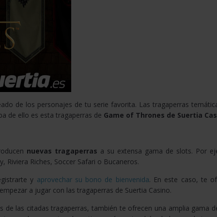
ado de los personajes de tu serie favorita. Las tragaperras temátic
eba de ello es esta tragaperras de
Game of Thrones de Suertia Cas
troducen
nuevas tragaperras
a su extensa gama de slots. Por ej
 Riviera Riches, Soccer Safari o Bucaneros.
egistrarte y
aprovechar su bono de bienvenida
. En este caso, te o
mpezar a jugar con las tragaperras de Suertia Casino.
 de las citadas tragaperras, también te ofrecen una amplia gama d