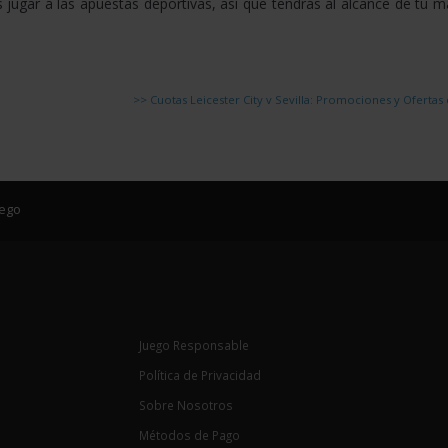
jugar a las apuestas deportivas, así que tendrás al alcance de tu 
>>
Cuotas Leicester City v Sevilla: Promociones y Ofertas 
uego
Juego Responsable
Política de Privacidad
Sobre Nosotros
Métodos de Pago