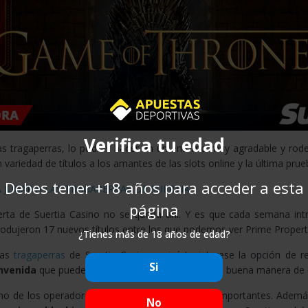
Verifica tu edad
as tragaperras, lo podrás hacer en un entorno muy agradable y rode
 variedad de títulos a los amantes de las slots online y la última pru
Debes tener +18 años para acceder a esta
 JUGAR A LAS TRAGAPERRAS DE SUERTIA
página
erta de Suertia Casino no se queda ahí. Y es que cada semana in
dujeron 17 nuevos títulos entre los que podemos ver Prime Property,
¿Tienes más de 18 años de edad?
las
tragaperras
de Suertia Casino, quizá te interese la opción de r
Si
nvenida
que puede llegar a los 300€, sin duda una buena manera de e
uno de los operadores españoles de juegos más importantes. Además
No