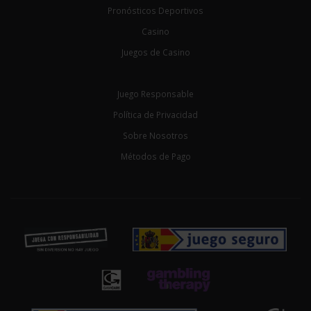
Pronósticos Deportivos
Casino
Juegos de Casino
Juego Responsable
Política de Privacidad
Sobre Nosotros
Métodos de Pago