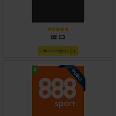
CICLISMO
F1
FÚTBOL
Visita la página
MOTO
GP
3
TENIS