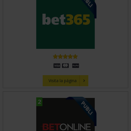
DEPORTES
VIRTUALES
DEPORTES
BALONCESTO
Visita la página
BOXEO
2
CARRERA
DE
CABALLOS