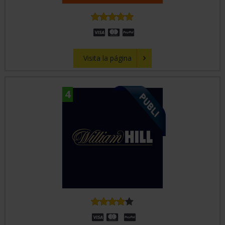
Visita la página
4