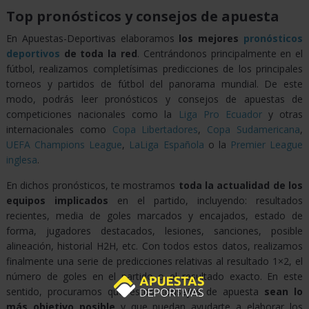
Top pronósticos y consejos de apuesta
En Apuestas-Deportivas elaboramos
los mejores
pronósticos
deportivos
de toda la red
. Centrándonos principalmente en el
fútbol, realizamos completísimas predicciones de los principales
torneos y partidos de fútbol del panorama mundial. De este
modo, podrás leer pronósticos y consejos de apuestas de
competiciones nacionales como la
Liga Pro Ecuador
y otras
internacionales como
Copa Libertadores
,
Copa Sudamericana
,
UEFA Champions League
,
LaLiga Española
o la
Premier League
inglesa
.
En dichos pronósticos, te mostramos
toda la actualidad de los
equipos implicados
en el partido, incluyendo: resultados
recientes, media de goles marcados y encajados, estado de
forma, jugadores destacados, lesiones, sanciones, posible
alineación, historial H2H, etc. Con todos estos datos, realizamos
finalmente una serie de predicciones relativas al resultado 1×2, el
número de goles en el partido o el resultado exacto. En este
sentido, procuramos que estos consejos de apuesta
sean lo
más objetivo posible
y que puedan ayudarte a elaborar los