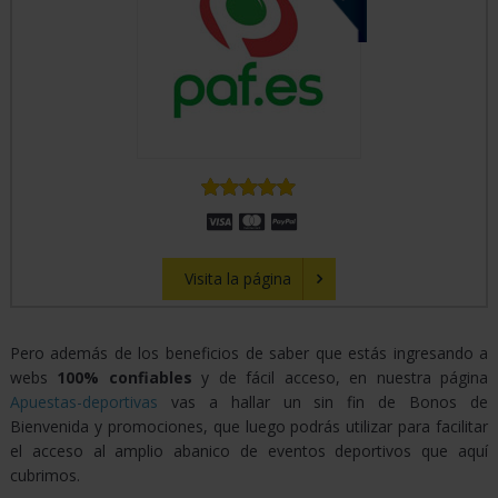
Visita la página
Pero además de los beneficios de saber que estás ingresando a
webs
100% confiables
y de fácil acceso, en nuestra página
Apuestas-deportivas
vas a hallar un sin fin de Bonos de
Bienvenida y promociones, que luego podrás utilizar para facilitar
el acceso al amplio abanico de eventos deportivos que aquí
cubrimos.