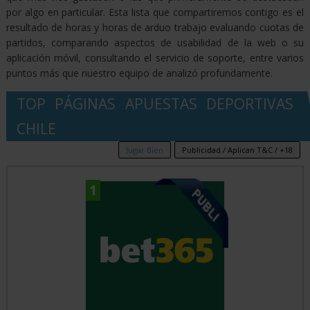
UNIDOS
por algo en particular. Esta lista que compartiremos contigo es el
resultado de horas y horas de arduo trabajo evaluando cuotas de
partidos, comparando aspectos de usabilidad de la web o su
ENLACES
aplicación móvil, consultando el servicio de soporte, entre varios
puntos más que nuestro equipo de analizó profundamente.
DE
INTERÉS
TOP PÁGINAS APUESTAS DEPORTIVAS
CHILE
Jugar Bien
Publicidad / Aplican T&C / +18
CASAS
APUESTAS
1
DEPORTIVAS
CASINOS
ESPORTS