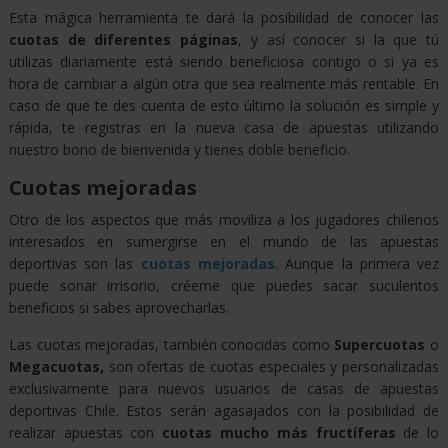
Esta mágica herramienta te dará la posibilidad de conocer las
cuotas de diferentes páginas
, y así conocer si la que tú
utilizas diariamente está siendo beneficiosa contigo o si ya es
hora de cambiar a algún otra que sea realmente más rentable. En
caso de que te des cuenta de esto último la solución es simple y
rápida, te registras en la nueva casa de apuestas utilizando
nuestro bono de bienvenida y tienes doble beneficio.
Cuotas mejoradas
Otro de los aspectos que más moviliza a los jugadores chilenos
interesados en sumergirse en el mundo de las apuestas
deportivas son las
cuotas mejoradas
. Aunque la primera vez
puede sonar irrisorio, créeme que puedes sacar suculentos
beneficios si sabes aprovecharlas.
Las cuotas mejoradas, también conocidas como
Supercuotas
o
Megacuotas,
son ofertas de cuotas especiales y personalizadas
exclusivamente para nuevos usuarios de casas de apuestas
deportivas Chile. Estos serán agasajados con la posibilidad de
realizar apuestas con
cuotas mucho más fructíferas
de lo