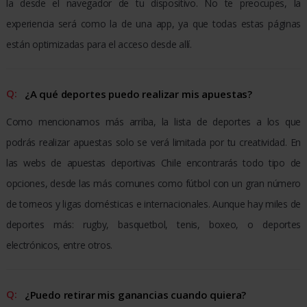
la desde el navegador de tu dispositivo. No te preocupes, la
experiencia será como la de una app, ya que todas estas páginas
están optimizadas para el acceso desde allí.
¿A qué deportes puedo realizar mis apuestas?
Como mencionamos más arriba, la lista de deportes a los que
podrás realizar apuestas solo se verá limitada por tu creatividad. En
las webs de apuestas deportivas Chile encontrarás todo tipo de
opciones, desde las más comunes como fútbol con un gran número
de torneos y ligas domésticas e internacionales. Aunque hay miles de
deportes más: rugby, basquetbol, tenis, boxeo, o deportes
electrónicos, entre otros.
¿Puedo retirar mis ganancias cuando quiera?