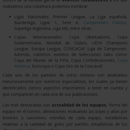
realizamos una cobertura podemos nombrar:
Ligas Nacionales: Premier League, La Liga española,
Bundesliga, Ligue 1, Serie A,
Campeonato Chileno
,
Superliga Argentina, Liga MX, entre otras.
Copas Internacionales: Copa Libertadores, Copa
Sudamericana, Mundial de Clubes, UEFA Champions
League, Europa League, CONCACAF Liga de Campeones.
Además, cubrimos eventos de Selecciones tales como:
Copa del Mundo de la FIFA, Copa Confederaciones,
Copa
América
, Eurocopa o Copa Oro de la Concacaf.
Cada uno de los partidos de estos torneos son analizados
minuciosamente por nuestros especialistas, los cuales ya tienen
identificados ciertos aspectos importantes a tener en cuenta y
que compartirán en cada una de sus publicaciones.
Las más destacadas son
actualidad de los equipos
, forma del
equipo en el torneo, alineaciones evaluando las bajas y altas por
lesiones o sanciones, estrellas de cada equipo, estadísticas
relativas a la cantidad de goles por partido, estadísticas de los