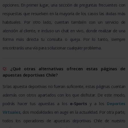
opciones. En primer lugar, una sección de preguntas frecuentes con
respuestas que resuelven en la mayoría de los casos las dudas más
habituales. Por otro lado, cuentan también con un servicio de
atención al cliente, e incluso un chat en vivo, donde realizar de una
forma más directa tu consulta o queja. Por lo tanto, siempre
encontrarás una vía para solucionar cualquier problema.
¿Qué otras alternativas ofrecen estas páginas de
apuestas deportivas Chile?
Si las apuesta deportivas no fueran suficiente, estas páginas cuentan
además con otros apartados con los que disfrutar. De este modo,
podrás hacer tus apuestas a los
e-Sports
y a los
Deportes
Virtuales
, dos modalidades en auge en la actualidad. Por otra parte,
todos los operadores de apuestas deportivas Chile de nuestro