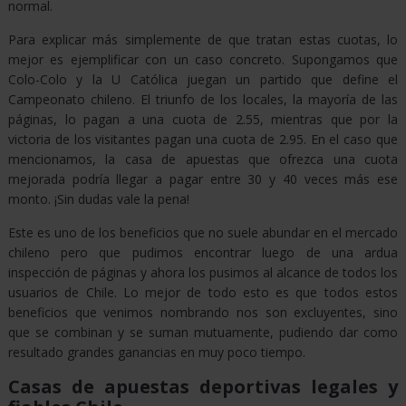
normal.
Para explicar más simplemente de que tratan estas cuotas, lo
mejor es ejemplificar con un caso concreto. Supongamos que
Colo-Colo y la U Católica juegan un partido que define el
Campeonato chileno. El triunfo de los locales, la mayoría de las
páginas, lo pagan a una cuota de 2.55, mientras que por la
victoria de los visitantes pagan una cuota de 2.95. En el caso que
mencionamos, la casa de apuestas que ofrezca una cuota
mejorada podría llegar a pagar entre 30 y 40 veces más ese
monto. ¡Sin dudas vale la pena!
Este es uno de los beneficios que no suele abundar en el mercado
chileno pero que pudimos encontrar luego de una ardua
inspección de páginas y ahora los pusimos al alcance de todos los
usuarios de Chile. Lo mejor de todo esto es que todos estos
beneficios que venimos nombrando nos son excluyentes, sino
que se combinan y se suman mutuamente, pudiendo dar como
resultado grandes ganancias en muy poco tiempo.
Casas de apuestas deportivas legales y