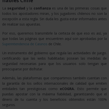
fiables Chile
La
seguridad
y la
confianza
es una de las primeras cosas que
todos los apostadores miran, y los jugadores chilenos no son la
excepción a esta regla. Sin duda les gusta estar informados antes
de realizar sus apuestas.
Por eso, queremos transmitirle la certeza de que eso es así, ya
que todas las páginas que encuentren aquí son aprobadas por la
Superintendencia de Casinos
de Chile.
Un instrumento del gobierno que regula las actividades de juego.
certificando que las webs habilitadas posean las medidas de
seguridad necesarias para que los usuarios solo tengan que
preocuparse por disfrutar.
Además, las plataformas que compartimos también cuentan con
la garantía de los sellos internacionales de calidad que emiten
entidades tan prestigiosas como
eCOGRA.
Esto permite que
puedas apostar con la máxima fiabilidad, garantizando que el
dinero de tu cuenta y los beneficios obtenidos están 100%
seguros.