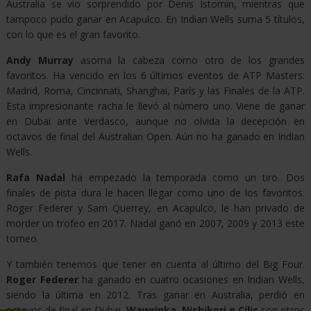
Australia se vio sorprendido por Denis Istomin, mientras que
tampoco pudo ganar en Acapulco. En Indian Wells suma 5 títulos,
DEPORTES
con lo que es el gran favorito.
VIRTUALES
Andy Murray
asoma la cabeza como otro de los grandes
favoritos. Ha vencido en los 6 últimos eventos de ATP Masters:
Madrid, Roma, Cincinnati, Shanghai, París y las Finales de la ATP.
DEPORTES
Esta impresionante racha le llevó al número uno. Viene de ganar
en Dubai ante Verdasco, aunque no olvida la decepción en
octavos de final del Australian Open. Aún no ha ganado en Indian
BALONCESTO
Wells.
Rafa Nadal
ha empezado la temporada como un tiro. Dos
finales de pista dura le hacen llegar como uno de los favoritos.
BOXEO
Roger Federer y Sam Querrey, en Acapulco, le han privado de
morder un trofeo en 2017. Nadal ganó en 2007, 2009 y 2013 este
torneo.
CARRERA
DE
Y también tenemos que tener en cuenta al último del Big Four.
Roger Federer
ha ganado en cuatro ocasiones en Indian Wells,
CABALLOS
siendo la última en 2012. Tras ganar en Australia, perdió en
octavos de final en Dubai.
Wawrinka, Nishikori o Cilic
son otros