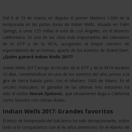
UNIDOS
Del 6 al 19 de marzo se disputa el primer Masters 1.000 de la
ENLACES
temporada en las pistas duras de Indian Wells, situado en Palm
Springs, a unas 125 millas al este de Los Ángeles, en el desierto
DE
californiano. Es una de las citas más importantes del calendario
INTERÉS
de la ATP y de la WTA, acogiendo al mayor número de
espectadores de un torneo, aparte de los eventos de Grand Slam.
¿Quién ganará Indian Wells 2017?
CASAS
Indian Wells 2017 acoge al circuito de la ATP y de la WTA durante
10 días, convirtiéndose en uno de los eventos del año, previo a la
APUESTAS
gira de tierra batida junto con el Masters 1000 de Miami. En el
DEPORTIVAS
circuito masculino, el ganador de las últimas tres ediciones ha
sido el serbio
Novak Djokovic
, que obviamente llega a California
como favorito con ciertas dudas.
CASINOS
Indian Wells 2017: Grandes favoritos
El inicio de temporada del balcánico ha sido decepcionante, sobre
ESPORTS
todo si lo comparamos con el de años anteriores. En el Abierto de