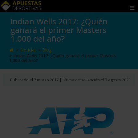
Indian Wells 2017: ¿Quién
APUESTAS
ganará el primer Masters
POR
1.000 del año?
PAÍS
Noticias
Blog
Indian Wells 2017: ¿Quién ganará el primer Masters
MÉXICO
1.000 del año?
PERÚ
Publicado el 7 marzo 2017 | Última actualización el 7 agosto 2023
ECUADOR
COLOMBIA
ARGENTINA
CHILE
URUGUAY
ESTADOS