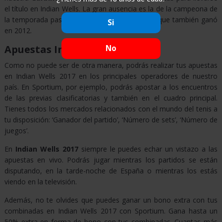
el título en Indian Wells. La gran ausencia es la de la campeona de
la temporada pasada fue
Viktoria Azarenka
. que también ganó
Si
en 2012.
Apuestas Indian Wells 2017
No
Como no puede ser de otra manera, podrás realizar tus apuestas
en Indian Wells 2017 en los principales operadores de nuestro
país. En Sportium, por ejemplo, podrás apostar a los encuentros
de las previas clasificatorias y también en el cuadro principal.
Tienes todos los mercados relacionados con el mundo del tenis a
tu disposición: ‘Ganador del partido’, ‘Número de sets’, ‘Número de
juegos’.
En
Indian Wells 2017
siempre le puedes echar un vistazo a las
apuestas en vivo. Podrás jugar mientras los partidos se están
disputando, en la tarde-noche de España o mientras los estás
viendo en la televisión.
Además, no te olvides que puedes ganar un bono extra con tus
combinadas en Indian Wells 2017 con Sportium. Gana hasta un
50% extra en forma de bono con tus combinadas. Cuantas más