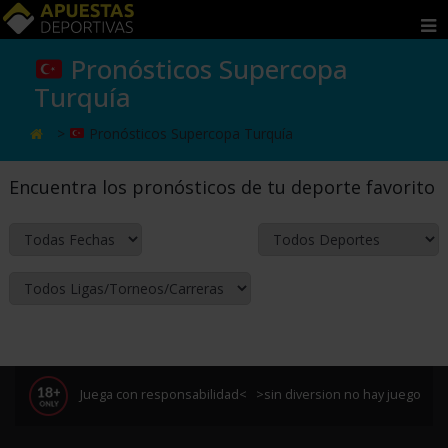
Pronósticos Supercopa
APUESTAS
Turquía
POR
>
Pronósticos Supercopa Turquía
PAÍS
Encuentra los pronósticos de tu deporte favorito
MÉXICO
PERÚ
ECUADOR
COLOMBIA
ARGENTINA
CHILE
Juega con responsabilidad< >sin diversion no hay juego
URUGUAY
ESTADOS