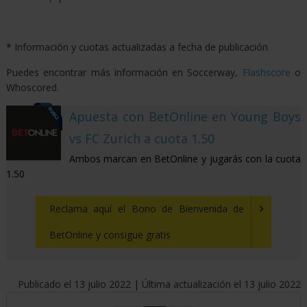
* Información y cuotas actualizadas a fecha de publicación
Puedes encontrar más información en Soccerway,
Flashscore
o
Whoscored.
Apuesta con BetOnline en Young Boys
vs FC Zurich a cuota 1.50
Ambos marcan en BetOnline y jugarás con la cuota
1.50
Reclama aquí el Bono de Bienvenida de
BetOnline y consigue gratis
Publicado el 13 julio 2022 | Última actualización el 13 julio 2022