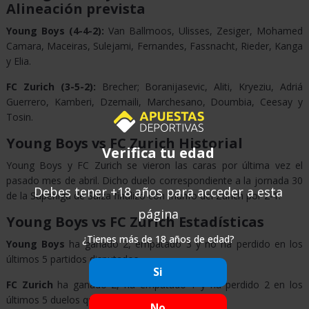
Alineación prevista
Young Boys (4-4-2):
Van Ballmoos, Ulisses, Zesiger, Mohamed
Camara, Maceiras, Sulejami, Fernandes, Fassnacht, Rieder, Kanga
y Elia.
FC Zurich (3-5-2):
Brecher; Boranijasevic, Aliti, Kryeziu, Adriá
Guerrero, Kamberi, Dzemaili, Marchesano, Doumbia, Ceesay y
Tosin.
Young Boys vs FC Zurich Historial
Verifica tu edad
Young Boys y FC Zurich se vieron las caras por última vez el
pasado mes de abril. Dicho duelo correspondiente a la jornada 30
Debes tener +18 años para acceder a esta
de la Superliga de Suiza finalizó con triunfo del Zurich por 2-1.
página
Young Boys vs FC Zurich Estadísticas
¿Tienes más de 18 años de edad?
Young Boys
ha ganado 2, empatado 3 y no ha perdido en los
últimos 5 partidos disputados.
Si
FC Zurich
ha ganado 2, ha empatado 1 y ha perdido 2 en los
últimos 5 duelos que ha jugado.
No