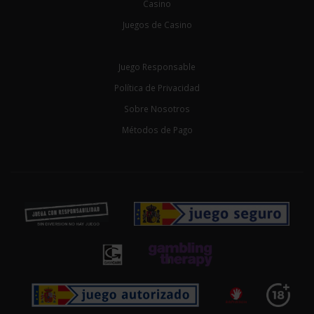
Casino
Juegos de Casino
Juego Responsable
Política de Privacidad
Sobre Nosotros
Métodos de Pago