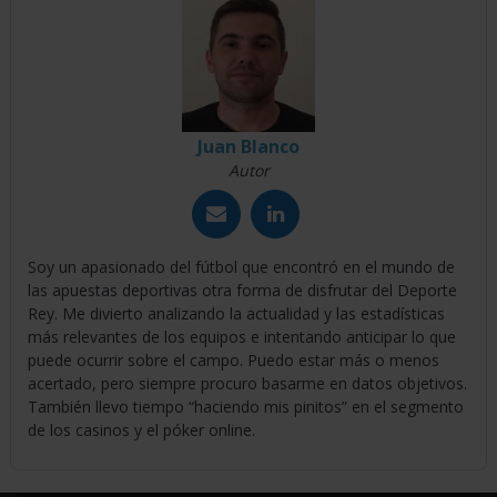
Juan Blanco
Autor
Soy un apasionado del fútbol que encontró en el mundo de
las apuestas deportivas otra forma de disfrutar del Deporte
Rey. Me divierto analizando la actualidad y las estadísticas
más relevantes de los equipos e intentando anticipar lo que
puede ocurrir sobre el campo. Puedo estar más o menos
acertado, pero siempre procuro basarme en datos objetivos.
También llevo tiempo “haciendo mis pinitos” en el segmento
de los casinos y el póker online.