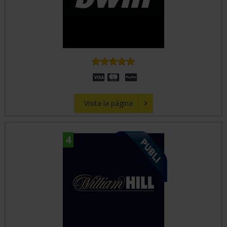
Visita la página
4