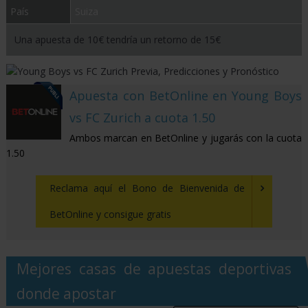
País
UNIDOS
Suiza
Una apuesta de 10€ tendría un retorno de 15€
ENLACES
DE
Apuesta con BetOnline en Young Boys
INTERÉS
vs FC Zurich a cuota 1.50
Ambos marcan en BetOnline y jugarás con la cuota
CASAS
1.50
APUESTAS
Reclama aquí el Bono de Bienvenida de
DEPORTIVAS
BetOnline y consigue gratis
CASINOS
Mejores casas de apuestas deportivas
ESPORTS
donde apostar