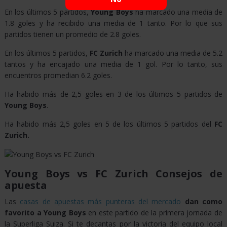
En los últimos 5 partidos,
Young Boys
ha marcado una media de
1.8 goles y ha recibido una media de 1 tanto. Por lo que sus
partidos tienen un promedio de 2.8 goles.
En los últimos 5 partidos,
FC Zurich
ha marcado una media de 5.2
tantos y ha encajado una media de 1 gol. Por lo tanto, sus
encuentros promedian 6.2 goles.
Ha habido más de 2,5 goles en 3 de los últimos 5 partidos de
Young Boys
.
Ha habido más 2,5 goles en 5 de los últimos 5 partidos del
FC
Zurich.
Young Boys vs FC Zurich
Consejos de
apuesta
Las
casas de apuestas más punteras del mercado
dan como
favorito a Young Boys
en este partido de la primera jornada de
la Superliga Suiza. Si te decantas por la victoria del equipo local