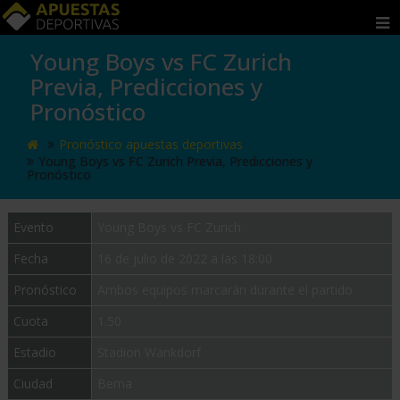
Young Boys vs FC Zurich
APUESTAS
Previa, Predicciones y
POR
Pronóstico
PAÍS
Pronóstico apuestas deportivas
Young Boys vs FC Zurich Previa, Predicciones y
MÉXICO
Pronóstico
PERÚ
Evento
Young Boys vs FC Zurich
ECUADOR
Fecha
16 de julio de 2022 a las 18:00
COLOMBIA
Pronóstico
Ambos equipos marcarán durante el partido
ARGENTINA
Cuota
1.50
CHILE
Estadio
Stadion Wankdorf
URUGUAY
Ciudad
Berna
ESTADOS