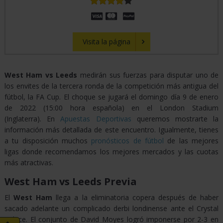
Visita la página
West Ham vs Leeds
medirán sus fuerzas para disputar uno de
los envites de la tercera ronda de la competición más antigua del
fútbol, la FA Cup. El choque se jugará el domingo día 9 de enero
de 2022 (15:00 hora española) en el London Stadium
(Inglaterra). En
Apuestas Deportivas
queremos mostrarte la
información más detallada de este encuentro.
Igualmente, tienes
a tu disposición muchos
pronósticos de fútbol
de las mejores
ligas donde recomendamos los mejores mercados y las cuotas
más atractivas.
West Ham vs Leeds
Previa
El
West Ham
llega a la eliminatoria copera después de haber
sacado adelante un complicado derbi londinense ante el Crystal
Palace. El conjunto de David Moyes logró imponerse por 2-3 en