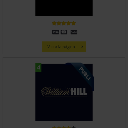
Visita la página
4