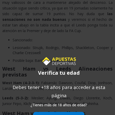
muy valiosos de cara a mantenerse alejado del descenso. La
situación sigue siendo crítica, ya que en 19 jornadas solamente ha
sido capaz de sumar 19 puntos. No hay duda que
las
sensaciones no son nada buenas
y veremos si el hecho de
estar tan abajo en la tabla incita a que el Leeds ponga toda su
atención en la Premier y deje de lado la FA Cup.
Sancionado:
Lesionado: Strujik, Rodrigo, Phillips, Shackleton, Cooper y
Charlie Cresswell
Posible baja: Bamford y Summerville
West Ham vs Leeds
Alineaciones
Verifica tu edad
previstas
West Ham (4-2-3-1):
Fabianski; Dawson, Coufal, Diop, Jonhson,
Debes tener +18 años para acceder a esta
Lanzini, Antonio, Soucek, Rice, Benrahma y Bowen.
página
Leeds (5-3-2):
Meslier; Ayling, Dallas, Diego Llorente, Koch,
Junior Firpo, Klich, Forshaw, Harrison, Roberts y Raphinha.
¿Tienes más de 18 años de edad?
West Ham vs Leeds
Estadísticas