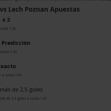
l vs Lech Poznan
Apuestas
 x 2
 cuota 1.20
Predicción
cuota 1.44
Exacto
-1 a cuota 14.0
 más de 2,5 goles
 más de 2,5 goles a cuota 1.52