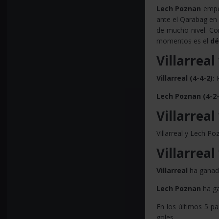
Lech Poznan
empe
ante el Qarabag en 
de mucho nivel. Com
momentos es el
dé
Villarrea
Villarreal (4-4-2):
Lech Poznan (4-2-
Villarreal
Villarreal y Lech P
Villarrea
Villarreal
ha ganad
Lech Poznan
ha ga
En los últimos 5 pa
goles.