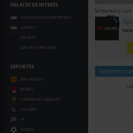
ENLACES DE INTERÉS
CASAS APUESTAS DEPORTIVAS
Apu
CASINOS
Gana 
ESPORTS
DEPORTES VIRTUALES
DEPORTES
Mejores ca
BALONCESTO
CA
BOXEO
CARRERA DE CABALLOS
CICLISMO
F1
FÚTBOL