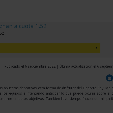
oznan a cuota 1.52
.52
Publicado el 6 septiembre 2022 | Última actualización el 6 septie
s apuestas deportivas otra forma de disfrutar del Deporte Rey. Me d
de los equipos e intentando anticipar lo que puede ocurrir sobre el
sarme en datos objetivos. También llevo tiempo “haciendo mis pini