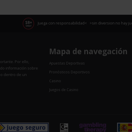
Juega con responsabilidad< >sin diversion no hay j
Mapa de navegación
tante. Por ello,
Apuestas Deportivas
ndo información sobre
Pronósticos Deportivos
lo dentro de un
Casino
Juegos de Casino