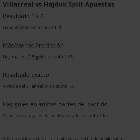
Villarreal vs Hajduk Split Apuestas
Resultado 1 x 2
Gana el Villarreal a cuota 1.20
Más/Menos Predicción
Hay más de 2,5 goles a cuota 1.65
Resultado Exacto
Victoria del Villarreal 3-0 a cuota 7.0
Hay goles en ambas partes del partido
Sí, se marcan goles en las dos mitades a cuota 1.65
* Información y cuotas actualizadas a fecha de publicación.