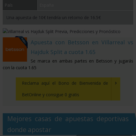
País
UNIDOS
España
Una apuesta de 10€ tendría un retorno de 16.5€
ENLACES
DE
Apuesta con Betsson en Villarreal vs
INTERÉS
Hajduk Split a cuota 1.65
Se marca en ambas partes en Betsson y jugarás
CASAS
con la cuota 1.65
APUESTAS
Reclama aquí el Bono de Bienvenida de
DEPORTIVAS
BetOnline y consigue 0 gratis
CASINOS
Mejores casas de apuestas deportivas
ESPORTS
donde apostar