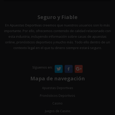
Seguro y Fiable
En Apuestas Deportivas creemos que nuestros usuarios son lo más
importante. Por ello, ofrecemos contenido de calidad relacionado con
esta industria, incluyendo información sobre casas de apuestas
online, pronósticos deportivos y mucho más. Todo ello dentro de un
contexto legal en el que tu dinero siempre estará seguro.
Síguenos en:
Mapa de navegación
Apuestas Deportivas
Pronósticos Deportivos
Casino
Juegos de Casino