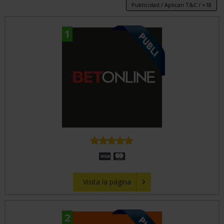
Publicidad / Aplican T&C / +18
DEPORTES
1
VIRTUALES
DEPORTES
BALONCESTO
BOXEO
CARRERA
Visita la página
DE
CABALLOS
2