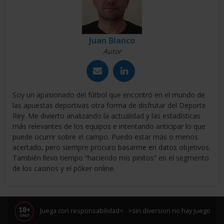
Juan Blanco
Autor
Soy un apasionado del fútbol que encontró en el mundo de
las apuestas deportivas otra forma de disfrutar del Deporte
Rey. Me divierto analizando la actualidad y las estadísticas
más relevantes de los equipos e intentando anticipar lo que
puede ocurrir sobre el campo. Puedo estar más o menos
acertado, pero siempre procuro basarme en datos objetivos.
También llevo tiempo “haciendo mis pinitos” en el segmento
de los casinos y el póker online.
Juega con responsabilidad< >sin diversion no hay juego