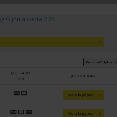
ng Gijón a cuota 2.25
Publicidad / Aplican T
ACEPTADO
JUGAR AHORA
POR
Visita la página
Visita la página