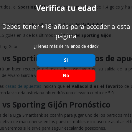
Verifica tu edad
tidos, el
Sporting Gijón
ha marcado una media de 1.4 goles y ha r
5 goles en 2 de los últimos 5 partidos del
Valladolid
.
Debes tener +18 años para acceder a esta
página
5 goles en 3 de los últimos 5 partidos del
Sporting Gijón.
¿Tienes más de 18 años de edad?
 vs Sporting Gijón
Consejos de apu
Si
dará un buen recuerdo del resultado cosechado en su salida de la p
 de Álvaro García y Plata.
No
las
casas de apuestas
indican que
el Valladolid es el favorito
de 
con la victoria asturiana obtendrás una elevada cuota de 5.0.
 vs Sporting Gijón
Pronóstico
 de la Liga Smartbank se citarán para jugar uno de los partidos más
bjetivo de mantenerse en los puestos nobles e incluso de asaltar el li
ue veremos si le sirve para seguir escalando posiciones.