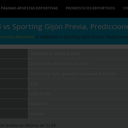
PÁGINAS APUESTAS DEPORTIVAS
PRONÓSTICOS DEPORTIVOS
CO
d vs Sporting Gijón Previa, Prediccion
puestas deportivas
Valladolid vs Sporting Gijón Previa, Prediccione
Valladolid vs Sporting Gijón
28 de enero de 2022 a las 21:00
El Sporting Gijón ganará o empatará el partido
2.25
José Zorilla
Valladolid
España
€ tendría un retorno de 22.5€