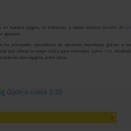
s en nuestra página, te invitamos a visitar nuestra sección de
pr
or apuesta.
n los principales operadores de apuestas deportivas gracias a nue
estas que ofrece la mejor cuota para mercados como: 1×2, resultad
carán los dos equipos, entre otros.
ng Gijón a cuota 2.25