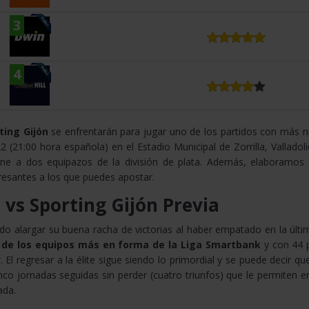
3
4
ting Gijón
se enfrentarán para jugar uno de los partidos con más niv
 (21:00 hora española) en el Estadio Municipal de Zorrilla, Valladol
ne a dos equipazos de la división de plata. Además, elaboramos
esantes a los que puedes apostar.
 vs Sporting Gijón
Previa
o alargar su buena racha de victorias al haber empatado en la últim
de los equipos más en forma de la Liga Smartbank
y con 44 p
r. El regresar a la élite sigue siendo lo primordial y se puede decir 
nco jornadas seguidas sin perder (cuatro triunfos) que le permiten e
ada.