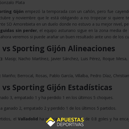
Gonzalo Plata
orting Gijón
empezó la temporada con un cañón, pero fue cayendo 
tubre y noviembre que le está obligando a no tropezar si quiere te
e SD Amorebieta en un duelo donde no estuvo a su mejor nivel, pero 
guidas sin perder
, el equipo asturiano sigue en la zona media de 
hora veremos si puede arañar un buen resultado ante uno de los cua
 vs Sporting Gijón
Alineaciones
1):
Masip; Nacho Martínez, Javier Sánchez, Luis Pérez, Roque Mesa,
:
Mariño; Berrocal, Rosas, Pablo García, Villalba, Pedro Díaz, Christian
d vs Sporting Gijón
Estadísticas
nado 3, empatado 1 y ha perdido 1 en los últimos 5 choques.
a ganado 2, empatado 2 y perdido 1 de los últimos 5 partidos.
tidos, el
Valladolid
ha marcado una media de 0.8 goles y ha encaj