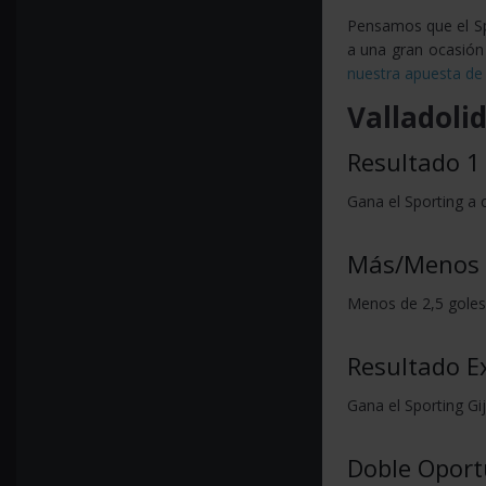
Pensamos que el Spo
a una gran ocasión 
nuestra apuesta de 
Valladolid
Resultado 1 
Gana el Sporting a 
Más/Menos 
Menos de 2,5 goles
Resultado E
Gana el Sporting Gi
Doble Oport