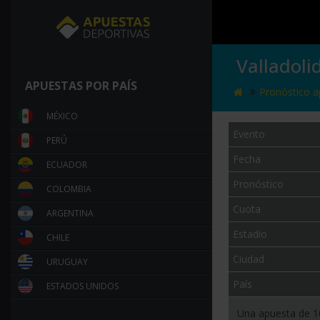
Valladoli
APUESTAS POR PAÍS
Pronóstico a
MÉXICO
Evento
PERÚ
Fecha
ECUADOR
Pronóstico
COLOMBIA
Cuota
ARGENTINA
Estadio
CHILE
Ciudad
URUGUAY
País
ESTADOS UNIDOS
Una apuesta de 10