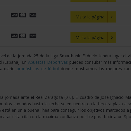
Visita la página
Visita la página
el de la jornada 25 de la Liga Smartbank. El duelo tendrá lugar el vi
id (España).
En
Apuestas Deportivas
puedes consultar más informac
 a diario
pronósticos de fútbol
donde mostramos las mejores cuot
a jornada ante el Real Zaragoza (0-0). El cuadro de Jose Ignacio M
untos sumados hasta la fecha se encuentra en la tercera plaza a 
que está en un a buena línea para conseguir los objetivos marcados a 
ncarar esta cita con la máxima confianza posible para batir a un Spo