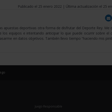
Publicado el 25 enero 2022 | Última actualización el 25 e
s apuestas deportivas otra forma de disfrutar del Deporte Rey. Me d
de los equipos e intentando anticipar lo que puede ocurrir sobre el
sarme en datos objetivos. También llevo tiempo “haciendo mis pini
uego
Juego Responsable