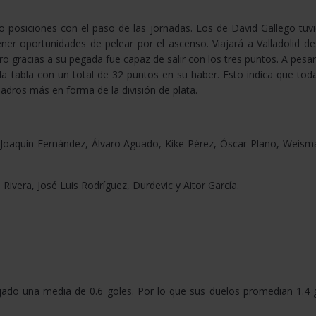
posiciones con el paso de las jornadas. Los de David Gallego tuv
ner oportunidades de pelear por el ascenso. Viajará a Valladolid d
gracias a su pegada fue capaz de salir con los tres puntos. A pesar 
la tabla con un total de 32 puntos en su haber. Esto indica que toda
dros más en forma de la división de plata.
 Joaquín Fernández, Álvaro Aguado, Kike Pérez, Óscar Plano, Weism
 Rivera, José Luis Rodríguez, Durdevic y Aitor García.
ado una media de 0.6 goles. Por lo que sus duelos promedian 1.4 