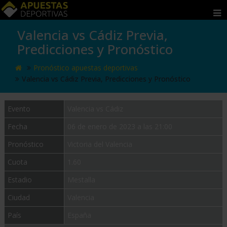
Valencia vs Cádiz Previa,
APUESTAS
Predicciones y Pronóstico
POR
Pronóstico apuestas deportivas
PAÍS
Valencia vs Cádiz Previa, Predicciones y Pronóstico
MÉXICO
Evento
Valencia vs Cádiz
PERÚ
Fecha
06 de enero de 2023 a las 21:00
ECUADOR
Pronóstico
Victoria del Valencia
COLOMBIA
Cuota
1.60
ARGENTINA
Estadio
Mestalla
CHILE
Ciudad
Valencia
URUGUAY
País
España
ESTADOS