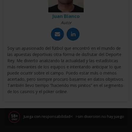
Juan Blanco
Autor
Soy un apasionado del fútbol que encontró en el mundo de
las apuestas deportivas otra forma de disfrutar del Deporte
Rey. Me divierto analizando la actualidad y las estadísticas
más relevantes de los equipos e intentando anticipar lo que
puede ocurrir sobre el campo. Puedo estar más o menos
acertado, pero siempre procuro basarme en datos objetivos.
También llevo tiempo “haciendo mis pinitos” en el segmento
de los casinos y el póker online.
Juega con responsabilidad< >sin diversion no hay juego