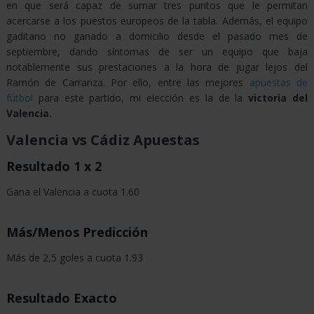
en que será capaz de sumar tres puntos que le permitan
acercarse a los puestos europeos de la tabla. Además, el equipo
gaditano no ganado a domicilio desde el pasado mes de
septiembre, dando síntomas de ser un equipo que baja
notablemente sus prestaciones a la hora de jugar lejos del
Ramón de Carranza. Por ello, entre las mejores
apuestas de
fútbol
para este partido, mi elección es la de la
victoria del
Valencia.
Valencia vs Cádiz
Apuestas
Resultado 1 x 2
Gana el Valencia a cuota 1.60
Más/Menos Predicción
Más de 2,5 goles a cuota 1.93
Resultado Exacto