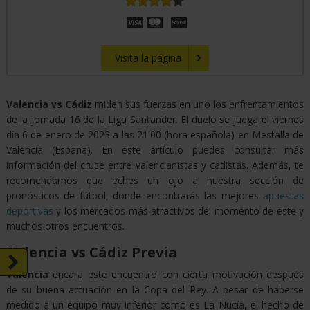
Visita la página
Valencia vs Cádiz
miden sus fuerzas en uno los enfrentamientos
de la jornada 16 de la Liga Santander. El duelo se juega el viernes
día 6 de enero de 2023 a las 21:00 (hora española) en Mestalla de
Valencia (España). En este artículo puedes consultar más
información del cruce entre valencianistas y cadistas. Además, te
recomendamos que eches un ojo a nuestra sección de
pronósticos de fútbol, donde encontrarás las mejores
apuestas
deportivas
y los mercados más atractivos del momento de este y
muchos otros encuentros.
Valencia vs Cádiz
Previa
Valencia
encara este encuentro con cierta motivación después
de su buena actuación en la Copa del Rey. A pesar de haberse
medido a un equipo muy inferior como es La Nucía, el hecho de