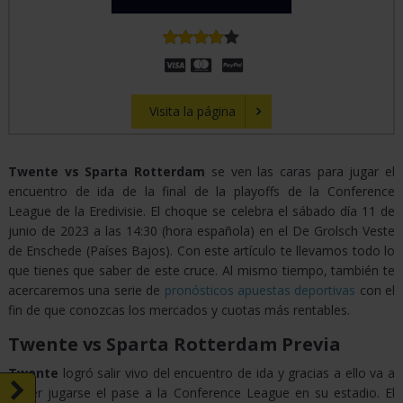
Visita la página
Twente vs Sparta Rotterdam
se ven las caras para jugar el
encuentro de ida de la final de la playoffs de la Conference
League de la Eredivisie. El choque se celebra el sábado día 11 de
junio de 2023 a las 14:30 (hora española) en el De Grolsch Veste
de Enschede (Países Bajos). Con este artículo te llevamos todo lo
que tienes que saber de este cruce. Al mismo tiempo, también te
acercaremos una serie de
pronósticos apuestas deportivas
con el
fin de que conozcas los mercados y cuotas más rentables.
Twente vs Sparta Rotterdam Previa
Twente
logró salir vivo del encuentro de ida y gracias a ello va a
poder jugarse el pase a la Conference League en su estadio. El