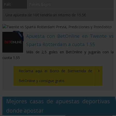
País
UNIDOS
Países Bajos
Una apuesta de 10€ tendría un retorno de 15.5€
ENLACES
DE
Apuesta con BetOnline en Twente vs
INTERÉS
Sparta Rotterdam a cuota 1.55
Más de 2,5 goles en BetOnline y jugarás con la
CASAS
cuota 1.55
APUESTAS
Reclama aquí el Bono de Bienvenida de
DEPORTIVAS
BetOnline y consigue gratis
CASINOS
Mejores casas de apuestas deportivas
ESPORTS
donde apostar