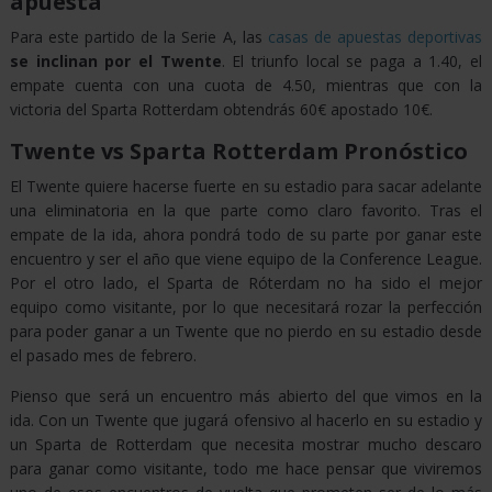
apuesta
Para este partido de la Serie A, las
casas de apuestas deportivas
se inclinan por el Twente
. El triunfo local se paga a 1.40, el
empate cuenta con una cuota de 4.50, mientras que con la
victoria del Sparta Rotterdam obtendrás 60€ apostado 10€.
Twente vs Sparta Rotterdam Pronóstico
El Twente quiere hacerse fuerte en su estadio para sacar adelante
una eliminatoria en la que parte como claro favorito. Tras el
empate de la ida, ahora pondrá todo de su parte por ganar este
encuentro y ser el año que viene equipo de la Conference League.
Por el otro lado, el Sparta de Róterdam no ha sido el mejor
equipo como visitante, por lo que necesitará rozar la perfección
para poder ganar a un Twente que no pierdo en su estadio desde
el pasado mes de febrero.
Pienso que será un encuentro más abierto del que vimos en la
ida. Con un Twente que jugará ofensivo al hacerlo en su estadio y
un Sparta de Rotterdam que necesita mostrar mucho descaro
para ganar como visitante, todo me hace pensar que viviremos