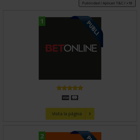
Publicidad / Aplican T&C / +18
DEPORTES
1
VIRTUALES
DEPORTES
BALONCESTO
BOXEO
CARRERA
Visita la página
DE
CABALLOS
2