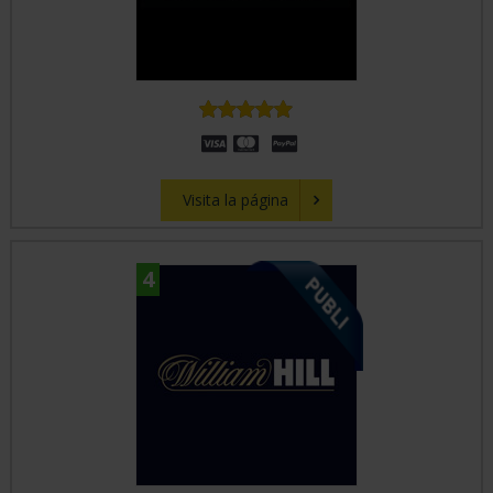
Visita la página
4