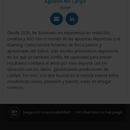
Agustin Mc Cargo
Autor
Desde 2020, he fusionado mi experiencia en redacción
creativa y SEO con el mundo de las apuestas deportivas y el
iGaming. Como hincha ferviente de Boca Juniors y
apasionado del fútbol, sólo escribo pronósticos deportivos
en los que yo también confío. Mi capacidad para prever
resultados combina el amor por este deporte con mi
obsesión con los datos, garantizando predicciones de
calidad. Por eso, si lo que buscas es la mezcla exacta entre
estadísticas claves, precisión y pasión, estás en el lugar
correcto.
Juega con responsabilidad< >sin diversion no hay juego