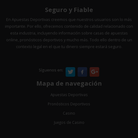
Seguro y Fiable
En Apuestas Deportivas creemos que nuestros usuarios son lo más
importante. Por ello, ofrecemos contenido de calidad relacionado con
esta industria, incluyendo información sobre casas de apuestas
online, pronósticos deportivos y mucho más. Todo ello dentro de un
contexto legal en el que tu dinero siempre estará seguro.
Síguenos en:
Mapa de navegación
Apuestas Deportivas
Pronósticos Deportivos
Casino
Juegos de Casino