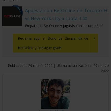
Apuesta con BetOnline en Toronto FC
vs New York City a cuota 3.40
Empate en BetOnline y jugarás con la cuota 3.40
Reclama aquí el Bono de Bienvenida de
BetOnline y consigue gratis
Publicado el 29 marzo 2022 | Última actualización el 29 marzo
2022