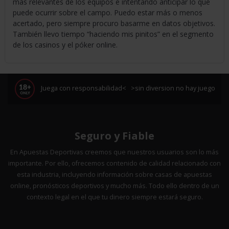
más relevantes de los equipos e intentando anticipar lo que
puede ocurrir sobre el campo. Puedo estar más o menos
acertado, pero siempre procuro basarme en datos objetivos.
También llevo tiempo “haciendo mis pinitos” en el segmento
de los casinos y el póker online.
Juega con responsabilidad< >sin diversion no hay juego
Seguro y Fiable
En Apuestas Deportivas creemos que nuestros usuarios son lo más
importante. Por ello, ofrecemos contenido de calidad relacionado con
esta industria, incluyendo información sobre casas de apuestas
online, pronósticos deportivos y mucho más. Todo ello dentro de un
contexto legal en el que tu dinero siempre estará seguro.