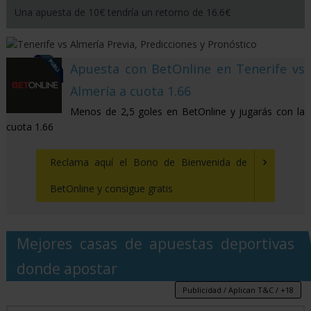
UNIDOS
Una apuesta de 10€ tendría un retorno de 16.6€
ENLACES
Apuesta con BetOnline en Tenerife vs
DE
Almería a cuota 1.66
INTERÉS
Menos de 2,5 goles en BetOnline y jugarás con la
cuota 1.66
CASAS
Reclama aquí el Bono de Bienvenida de
APUESTAS
BetOnline y consigue gratis
DEPORTIVAS
Mejores casas de apuestas deportivas
CASINOS
donde apostar
ESPORTS
Publicidad / Aplican T&C / +18