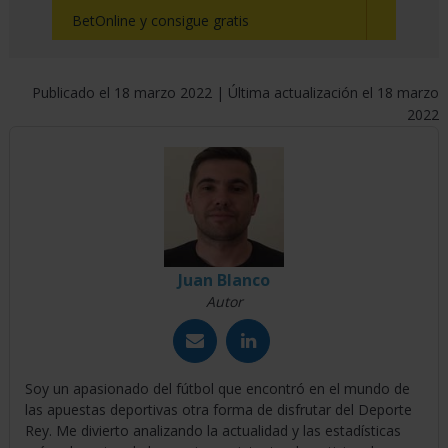
BetOnline y consigue gratis
Publicado el 18 marzo 2022 | Última actualización el 18 marzo
2022
Juan Blanco
Autor
Soy un apasionado del fútbol que encontró en el mundo de
las apuestas deportivas otra forma de disfrutar del Deporte
Rey. Me divierto analizando la actualidad y las estadísticas