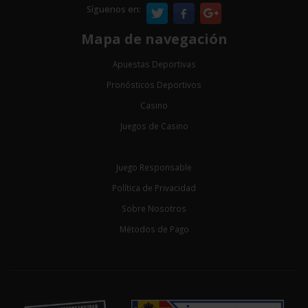
Síguenos en:
Mapa de navegación
Apuestas Deportivas
Pronósticos Deportivos
Casino
Juegos de Casino
Juego Responsable
Política de Privacidad
Sobre Nosotros
Métodos de Pago