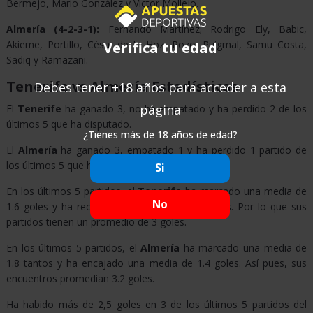
Bermejo, Mario González y Victor Mollejo.
Almería (4-2-3-1):
Fernando Martínez; Rodrigo Ely, Babic,
Akieme, Portillo, César de la Hoz, Pozo, Puigmal, Samu Costa,
Verifica tu edad
Sadiq y Ramazani.
Tenerife vs Almería
Estadísticas
Debes tener +18 años para acceder a esta
página
El
Tenerife
ha ganado 3, no ha empatado y ha perdido 2 de los
últimos 5 que ha disputado.
¿Tienes más de 18 años de edad?
El
Almería
ha ganado 3, empatado 1 y ha perdido 1 partido de
los últimos 5 que ha jugado.
Si
En los últimos 5 partidos, el
Tenerife
ha marcado una media de
No
1.6 goles y ha recibido una media de 1.4 tantos. Por lo que sus
partidos tienen un promedio de 3 goles.
En los últimos 5 partidos, el
Almería
ha marcado una media de
1.8 tantos y ha encajado una media de 1.4 goles. Así pues, sus
encuentros promedian 3.2 goles.
Ha habido más de 2,5 goles en 3 de los últimos 5 partidos del