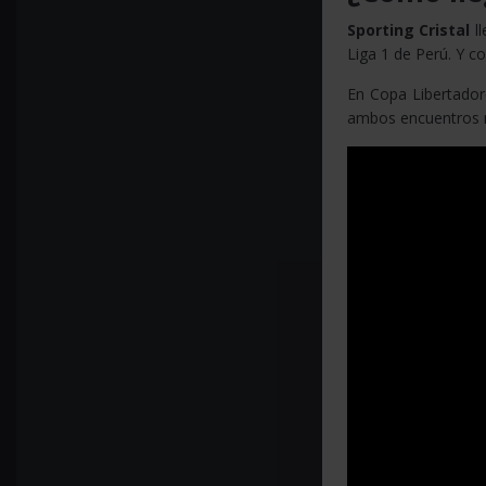
Sporting Cristal
ll
Liga 1 de Perú. Y c
En Copa Libertador
ambos encuentros m