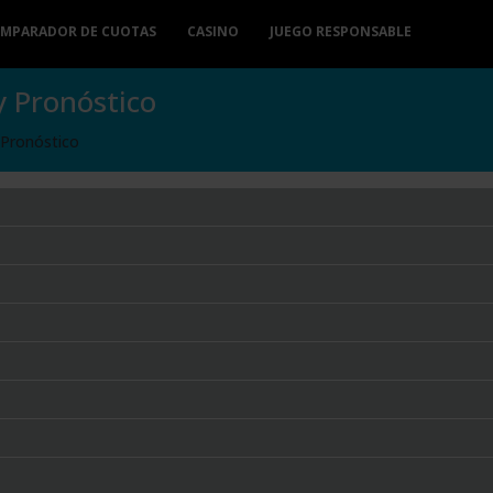
MPARADOR DE CUOTAS
CASINO
JUEGO RESPONSABLE
 y Pronóstico
y Pronóstico