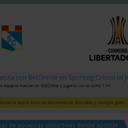
esta con BetOnline en Sporting Cristal vs J
 equipos marcan en BetOnline y jugarás con la cuota 1.74
Reclama aquí el Bono de Bienvenida de BetOnline y consigue gratis
sas de apuestas deportivas donde apostar