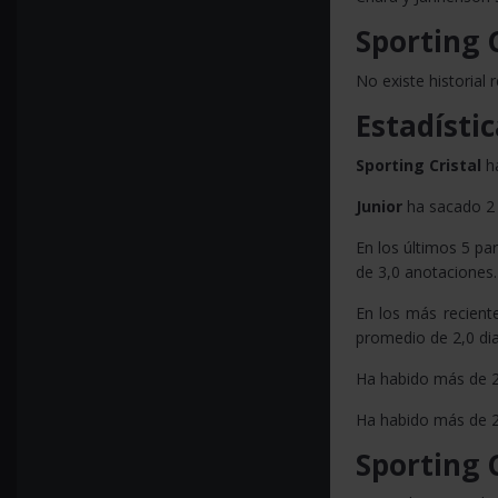
Sporting 
No existe historial
Estadístic
Sporting Cristal
ha
Junior
ha sacado 2 t
En los últimos 5 pa
de 3,0 anotaciones.
En los más recient
promedio de 2,0 di
Ha habido más de 2
Ha habido más de 2,
Sporting C