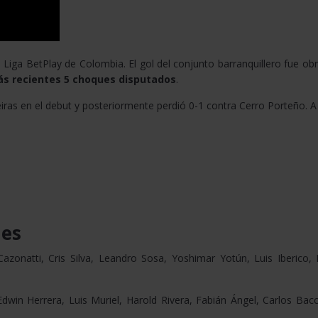
Liga BetPlay de Colombia. El gol del conjunto barranquillero fue obr
ás recientes 5 choques disputados
.
ras en el debut y posteriormente perdió 0-1 contra Cerro Porteño. A
nes
azonatti, Cris Silva, Leandro Sosa, Yoshimar Yotún, Luis Iberico,
Edwin Herrera, Luis Muriel, Harold Rivera, Fabián Ángel, Carlos Bac