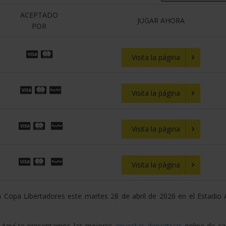
ACEPTADO
JUGAR AHORA
POR
Visita la página
Visita la página
Visita la página
Visita la página
a Copa Libertadores este martes 28 de abril de 2026 en el Estadio 
r. Aquí te presentamos las mejores
apuestas deportivas
online de ca