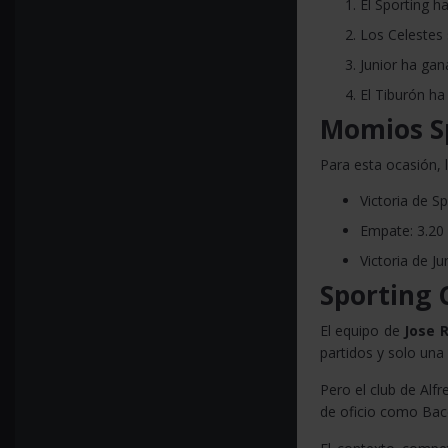
El Sporting h
Los Celestes 
Junior ha gan
El Tiburón ha
Momios Sp
Para esta ocasión, 
Victoria de Sp
Empate: 3.20
Victoria de Ju
Sporting C
El equipo de
Jose 
partidos y solo una
Pero el club de Alf
de oficio como Bacca