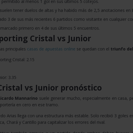
a permitido al menos 1 gol en sus últimos 5 cotejos.
suelen tener duelos de altas y ha habido más de 2,5 anotaciones en 8
ado 3 de sus más recientes 6 partidos como visitante en cualquier co
 marcado primero en 4 de sus últimos 5 encuentros.
orting Cristal vs Junior
las principales
casas de apuestas online
se quedan con el
triunfo del
orting Cristal: 2.15
nior: 3.35
ristal vs Junior pronóstico
Ricardo Mannarino
suele generar mucho, especialmente en casa, per
 portería en cero en ese tramo.
redo Arias llega con una estructura más estable. Solo recibió 3 goles 
, Chará y Cantillo para capitalizar los errores del rival.