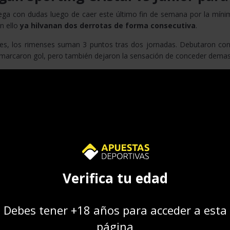
ega con dudas luego de caer este último fin de semana por la mínim
on ello
ya hilvanan dos derrotas de forma consecutiva
.
es, los rimenses suman 3 puntos tras dos jornadas. Debutaron con 
arcaron gol, pero también dejaron la sensación de conceder demasi
Verifica tu edad
Debes tener +18 años para acceder a esta
página