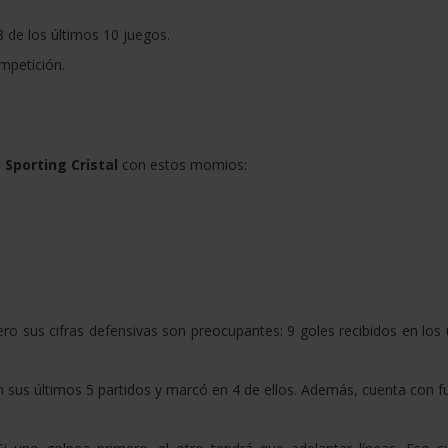
 de los últimos 10 juegos.
mpetición.
 Sporting Cristal
con estos momios:
o sus cifras defensivas son preocupantes: 9 goles recibidos en los 
en sus últimos 5 partidos y marcó en 4 de ellos. Además, cuenta con f