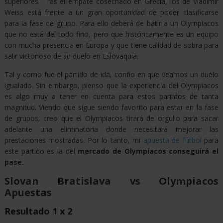
superiores. Tras el empate cosechado en Grecia, los de Vladimir
Weiss está frente a un gran oportunidad de poder clasificarse
para la fase de grupo. Para ello deberá de batir a un Olympiacos
que no está del todo fino, pero que históricamente es un equipo
con mucha presencia en Europa y que tiene calidad de sobra para
salir victorioso de su duelo en Eslovaquia.
Tal y como fue el partido de ida, confío en que veamos un duelo
igualado. Sin embargo, pienso que la experiencia del Olympiacos
es algo muy a tener en cuenta para estos partidos de tanta
magnitud. Viendo que sigue siendo favorito para estar en la fase
de grupos, creo que el Olympiacos tirará de orgullo para sacar
adelante una eliminatoria donde necesitará mejorar las
prestaciones mostradas. Por lo tanto, mi
apuesta de fútbol
para
este partido es la del
mercado de Olympiacos conseguirá el
pase.
Slovan Bratislava vs Olympiacos
Apuestas
Resultado 1 x 2