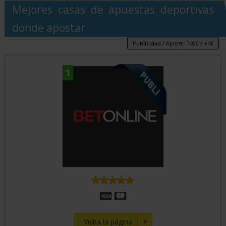
Mejores casas de apuestas deportivas
DEPORTES
donde apostar
VIRTUALES
Publicidad / Aplican T&C / +18
DEPORTES
1
BALONCESTO
BOXEO
CARRERA
DE
CABALLOS
Visita la página