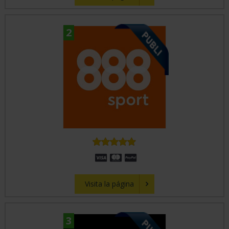
CICLISMO
2
F1
FÚTBOL
MOTO
GP
TENIS
Visita la página
3