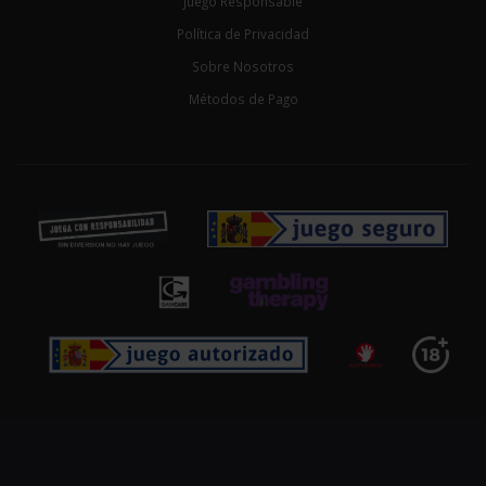
Juego Responsable
Política de Privacidad
Sobre Nosotros
Métodos de Pago