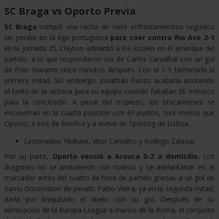
SC Braga vs Oporto Previa
SC Braga
rompió una racha de siete enfrentamientos seguidos
sin perder en la liga portuguesa
para caer contra Rio Ave 2-1
en la jornada 25. Clayton adelantó a los locales en el arranque del
partido, a lo que respondieron los de Carlos Carvalhal con un gol
de Fran Navarro cinco minutos después. Con el 1-1 terminaría la
primera mitad. Sin embargo, Jonathan Panzo acabaría anotando
el tanto de la victoria para su equipo cuando faltaban 20 minutos
para la conclusión. A pesar del tropiezo, los bracanenses se
encuentran en la cuarta posición con 47 puntos, tres menos que
Oporto, a seis de Benfica y a nueve de Sporting de Lisboa.
Lesionados: Niakate, Vitor Carvalho y Rodrigo Zalazar.
Por su parte,
Oporto
venció a Arouca 0-2 a domicilio.
Los
dragones no se anduvieron con rodeos y se adelantaron en el
marcador antes del cuarto de hora de partido gracias a un gol de
Samu Omorodion de penalti. Fabio Vieira, ya en la segunda mitad,
daría por finiquitado el duelo con su gol. Después de su
eliminación de la Europa League a manos de la Roma, el conjunto