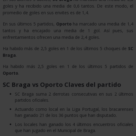
goles y ha recibido una media de 0,6 tantos. De este modo, el
promedio de goles en sus envites es de 1,4.
En sus últimos 5 partidos,
Oporto
ha marcado una media de 1,4
tantos y ha encajado una media de 1 gol. Así pues, sus
enfrentamientos ofrecen una media de 2,4 goles.
Ha habido más de 2,5 goles en 1 de los últimos 5 choques de
SC
Braga
.
Ha habido más 2,5 goles en 1 de los últimos 5 partidos de
Oporto
.
SC Braga vs Oporto Claves del partido
SC Braga suma 2 derrotas consecutivas en sus 2 últimos
partidos oficiales.
Actuando como local en la Liga Portugal, los bracarenses
han ganado 21 de los 36 puntos que han disputado.
Los locales han ganado los 4 últimos encuentros oficiales
que han jugado en el Municipal de Braga.