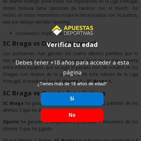
de Martín Rodrigo pone todas sus esperanzas en la Liga Portugal,
donde todavía tiene opciones de hacerse con el triunfo. De
hecho, en estos momentos ocupa la tercera plaza con 50 puntos,
seis por debajo del líder Sporting.
Lesionados: Pepê, Sousa y Grujic.
SC Braga vs Oporto Historial
Verifica tu edad
Los portuenses han ganado los cuatro últimos partidos que lo
han enfrentado al conjunto bracarense. En el duelo más reciente
Debes tener +18 años para acceder a esta
entre estos equipos, que se jugó el pasado mes de octubre en Do
página
Dragao con motivo de la jornada 8 de esta edición de la Liga
Portugal, el resultado fue de
Oporto 2 – SC Braga 1.
¿Tienes más de 18 años de edad?
SC Braga vs Oporto Estadísticas
Si
SC Braga
ha ganado 2, empatado 1 y perdido 2 partidos de los
últimos 5 que ha disputado.
No
Oporto
ha ganado 2, empatado 2 y perdido 1 encuentro de los
últimos 5 que ha jugado.
En sus últimos 5 duelos,
SC Braga
ha marcado una media de 0,8