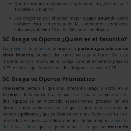
Oporto acumula 6 choques sin perder en la liga lusa, con 4
empates y 2 triunfos.
Los dragones son el tercer mejor equipo actuando como
visitante esta temporada en la competición doméstica,
habiendo obtenido 20 de los 36 puntos en disputa.
SC Braga vs Oporto ¿Quién es el favorito?
Las
páginas de apuestas
anticipan un
partido igualado sin un
claro favorito
, aunque dan cierta ventaja a Porto. De esta
manera, tanto el triunfo de SC Braga como el empate se pagan a
3.25, mientras que la victoria de los dragones lo hace a 2.25.
SC Braga vs Oporto Pronóstico
Interesante partido el que nos ofrecerán Braga y Porto en el
Municipal de la ciudad bracarense este sábado. Ninguno de los
dos equipos se ha mostrado especialmente goleador en sus
últimos enfrentamientos, por lo que estimo que veremos un
partido equilibrado y que se decidirá por una diferencia corta en el
marcador. Así pues, considero que una de las mejores
apuestas
deportivas futbol
que se pueden hacer es que se
marcarán