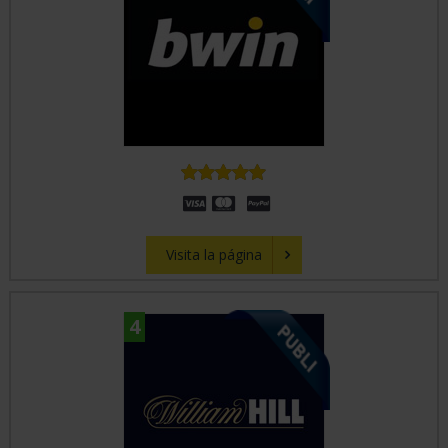
Visita la página
4