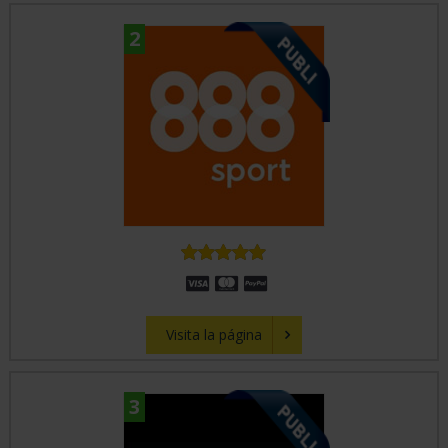
CICLISMO
2
F1
FÚTBOL
MOTO
GP
TENIS
Visita la página
3