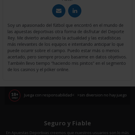
Soy un apasionado del fútbol que encontró en el mundo de
las apuestas deportivas otra forma de disfrutar del Deporte
Rey. Me divierto analizando la actualidad y las estadísticas
más relevantes de los equipos e intentando anticipar lo que
puede ocurrir sobre el campo. Puedo estar más o menos
acertado, pero siempre procuro basarme en datos objetivos.
También llevo tiempo “haciendo mis pinitos” en el segmento
de los casinos y el póker online.
Juega con responsabilidad< >sin diversion no hay juego
Seguro y Fiable
En Apuestas Deportivas creemos que nuestros usuarios son lo más