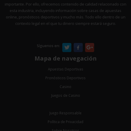
importante. Por ello, ofrecemos contenido de calidad relacionado con
esta industria, incluyendo información sobre casas de apuestas
online, pronósticos deportivos y mucho más. Todo ello dentro de un
contexto legal en el que tu dinero siempre estará seguro.
Síguenos en:
Mapa de navegación
Apuestas Deportivas
Pronósticos Deportivos
Casino
Juegos de Casino
Juego Responsable
Política de Privacidad
Sobre Nosotros