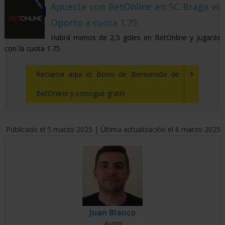
Apuesta con BetOnline en SC Braga vs
Oporto a cuota 1.75
Habrá menos de 2,5 goles en BetOnline y jugarás
con la cuota 1.75
Reclama aquí el Bono de Bienvenida de
BetOnline y consigue gratis
Publicado el 5 marzo 2025 | Última actualización el 6 marzo 2025
Juan Blanco
Autor