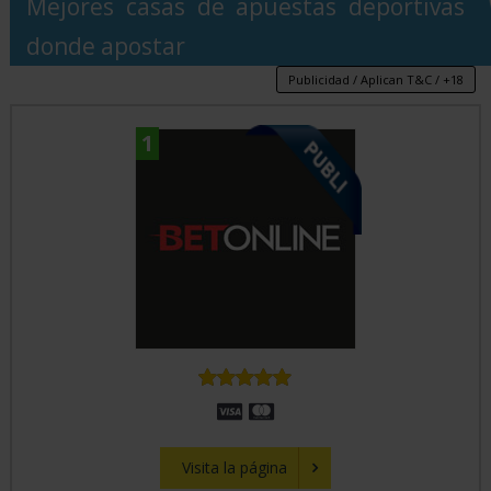
Mejores casas de apuestas deportivas
donde apostar
DEPORTES
VIRTUALES
Publicidad / Aplican T&C / +18
1
DEPORTES
BALONCESTO
BOXEO
CARRERA
DE
CABALLOS
Visita la página