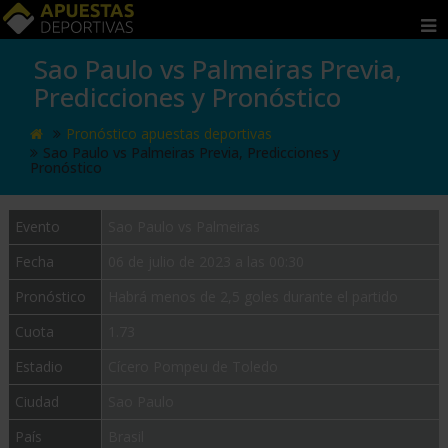
Sao Paulo vs Palmeiras Previa,
APUESTAS
Predicciones y Pronóstico
POR
Pronóstico apuestas deportivas
PAÍS
Sao Paulo vs Palmeiras Previa, Predicciones y
Pronóstico
MÉXICO
Evento
Sao Paulo vs Palmeiras
PERÚ
Fecha
ECUADOR
06 de julio de 2023 a las 00:30
COLOMBIA
Pronóstico
Habrá menos de 2,5 goles durante el partido
ARGENTINA
Cuota
1.73
CHILE
Estadio
Cícero Pompeu de Toledo
URUGUAY
Ciudad
Sao Paulo
ESTADOS
País
Brasil