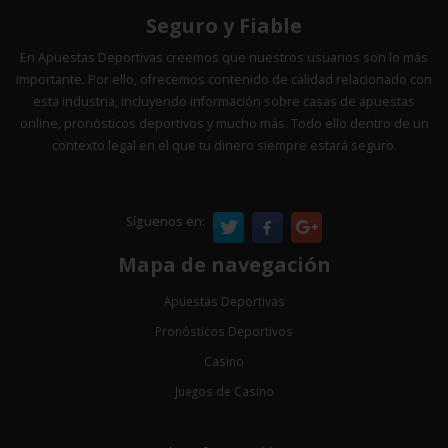
Seguro y Fiable
En Apuestas Deportivas creemos que nuestros usuarios son lo más
importante. Por ello, ofrecemos contenido de calidad relacionado con
esta industria, incluyendo información sobre casas de apuestas
online, pronósticos deportivos y mucho más. Todo ello dentro de un
contexto legal en el que tu dinero siempre estará seguro.
Síguenos en:
Mapa de navegación
Apuestas Deportivas
Pronósticos Deportivos
Casino
Juegos de Casino