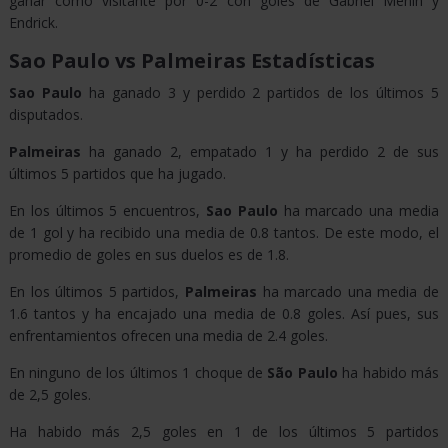
ganar como visitante por 0-2 con goles de Gabriel Menin y
Endrick.
Sao Paulo vs Palmeiras Estadísticas
Sao Paulo
ha ganado 3 y perdido 2 partidos de los últimos 5
disputados.
Palmeiras
ha ganado 2, empatado 1 y ha perdido 2 de sus
últimos 5 partidos que ha jugado.
En los últimos 5 encuentros,
Sao Paulo
ha marcado una media
de 1 gol y ha recibido una media de 0.8 tantos. De este modo, el
promedio de goles en sus duelos es de 1.8.
En los últimos 5 partidos,
Palmeiras
ha marcado una media de
1.6 tantos y ha encajado una media de 0.8 goles. Así pues, sus
enfrentamientos ofrecen una media de 2.4 goles.
En ninguno de los últimos 1 choque de
São Paulo
ha habido más
de 2,5 goles.
Ha habido más 2,5 goles en 1 de los últimos 5 partidos