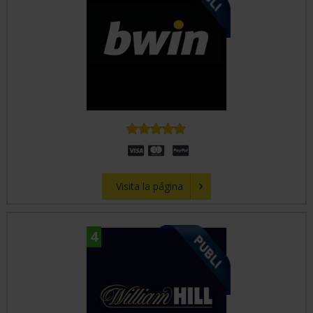
Visita la página
4