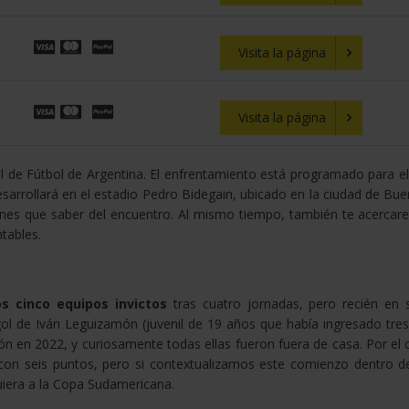
Visita la página
Visita la página
al de Fútbol de Argentina. El enfrentamiento está programado para e
sarrollará en el estadio
Pedro Bidegain
, ubicado en la ciudad de Bue
ienes que saber del encuentro. Al mismo tiempo, también te acerca
tables.
s cinco equipos invictos
tras cuatro jornadas, pero recién en 
ol de Iván Leguizamón (juvenil de 19 años que había ingresado tre
lón en 2022, y curiosamente todas ellas fueron fuera de casa. Por el 
 con seis puntos, pero si contextualizamos este comienzo dentro de
uiera a la Copa Sudamericana.