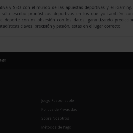
ativa y SEO con el mundo de las apuestas deportivas y el iGamin
, sólo escribo pronósticos deportivos en los que yo también con
e deporte con mi obsesión con los datos, garantizando prediccio
tadísticas claves, precisión y pasión, estás en el lugar correcto.
uego
Juego Responsable
Política de Privacidad
Sobre Nosotros
Métodos de Pago