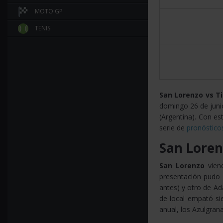
MOTO GP
TENIS
San Lorenzo vs T
domingo 26 de junio
(Argentina). Con e
serie de
pronósticos
San Loren
San Lorenzo
vien
presentación pudo 
antes) y otro de Ad
de local empató si
anual, los Azulgran