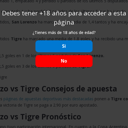
ado 1, empatado 4 y perdido 0 partidos de los últimos 5 disputados
 empatado 1 y ha perdido 2 partidos de los últimos 5 que ha jugado.
Debes tener +18 años para acceder a esta
página
rtidos,
San Lorenzo
ha marcado una media de 1,4 tantos y ha encaja
¿Tienes más de 18 años de edad?
rtidos
Tigre
ha marcado una media de 1,8 goles y ha recibido una m
Si
5 goles en 1 de los últimos 5 partidos de
San Lorenzo.
No
5 goles en 3 de los últimos 5 partidos de
Tigre.
zo vs Tigre Consejos de apuesta
as
páginas de apuestas deportivas más destacadas
ponen a
Tigre co
la victoria de Tigre se paga a 2.90 por euro apostado.
zo vs Tigre Pronóstico
uno tuvo participación internacional. En cuanto a la Copa Argentin