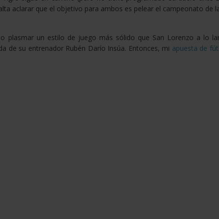
alta aclarar que el objetivo para ambos es pelear el campeonato de l
ido plasmar un estilo de juego más sólido que San Lorenzo a lo la
ada de su entrenador Rubén Darío Insúa. Entonces, mi
apuesta de fút