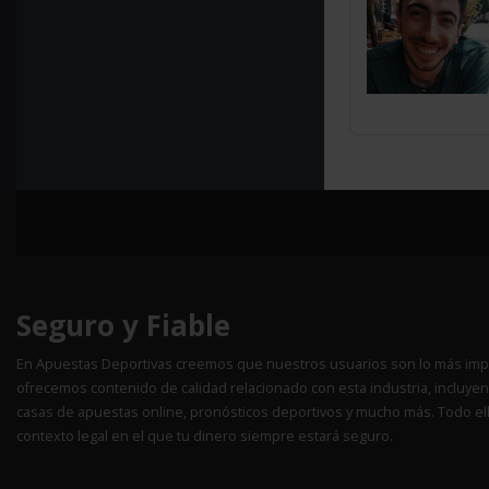
Seguro y Fiable
En Apuestas Deportivas creemos que nuestros usuarios son lo más impor
ofrecemos contenido de calidad relacionado con esta industria, incluye
casas de apuestas online, pronósticos deportivos y mucho más. Todo el
contexto legal en el que tu dinero siempre estará seguro.