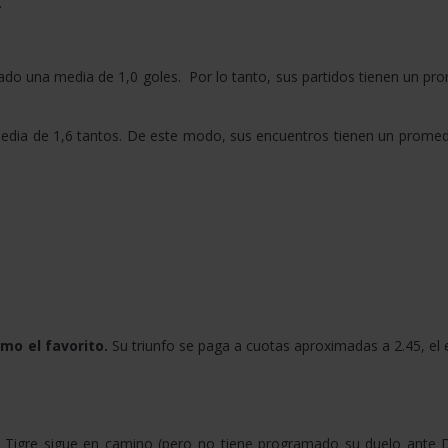
.
do una media de 1,0 goles. Por lo tanto, sus partidos tienen un pr
edia de 1,6 tantos. De este modo, sus encuentros tienen un promed
mo el favorito.
Su triunfo se paga a cuotas aproximadas a 2.45, el
a, Tigre sigue en camino (pero no tiene programado su duelo ante 