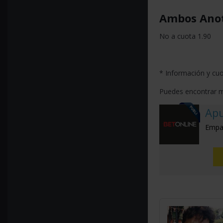
Ambos Ano
No a cuota 1.90
* Información y cuo
Puedes encontrar m
Apu
Empat