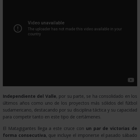
Independiente del Valle
, por su parte, se ha consolidado en los
últimos años como uno de los proyectos más sólidos del fútbol
sudamericano, destacando por su disciplina táctica y su capacidad
para competir tanto en este tipo de certámenes.
El Matagigantes llega a este cruce con
un par de victorias de
forma consecutiva
, que incluye el imponerse el pasado sábado