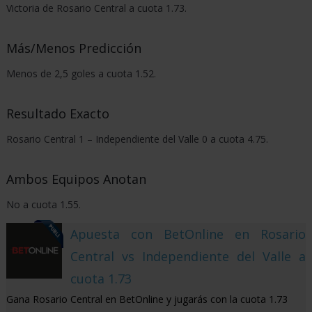
Victoria de Rosario Central a cuota 1.73.
Más/Menos Predicción
Menos de 2,5 goles a cuota 1.52.
Resultado Exacto
Rosario Central 1 – Independiente del Valle 0 a cuota 4.75.
Ambos Equipos Anotan
No a cuota 1.55.
Apuesta con BetOnline en Rosario
Central vs Independiente del Valle a
cuota 1.73
Gana Rosario Central en BetOnline y jugarás con la cuota 1.73