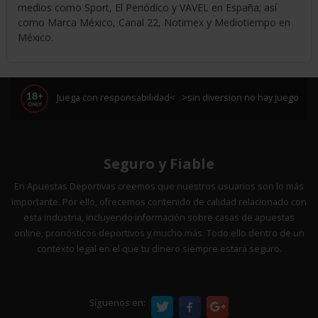
medios como Sport, El Periódico y VAVEL en España; así
como Marca México, Canal 22, Notimex y Mediotiempo en
México.
Juega con responsabilidad< >sin diversion no hay juego
Seguro y Fiable
En Apuestas Deportivas creemos que nuestros usuarios son lo más
importante. Por ello, ofrecemos contenido de calidad relacionado con
esta industria, incluyendo información sobre casas de apuestas
online, pronósticos deportivos y mucho más. Todo ello dentro de un
contexto legal en el que tu dinero siempre estará seguro.
Síguenos en: