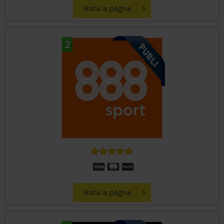
Visita la página
CICLISMO
2
F1
FÚTBOL
MOTO
GP
TENIS
Visita la página