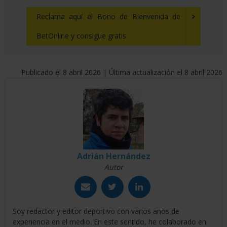
Reclama aquí el Bono de Bienvenida de
BetOnline y consigue gratis
Publicado el 8 abril 2026 | Última actualización el 8 abril 2026
Adrián Hernández
Autor
Soy redactor y editor deportivo con varios años de
experiencia en el medio. En este sentido, he colaborado en