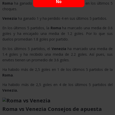
No
Roma
ha ganado 1, empatado 2 y ha perdido 2 en los últimos 5
choques.
Venezia
ha ganado 1 y ha perdido 4 en sus últimos 5 partidos.
En los últimos 5 partidos, la
Roma
ha marcado una media de 0.6
goles y ha encajado una media de 1.2 goles. Por lo que sus
duelos promedian 1.8 goles por partido.
En los últimos 5 partidos, el
Venezia
ha marcado una media de
1.4 goles y ha recibido una media de 2.2 goles. Así pues, sus
envites tienen un promedio de 3.6 goles.
Ha habido más de 2,5 goles en 1 de los últimos 5 partidos de la
Roma
.
Ha habido más de 2,5 goles en 4 de los últimos 5 partidos del
Venezia.
Roma vs Venezia
Consejos de apuesta