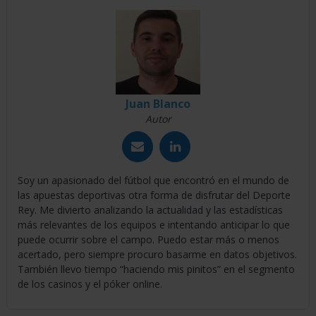
Juan Blanco
Autor
Soy un apasionado del fútbol que encontró en el mundo de
las apuestas deportivas otra forma de disfrutar del Deporte
Rey. Me divierto analizando la actualidad y las estadísticas
más relevantes de los equipos e intentando anticipar lo que
puede ocurrir sobre el campo. Puedo estar más o menos
acertado, pero siempre procuro basarme en datos objetivos.
También llevo tiempo “haciendo mis pinitos” en el segmento
de los casinos y el póker online.