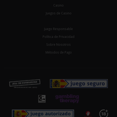
Casino
Juegos de Casino
Juego Responsable
Política de Privacidad
Sobre Nosotros
Métodos de Pago