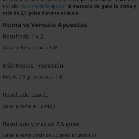
Por ello,
recomendaría apostar
al
mercado de gana la Roma y
más de 2,5 goles durante el duelo.
Roma vs Venezia
Apuestas
Resultado 1 x 2
Gana la Roma a cuota 1.26
Más/Menos Predicción
Más de 2,5 goles a cuota 1.42
Resultado Exacto
Gana la Roma 4-1 a 14.50
Resultado y más de 2,5 goles
Gana la Roma y más de 2,5 goles a cuota 1.61