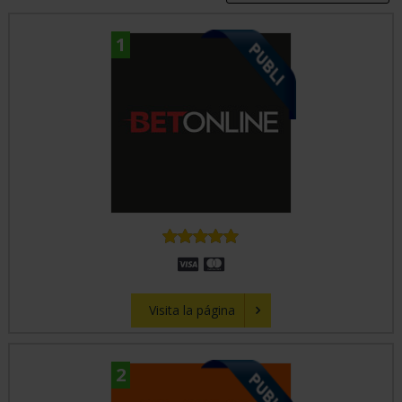
DEPORTES
1
VIRTUALES
DEPORTES
BALONCESTO
BOXEO
CARRERA
Visita la página
DE
CABALLOS
2