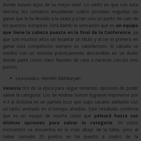
donde estuvo lejos de su mejor nivel. Lo cierto es que con esta
derrota, los romanos encadenan cuatro jornadas seguidas sin
ganar que le ha llevado a la sexta y a tan solo un punto de caer de
los puestos europeos. Está dando la sensación que es
un equipo
que tiene la cabeza puesta en la final de la Conference
, ya
que son muchos años sin levantar un título y el ser el primero en
ganar esta competición siempre es satisfactorio. El sábado se
medirá con un Venezia prácticamente descendido en un duelo
donde parte como claro favorito de cara a hacerse con los tres
puntos.
Lesionados: Henrikh Mkhitaryan
Venezia
tiró de la épica para seguir teniendo opciones de poder
salvar la categoría. Los de Andrea Soncin lograron imponerse por
4-3 al Bolonia en un partido loco que supo sacarlo adelante con
un tanto anotado en el tiempo añadido. Este resultado confirma
que es un equipo de mucha casta que
peleará hasta sus
últimas opciones para salvar la categoría
. En estos
momentos se encuentra en lo más abajo de la tabla, pero al
haber sumado 25 puntos se ha puesto a cuatro de la