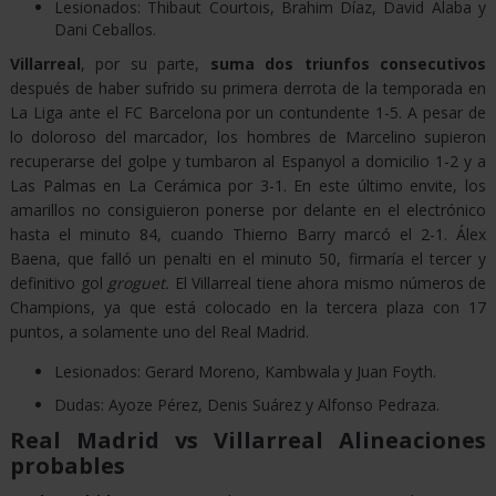
Lesionados: Thibaut Courtois, Brahim Díaz, David Alaba y
Dani Ceballos.
Villarreal
, por su parte,
suma dos triunfos consecutivos
después de haber sufrido su primera derrota de la temporada en
La Liga ante el FC Barcelona por un contundente 1-5. A pesar de
lo doloroso del marcador, los hombres de Marcelino supieron
recuperarse del golpe y tumbaron al Espanyol a domicilio 1-2 y a
Las Palmas en La Cerámica por 3-1. En este último envite, los
amarillos no consiguieron ponerse por delante en el electrónico
hasta el minuto 84, cuando Thierno Barry marcó el 2-1. Álex
Baena, que falló un penalti en el minuto 50, firmaría el tercer y
definitivo gol
groguet.
El Villarreal tiene ahora mismo números de
Champions, ya que está colocado en la tercera plaza con 17
puntos, a solamente uno del Real Madrid.
Lesionados: Gerard Moreno, Kambwala y Juan Foyth.
Dudas: Ayoze Pérez, Denis Suárez y Alfonso Pedraza.
Real Madrid vs Villarreal Alineaciones
probables