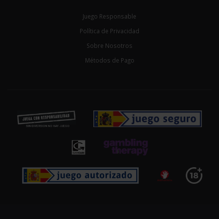
Juego Responsable
Política de Privacidad
Sobre Nosotros
Métodos de Pago