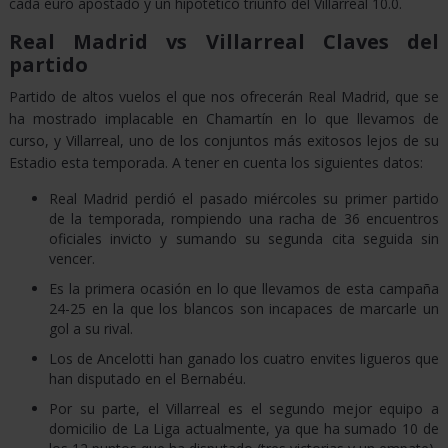
cada euro apostado y un hipotético triunfo del Villarreal 10.0.
Real Madrid vs Villarreal Claves del
partido
Partido de altos vuelos el que nos ofrecerán Real Madrid, que se
ha mostrado implacable en Chamartín en lo que llevamos de
curso, y Villarreal, uno de los conjuntos más exitosos lejos de su
Estadio esta temporada. A tener en cuenta los siguientes datos:
Real Madrid perdió el pasado miércoles su primer partido
de la temporada, rompiendo una racha de 36 encuentros
oficiales invicto y sumando su segunda cita seguida sin
vencer.
Es la primera ocasión en lo que llevamos de esta campaña
24-25 en la que los blancos son incapaces de marcarle un
gol a su rival.
Los de Ancelotti han ganado los cuatro envites ligueros que
han disputado en el Bernabéu.
Por su parte, el Villarreal es el segundo mejor equipo a
domicilio de La Liga actualmente, ya que ha sumado 10 de