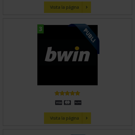
Visita la página
3
Visita la página