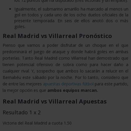
los 12 puntos que ha disputado (tres victorias y un empate).
Igualmente, el submarino amarillo ha marcado al menos un
gol en todos y cada uno de los ocho duelos oficiales de la
presente temporada. En seis de ellos anotó dos o más
goles.
Real Madrid vs Villarreal Pronóstico
Pienso que vamos a poder disfrutar de un choque en el que
predominará el juego de ataque y donde habrá goles en ambas
porterías. Tanto Real Madrid como Villarreal han demostrado que
tienen potencial ofensivo de sobra como para hacer daño a
cualquier rival. Y, sospecho que ambos lo sacarán a relucir en el
Bernabéu este sábado por la noche. Por lo tanto, considero que
de entre las mejores
apuestas deportivas fútbol
para este partido,
la mejor opción es que
ambos equipos marcan.
Real Madrid vs Villarreal Apuestas
Resultado 1 x 2
Victoria del Real Madrid a cuota 1.50