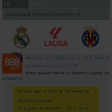
País
UNIDOS
España
Una apuesta de 10€ tendría un retorno de 17€
ENLACES
DE
INTERÉS
CASAS
Apuesta con 888sport en Real Madrid
APUESTAS
vs Villarreal a cuota 1.70
DEPORTIVAS
Ambos equipos marcan en 888sport y jugarás con
la cuota 1.70
CASINOS
Reclama aquí el Bono de Bienvenida de
BetOnline y consigue
ESPORTS
10 € gratis sin depósito + 100 € con tu