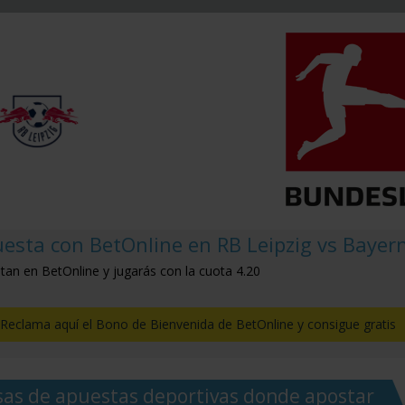
esta con BetOnline en RB Leipzig vs Bayer
an en BetOnline y jugarás con la cuota 4.20
Reclama aquí el Bono de Bienvenida de BetOnline y consigue gratis
sas de apuestas deportivas donde apostar