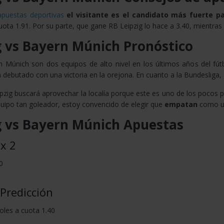
apuestas deportivas
el visitante es el candidato más fuerte par
ota 1.91. Por su parte, que gane RB Leipzig lo hace a 3.40, mientra
g vs Bayern Múnich Pronóstico
n Múnich son dos equipos de alto nivel en los últimos años del fút
debutado con una victoria en la orejona. En cuanto a la Bundesliga
pzig buscará aprovechar la localía porque este es uno de los pocos 
quipo tan goleador, estoy convencido de elegir que
empatan
como u
g vs Bayern Múnich Apuestas
x 2
0
Predicción
oles a cuota 1.40