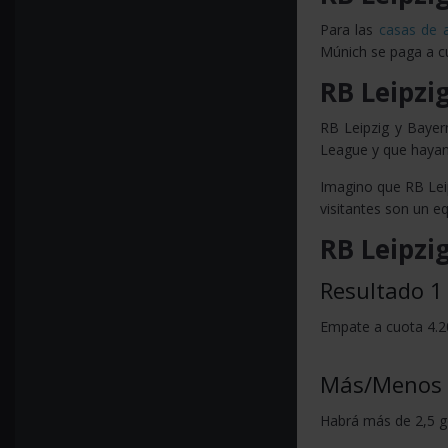
Para las
casas de 
Múnich se paga a cu
RB Leipzi
RB Leipzig y Bayer
League y que hayan 
Imagino que RB Lei
visitantes son un e
RB Leipzi
Resultado 1 
Empate a cuota 4.2
Más/Menos 
Habrá más de 2,5 g