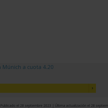
n Múnich a cuota 4.20
Publicado el 28 septiembre 2023 | Última actualización el 28 septie