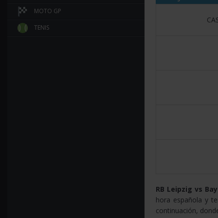
MOTO GP
CA
TENIS
RB Leipzig vs Ba
hora española y te
continuación, dond