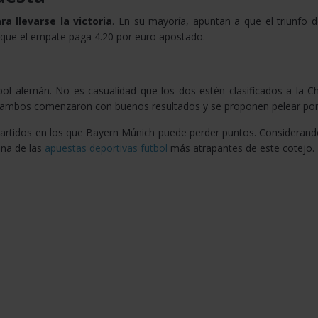
a llevarse la victoria
. En su mayoría, apuntan a que el triunfo 
s que el empate paga 4.20 por euro apostado.
bol alemán. No es casualidad que los dos estén clasificados a la 
, ambos comenzaron con buenos resultados y se proponen pelear por e
partidos en los que Bayern Múnich puede perder puntos. Considerand
na de las
apuestas deportivas futbol
más atrapantes de este cotejo.