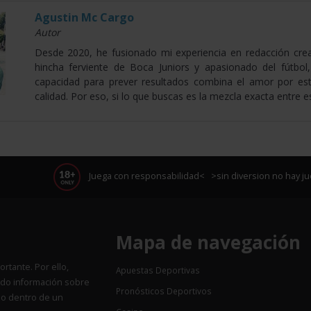
Agustin Mc Cargo
Autor
Desde 2020, he fusionado mi experiencia en redacción cre
hincha ferviente de Boca Juniors y apasionado del fútbol
capacidad para prever resultados combina el amor por est
calidad. Por eso, si lo que buscas es la mezcla exacta entre es
Juega con responsabilidad< >sin diversion no hay j
Mapa de navegación
tante. Por ello,
Apuestas Deportivas
ndo información sobre
Pronósticos Deportivos
lo dentro de un