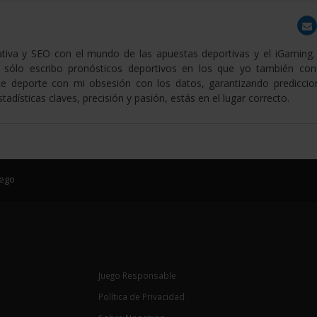
ativa y SEO con el mundo de las apuestas deportivas y el iGamin
, sólo escribo pronósticos deportivos en los que yo también con
e deporte con mi obsesión con los datos, garantizando prediccio
tadísticas claves, precisión y pasión, estás en el lugar correcto.
uego
Juego Responsable
Política de Privacidad