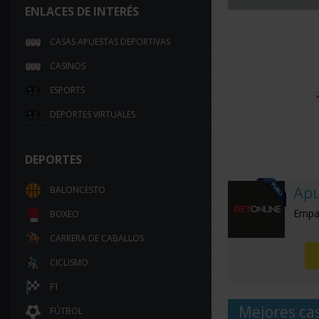
ENLACES DE INTERÉS
CASAS APUESTAS DEPORTIVAS
CASINOS
ESPORTS
DEPORTES VIRTUALES
DEPORTES
Apu
BALONCESTO
Empat
BOXEO
CARRERA DE CABALLOS
CICLISMO
F1
Mejores ca
FÚTBOL