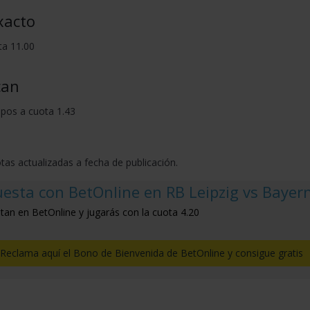
xacto
ta 11.00
can
pos a cuota 1.43
tas actualizadas a fecha de publicación.
esta con BetOnline en RB Leipzig vs Bayer
an en BetOnline y jugarás con la cuota 4.20
Reclama aquí el Bono de Bienvenida de BetOnline y consigue gratis