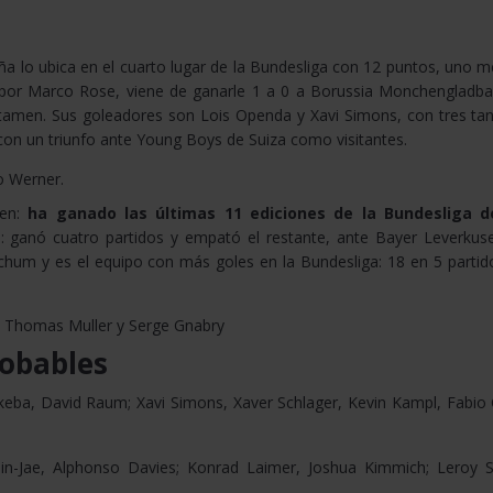
ña lo ubica en el cuarto lugar de la Bundesliga con 12 puntos, uno 
do por Marco Rose, viene de ganarle 1 a 0 a Borussia Monchenglad
ertamen. Sus goleadores son Lois Openda y Xavi Simons, con tres ta
con un triunfo ante Young Boys de Suiza como visitantes.
o Werner.
men:
ha ganado
las últimas 11 ediciones de la Bundesliga 
 ganó cuatro partidos y empató el restante, ante Bayer Leverkus
hum y es el equipo con más goles en la Bundesliga: 18 en 5 partido
Thomas Muller y Serge Gnabry
robables
keba, David Raum; Xavi Simons, Xaver Schlager, Kevin Kampl, Fabio 
Min-Jae, Alphonso Davies; Konrad Laimer, Joshua Kimmich; Leroy S