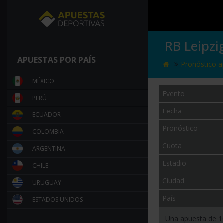
RB Leipzi
APUESTAS POR PAÍS
Pronóstico a
MÉXICO
Evento
PERÚ
Fecha
ECUADOR
Pronóstico
COLOMBIA
Cuota
ARGENTINA
Estadio
CHILE
Ciudad
URUGUAY
País
ESTADOS UNIDOS
Una apuesta de 10