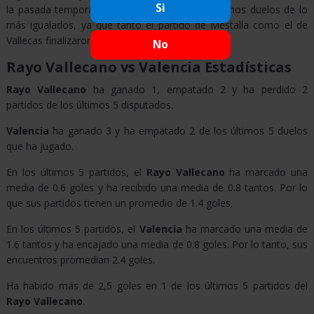
Si
la pasada temporada. En ambos encuentro vivimos duelos de lo
más igualados, ya que tanto el partido de Mestalla como el de
Vallecas finalizaron con empate 1-1.
No
Rayo Vallecano vs Valencia Estadísticas
Rayo Vallecano
ha ganado 1, empatado 2 y ha perdido 2
partidos de los últimos 5 disputados.
Valencia
ha ganado 3 y ha empatado 2 de los últimos 5 duelos
que ha jugado.
En los últimos 5 partidos, el
Rayo Vallecano
ha marcado una
media de 0.6 goles y ha recibido una media de 0.8 tantos. Por lo
que sus partidos tienen un promedio de 1.4 goles.
En los últimos 5 partidos, el
Valencia
ha marcado una media de
1.6 tantos y ha encajado una media de 0.8 goles. Por lo tanto, sus
encuentros promedian 2.4 goles.
Ha habido más de 2,5 goles en 1 de los últimos 5 partidos del
Rayo Vallecano
.