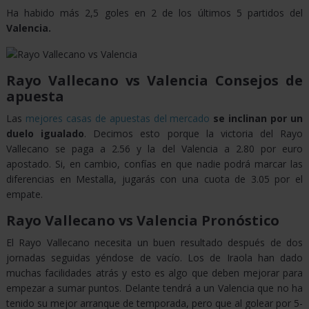
Ha habido más 2,5 goles en 2 de los últimos 5 partidos del
Valencia
.
Rayo Vallecano vs Valencia
Consejos de
apuesta
Las
mejores
casas de apuestas del mercado
se inclinan por un
duelo igualado
. Decimos esto porque la victoria del Rayo
Vallecano se paga a 2.56 y la del Valencia a 2.80 por euro
apostado. Si, en cambio, confías en que nadie podrá marcar las
diferencias en Mestalla, jugarás con una cuota de 3.05 por el
empate.
Rayo Vallecano vs Valencia
Pronóstico
El Rayo Vallecano necesita un buen resultado después de dos
jornadas seguidas yéndose de vacío. Los de Iraola han dado
muchas facilidades atrás y esto es algo que deben mejorar para
empezar a sumar puntos. Delante tendrá a un Valencia que no ha
tenido su mejor arranque de temporada, pero que al golear por 5-