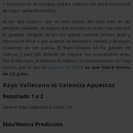
1 el pasado fin de semana, visitará Vallecas con única mentalidad
de seguir sumando triunfos.
Al ser dos cuadros que no han estado del todo bien en las
primeras jornadas, se espera que veamos un duelo marcado por
la igualdad. Ninguno de los dos querrá cometer errores atrás y
esto puede llevar a que veamos un encuentro cerrado y de pocas
ocasiones de ver puerta. El Rayo todavía no ha ganado en
Vallecas y para ello deberán de mejorar sus prestaciones atrás.
Por el otro lado, el Valencia de Gattuso se caracteriza por ser muy
rocoso, por lo que mi
apuesta de fútbol
es que habrá menos
de 2,5 goles.
Rayo Vallecano vs Valencia
Apuestas
Resultado 1 x 2
Gana el Rayo Vallecano a cuota 2.56
Más/Menos Predicción