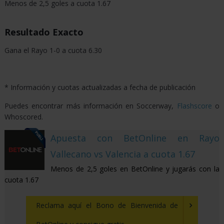
Menos de 2,5 goles a cuota 1.67
Resultado Exacto
Gana el Rayo 1-0 a cuota 6.30
* Información y cuotas actualizadas a fecha de publicación
Puedes encontrar más información en Soccerway,
Flashscore
o
Whoscored.
Apuesta con BetOnline en Rayo
Vallecano vs Valencia a cuota 1.67
Menos de 2,5 goles en BetOnline y jugarás con la
cuota 1.67
Reclama aquí el Bono de Bienvenida de