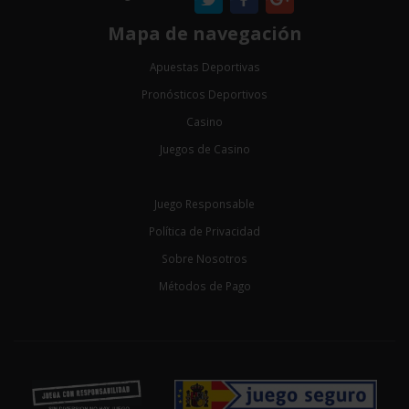
Mapa de navegación
Apuestas Deportivas
Pronósticos Deportivos
Casino
Juegos de Casino
Juego Responsable
Política de Privacidad
Sobre Nosotros
Métodos de Pago