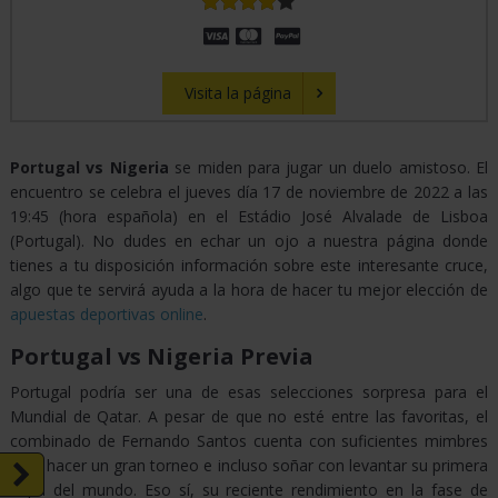
Visita la página
Portugal vs Nigeria
se miden para jugar un duelo amistoso. El
encuentro se celebra el jueves día 17 de noviembre de 2022 a las
19:45 (hora española) en el Estádio José Alvalade de Lisboa
(Portugal). No dudes en echar un ojo a nuestra página donde
tienes a tu disposición información sobre este interesante cruce,
algo que te servirá ayuda a la hora de hacer tu mejor elección de
apuestas deportivas online
.
Portugal vs Nigeria Previa
Portugal podría ser una de esas selecciones sorpresa para el
Mundial de Qatar. A pesar de que no esté entre las favoritas, el
combinado de Fernando Santos cuenta con suficientes mimbres
para hacer un gran torneo e incluso soñar con levantar su primera
copa del mundo. Eso sí, su reciente rendimiento en la fase de