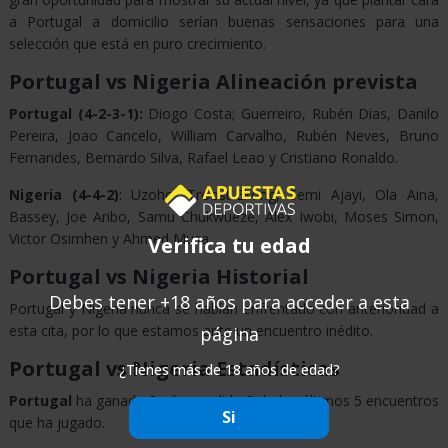
a Portugal a domicilio serían buenas sensaciones para una
selección que está en puro crecimiento.
Portugal vs Nigeria
Alineación prevista
Portugal (4-2-3-1):
Diogo Costa; Guerreiro, Rubén Dias, Danilo
Pereira, Joao Cancelo, William Carvalho, Rubén Neves, Bruno
Fernandes, Bernardo Silva, Rafael Leao y Cristiano Ronaldo.
Nigeria (4-4-2)
: Uzoho; Troost-Ekong, Semi Ajayi, Ola Aina,
Bassey, Joe Aribo, Samu Chukwueze, Alex Iwobi, Moses Simon,
Victor Osimhen y Ahmed Musa.
Verifica tu edad
Portugal vs Nigeria Historial
Debes tener +18 años para acceder a esta
Portugal y Nigeria nunca se habían enfrentado con anterioridad a
esta cita, por lo que estamos ante un encuentro inédito.
página
Portugal vs Nigeria Estadísticas
¿Tienes más de 18 años de edad?
Portugal
ha ganado 3 y ha perdido 2 de los últimos 5 encuentros
Si
que ha jugado.