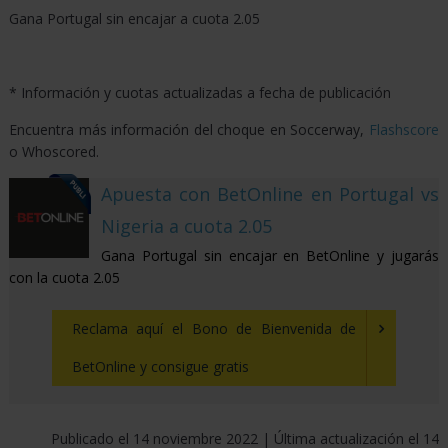
Gana Portugal sin encajar a cuota 2.05
* Información y cuotas actualizadas a fecha de publicación
Encuentra más información del choque en Soccerway,
Flashscore
o Whoscored.
Apuesta con BetOnline en Portugal vs
Nigeria a cuota 2.05
Gana Portugal sin encajar en BetOnline y jugarás
con la cuota 2.05
Reclama aquí el Bono de Bienvenida de
BetOnline y consigue gratis
Publicado el 14 noviembre 2022 | Última actualización el 14