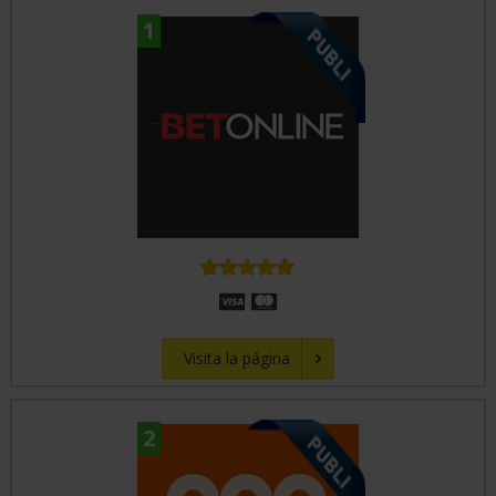
1
DEPORTES
VIRTUALES
DEPORTES
BALONCESTO
BOXEO
Visita la página
CARRERA
DE
2
CABALLOS