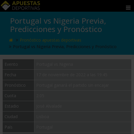
Portugal vs Nigeria Previa,
APUESTAS
Predicciones y Pronóstico
POR
Pronóstico apuestas deportivas
PAÍS
Portugal vs Nigeria Previa, Predicciones y Pronóstico
MÉXICO
Evento
Portugal vs Nigeria
PERÚ
Fecha
17 de noviembre de 2022 a las 19:45
ECUADOR
Pronóstico
Portugal ganará el partido sin encajar
COLOMBIA
Cuota
2.05
ARGENTINA
Estadio
José Alvalade
CHILE
Ciudad
Lisboa
URUGUAY
País
Portugal
ESTADOS