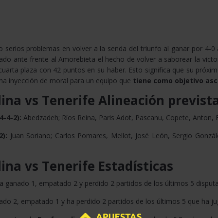
 serios problemas en volver a la senda del triunfo al ganar por 4-0
o ante frente al Amorebieta el hecho de volver a saborear la victo
cuarta plaza con 42 puntos en su haber. Esto significa que su próx
una inyección de moral para un equipo que
tiene como objetivo asc
ina vs Tenerife Alineación previst
4-4-2):
Abedzadeh; Ríos Reina, Paris Adot, Pascanu, Copete, Anton, E
2):
Juan Soriano; Carlos Pomares, Mellot, José León, Sergio González
ina vs Tenerife Estadísticas
a ganado 1, empatado 2 y perdido 2 partidos de los últimos 5 disput
ado 2, empatado 1 y ha perdido 2 partidos de los últimos 5 que ha j