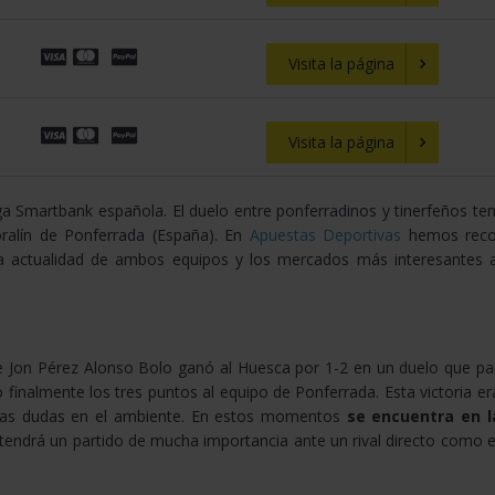
Visita la página
Visita la página
a Smartbank española. El duelo entre ponferradinos y tinerfeños ten
oralín de Ponferrada (España). En
Apuestas Deportivas
hemos recop
la actualidad de ambos equipos y los mercados más interesantes 
de Jon Pérez Alonso Bolo ganó al Huesca por 1-2 en un duelo que pa
finalmente los tres puntos al equipo de Ponferrada. Esta victoria era
rtas dudas en el ambiente. En estos momentos
se encuentra en l
tendrá un partido de mucha importancia ante un rival directo como e