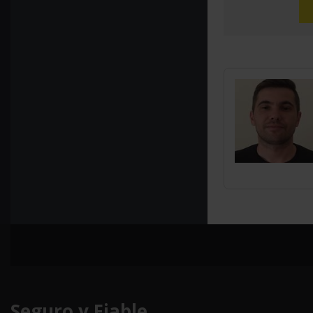
Seguro y Fiable