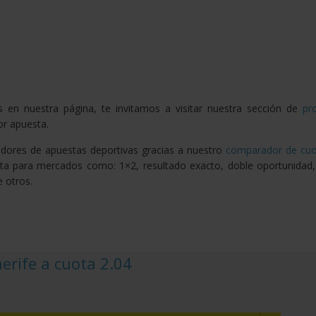
s en nuestra página, te invitamos a visitar nuestra sección de
pr
or apuesta.
radores de apuestas deportivas gracias a nuestro
comparador de cuo
ota para mercados como: 1×2, resultado exacto, doble oportunidad
 otros.
erife a cuota 2.04