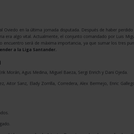
 al Oviedo en la última jornada disputada. Después de haber perdido
ria era algo vital. Actualmente, el conjunto comandado por Luis Mig
imo encuentro será de máxima importancia, ya que sumar los tres pun
ender a la Liga Santander.
a
rik Morán, Agus Medina, Miguel Baeza, Sergi Enrich y Dani Ojeda.
, Aitor Sanz, Elady Zorrilla, Corredera, Alex Bermejo, Enric Gallego
ados.
ugado.