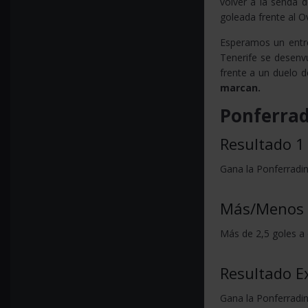
volver a la senda 
goleada frente al O
Esperamos un entre
Tenerife se desenv
frente a un duelo d
marcan.
Ponferrad
Resultado 1 
Gana la Ponferradin
Más/Menos 
Más de 2,5 goles a 
Resultado E
Gana la Ponferradin