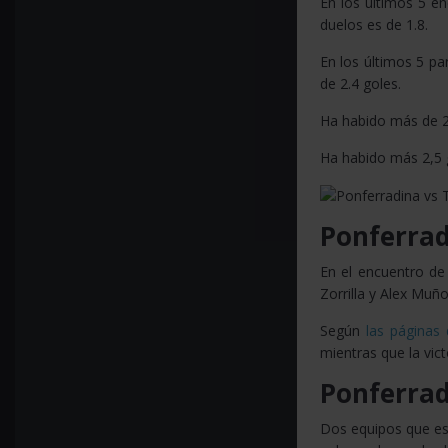
En los últimos 5 en
duelos es de 1.8.
En los últimos 5 par
de 2.4 goles.
Ha habido más de 2,
Ha habido más 2,5 g
Ponferrad
En el encuentro de
Zorrilla y Alex Muño
Según
las páginas 
mientras que la vic
Ponferrad
Dos equipos que est