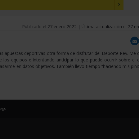
Publicado el 27 enero 2022 | Última actualización el 27 e
s apuestas deportivas otra forma de disfrutar del Deporte Rey. Me d
de los equipos e intentando anticipar lo que puede ocurrir sobre el
sarme en datos objetivos. También llevo tiempo “haciendo mis pini
uego