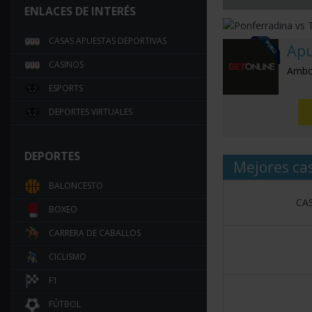
ENLACES DE INTERÉS
CASAS APUESTAS DEPORTIVAS
Apu
CASINOS
Ambos
ESPORTS
DEPORTES VIRTUALES
DEPORTES
Mejores ca
BALONCESTO
CA
BOXEO
CARRERA DE CABALLOS
CICLISMO
F1
FÚTBOL