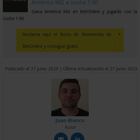
América MG a cuota 1.90
Gana América MG en BetOnline y jugarás con la
cuota 1.90
Reclama aquí el Bono de Bienvenida de
BetOnline y consigue gratis
Publicado el 27 junio 2023 | Última actualización el 27 junio 2023
Juan Blanco
Autor