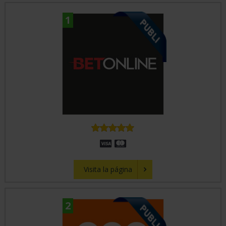
1
DEPORTES
VIRTUALES
DEPORTES
BALONCESTO
BOXEO
Visita la página
CARRERA
DE
2
CABALLOS