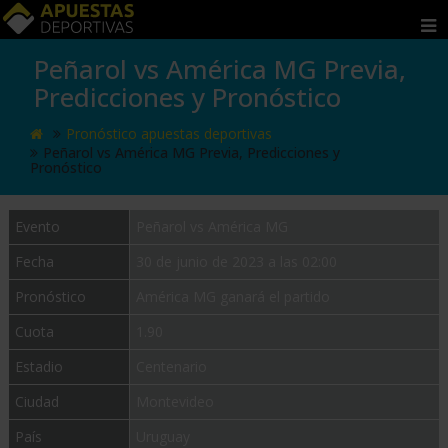
Peñarol vs América MG Previa,
APUESTAS
Predicciones y Pronóstico
POR
Pronóstico apuestas deportivas
PAÍS
Peñarol vs América MG Previa, Predicciones y
Pronóstico
MÉXICO
Evento
Peñarol vs América MG
PERÚ
Fecha
ECUADOR
30 de junio de 2023 a las 02:00
COLOMBIA
Pronóstico
América MG ganará el partido
ARGENTINA
Cuota
1.90
CHILE
Estadio
Centenario
URUGUAY
Ciudad
Montevideo
ESTADOS
País
Uruguay