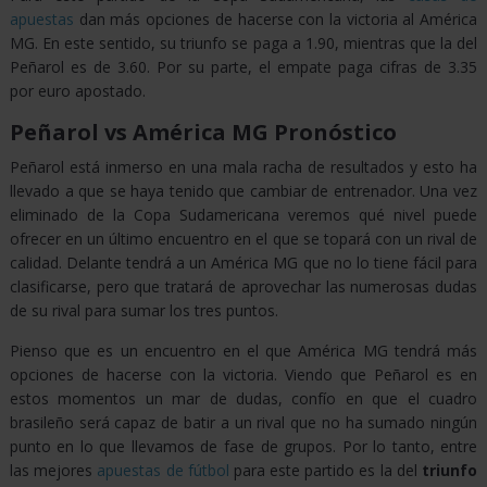
apuestas
dan más opciones de hacerse con la victoria al América
MG. En este sentido, su triunfo se paga a 1.90, mientras que la del
Peñarol es de 3.60. Por su parte, el empate paga cifras de 3.35
por euro apostado.
Peñarol vs América MG Pronóstico
Peñarol está inmerso en una mala racha de resultados y esto ha
llevado a que se haya tenido que cambiar de entrenador. Una vez
eliminado de la Copa Sudamericana veremos qué nivel puede
ofrecer en un último encuentro en el que se topará con un rival de
calidad. Delante tendrá a un América MG que no lo tiene fácil para
clasificarse, pero que tratará de aprovechar las numerosas dudas
de su rival para sumar los tres puntos.
Pienso que es un encuentro en el que América MG tendrá más
opciones de hacerse con la victoria. Viendo que Peñarol es en
estos momentos un mar de dudas, confío en que el cuadro
brasileño será capaz de batir a un rival que no ha sumado ningún
punto en lo que llevamos de fase de grupos. Por lo tanto, entre
las mejores
apuestas de fútbol
para este partido es la del
triunfo