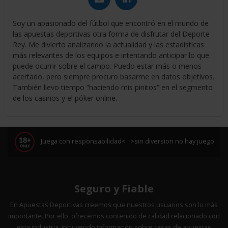
Soy un apasionado del fútbol que encontró en el mundo de
las apuestas deportivas otra forma de disfrutar del Deporte
Rey. Me divierto analizando la actualidad y las estadísticas
más relevantes de los equipos e intentando anticipar lo que
puede ocurrir sobre el campo. Puedo estar más o menos
acertado, pero siempre procuro basarme en datos objetivos.
También llevo tiempo “haciendo mis pinitos” en el segmento
de los casinos y el póker online.
Juega con responsabilidad< >sin diversion no hay juego
Seguro y Fiable
En Apuestas Deportivas creemos que nuestros usuarios son lo más
importante. Por ello, ofrecemos contenido de calidad relacionado con
esta industria, incluyendo información sobre casas de apuestas