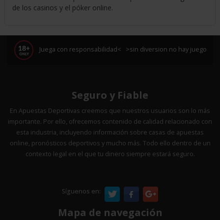
de los casinos y el póker online.
Juega con responsabilidad< >sin diversion no hay juego
Seguro y Fiable
En Apuestas Deportivas creemos que nuestros usuarios son lo más
importante. Por ello, ofrecemos contenido de calidad relacionado con
esta industria, incluyendo información sobre casas de apuestas
online, pronósticos deportivos y mucho más. Todo ello dentro de un
contexto legal en el que tu dinero siempre estará seguro.
Síguenos en:
Mapa de navegación