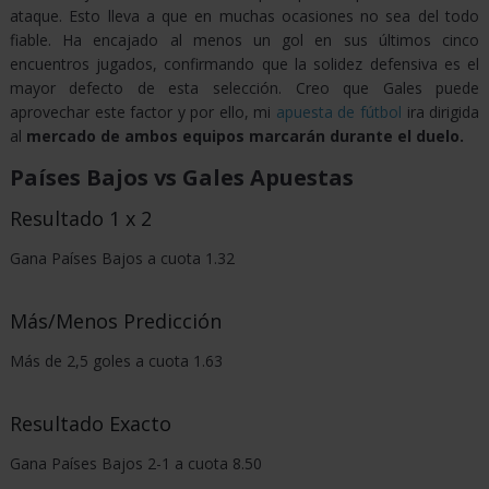
ataque. Esto lleva a que en muchas ocasiones no sea del todo
fiable. Ha encajado al menos un gol en sus últimos cinco
encuentros jugados, confirmando que la solidez defensiva es el
mayor defecto de esta selección. Creo que Gales puede
aprovechar este factor y por ello, mi
apuesta de fútbol
ira dirigida
al
mercado de ambos equipos marcarán durante el duelo.
Países Bajos vs Gales
Apuestas
Resultado 1 x 2
Gana Países Bajos a cuota 1.32
Más/Menos Predicción
Más de 2,5 goles a cuota 1.63
Resultado Exacto
Gana Países Bajos 2-1 a cuota 8.50