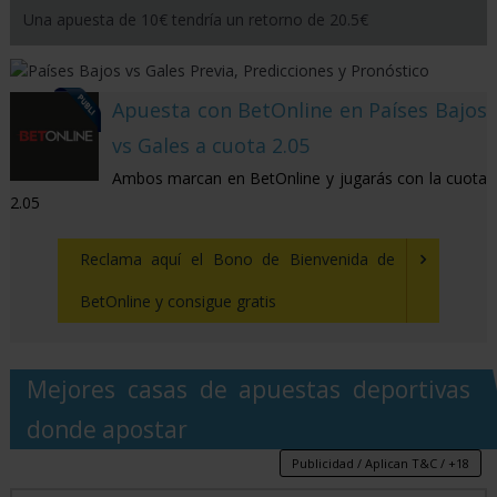
UNIDOS
Una apuesta de 10€ tendría un retorno de 20.5€
ENLACES
Apuesta con BetOnline en Países Bajos
DE
vs Gales a cuota 2.05
INTERÉS
Ambos marcan en BetOnline y jugarás con la cuota
2.05
CASAS
Reclama aquí el Bono de Bienvenida de
APUESTAS
BetOnline y consigue gratis
DEPORTIVAS
Mejores casas de apuestas deportivas
CASINOS
donde apostar
ESPORTS
Publicidad / Aplican T&C / +18