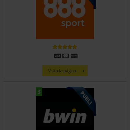
CICLISMO
F1
FÚTBOL
MOTO
Visita la página
GP
3
TENIS