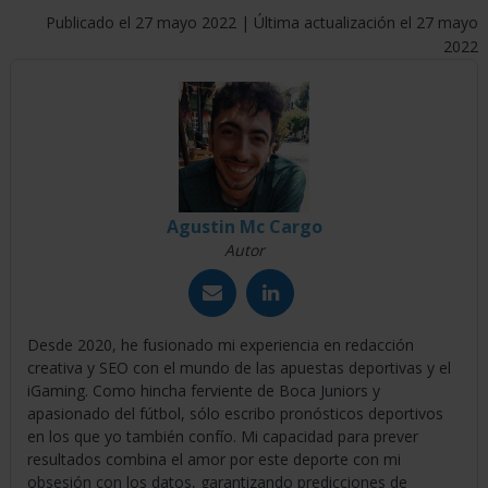
Publicado el 27 mayo 2022 | Última actualización el 27 mayo
2022
Agustin Mc Cargo
Autor
Desde 2020, he fusionado mi experiencia en redacción
creativa y SEO con el mundo de las apuestas deportivas y el
iGaming. Como hincha ferviente de Boca Juniors y
apasionado del fútbol, sólo escribo pronósticos deportivos
en los que yo también confío. Mi capacidad para prever
resultados combina el amor por este deporte con mi
obsesión con los datos, garantizando predicciones de