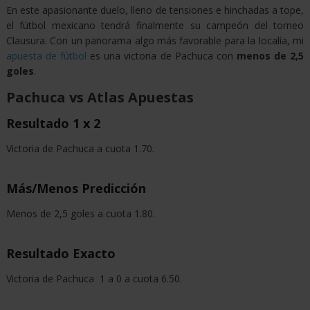
En este apasionante duelo, lleno de tensiones e hinchadas a tope,
el fútbol mexicano tendrá finalmente su campeón del torneo
Clausura. Con un panorama algo más favorable para la localía, mi
apuesta de fútbol
es una
victoria de Pachuca
con
menos de 2,5
goles
.
Pachuca vs Atlas Apuestas
Resultado 1 x 2
Victoria de Pachuca a cuota 1.70.
Más/Menos Predicción
Menos de 2,5 goles a cuota 1.80.
Resultado Exacto
Victoria de Pachuca 1 a 0 a cuota 6.50.