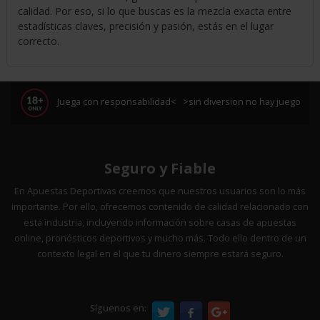
calidad. Por eso, si lo que buscas es la mezcla exacta entre
estadísticas claves, precisión y pasión, estás en el lugar
correcto.
Juega con responsabilidad< >sin diversion no hay juego
Seguro y Fiable
En Apuestas Deportivas creemos que nuestros usuarios son lo más
importante. Por ello, ofrecemos contenido de calidad relacionado con
esta industria, incluyendo información sobre casas de apuestas
online, pronósticos deportivos y mucho más. Todo ello dentro de un
contexto legal en el que tu dinero siempre estará seguro.
Síguenos en: