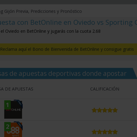
esta con BetOnline en Oviedo vs Sporting G
el Oviedo en BetOnline y jugarás con la cuota 2.68
Reclama aquí el Bono de Bienvenida de BetOnline y consigue gratis
sas de apuestas deportivas donde apostar
SA DE APUESTAS
CALIFICACIÓN
1
2