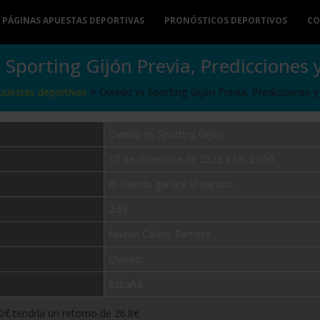
PÁGINAS APUESTAS DEPORTIVAS
PRONÓSTICOS DEPORTIVOS
CO
 Sporting Gijón Previa, Predicciones 
puestas deportivas
Oviedo vs Sporting Gijón Previa, Predicciones 
Oviedo vs Sporting Gijón
17 de diciembre de 2022 a las 21:00
El Oviedo ganará el partido
2.68
Nuevo Carlos Tartiere
Oviedo
España
€ tendría un retorno de 26.8€