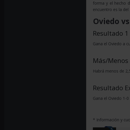
forma y el hecho d
encuentro es la del
Oviedo vs
Resultado 1 
Gana el Oviedo a c
Más/Menos 
Habrá menos de 2,5
Resultado E
Gana el Oviedo 1-0 
* Información y cuo