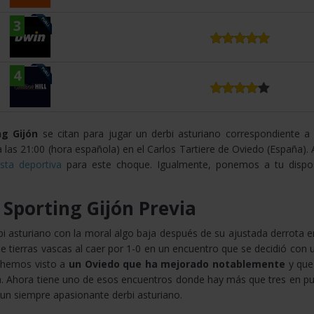
3
4
ng Gijón
se citan para jugar un derbi asturiano correspondiente a
 las 21:00 (hora española) en el Carlos Tartiere de Oviedo (España).
sta deportiva
para este choque.
Igualmente, ponemos a tu dispo
 Sporting Gijón
Previa
bi asturiano con la moral algo baja después de su ajustada derrota en
e tierras vascas al caer por 1-0 en un encuentro que se decidió co
 hemos visto a
un Oviedo que ha mejorado notablemente
y que 
la. Ahora tiene uno de esos encuentros donde hay más que tres en p
n un siempre apasionante derbi asturiano.