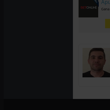
Apu
Gana 