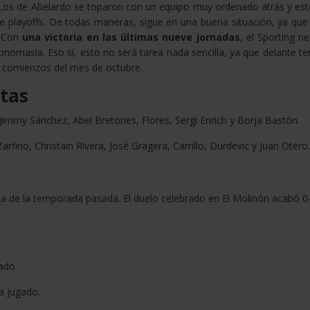
. Los de Abelardo se toparon con un equipo muy ordenado atrás y est
 playoffs. De todas maneras, sigue en una buena situación, ya que
. Con
una victoria en las últimas nueve jornadas
, el Sporting n
nomasia. Eso sí, esto no será tarea nada sencilla, ya que delante te
 comienzos del mes de octubre.
stas
 Jimmy Sánchez, Abel Bretones, Flores, Sergi Enrich y Borja Bastón.
rfino, Christain Rivera, José Gragera, Carrillo, Durdevic y Juan Otero.
elta de la temporada pasada. El duelo celebrado en El Molinón acabó 0
ado.
a jugado.