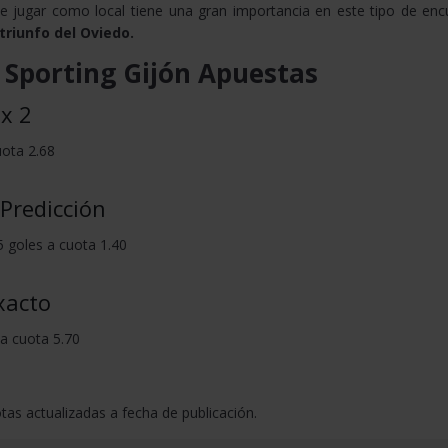
e jugar como local tiene una gran importancia en este tipo de enc
triunfo del Oviedo.
 Sporting Gijón
Apuestas
x 2
uota 2.68
Predicción
 goles a cuota 1.40
xacto
a cuota 5.70
tas actualizadas a fecha de publicación.