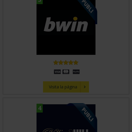
Visita la página
4