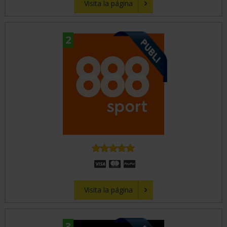
Visita la página
CICLISMO
2
F1
FÚTBOL
MOTO
GP
TENIS
Visita la página
3