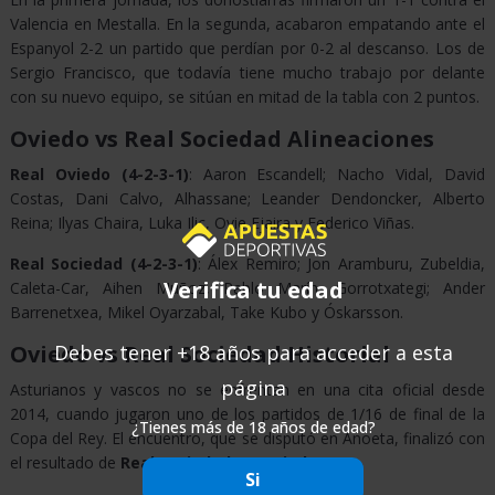
Valencia en Mestalla. En la segunda, acabaron empatando ante el
Espanyol 2-2 un partido que perdían por 0-2 al descanso. Los de
Sergio Francisco, que todavía tiene mucho trabajo por delante
con su nuevo equipo, se sitúan en mitad de la tabla con 2 puntos.
Oviedo vs Real Sociedad Alineaciones
Real Oviedo (4-2-3-1)
: Aaron Escandell; Nacho Vidal, David
Costas, Dani Calvo, Alhassane; Leander Dendoncker, Alberto
Reina; Ilyas Chaira, Luka Ilic, Ovie Ejaira y Federico Viñas.
Real Sociedad (4-2-3-1)
: Álex Remiro; Jon Aramburu, Zubeldia,
Verifica tu edad
Caleta-Car, Aihen Muñoz, Pablo Marín, Gorrotxategi; Ander
Barrenetxea, Mikel Oyarzabal, Take Kubo y Óskarsson.
Oviedo vs Real Sociedad Historial
Debes tener +18 años para acceder a esta
página
Asturianos y vascos no se enfrentan en una cita oficial desde
2014, cuando jugaron uno de los partidos de 1/16 de final de la
¿Tienes más de 18 años de edad?
Copa del Rey. El encuentro, que se disputó en Anoeta, finalizó con
el resultado de
Real Sociedad 2 – Oviedo 0.
Si