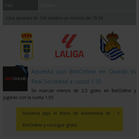
País
UNIDOS
España
Una apuesta de 10€ tendría un retorno de 15.5€
ENLACES
DE
INTERÉS
CASAS
Apuesta con BetOnline en Oviedo vs
APUESTAS
Real Sociedad a cuota 1.55
DEPORTIVAS
Se marcan menos de 2,5 goles en BetOnline y
jugarás con la cuota 1.55
CASINOS
Reclama aquí el Bono de Bienvenida de
BetOnline y consigue gratis
ESPORTS