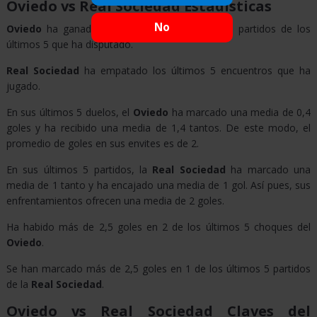
Oviedo vs Real Sociedad Estadísticas
No
Oviedo
ha ganado 1, empatado 1 y perdido 3 partidos de los
últimos 5 que ha disputado.
Real Sociedad
ha empatado los últimos 5 encuentros que ha
jugado.
En sus últimos 5 duelos, el
Oviedo
ha marcado una media de 0,4
goles y ha recibido una media de 1,4 tantos. De este modo, el
promedio de goles en sus envites es de 2.
En sus últimos 5 partidos, la
Real Sociedad
ha marcado una
media de 1 tanto y ha encajado una media de 1 gol. Así pues, sus
enfrentamientos ofrecen una media de 2 goles.
Ha habido más de 2,5 goles en 2 de los últimos 5 choques del
Oviedo
.
Se han marcado más de 2,5 goles en 1 de los últimos 5 partidos
de la
Real Sociedad
.
Oviedo vs Real Sociedad Claves del