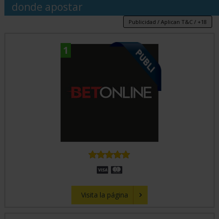
donde apostar
DEPORTES
Publicidad / Aplican T&C / +18
VIRTUALES
1
DEPORTES
BALONCESTO
BOXEO
CARRERA
DE
Visita la página
CABALLOS