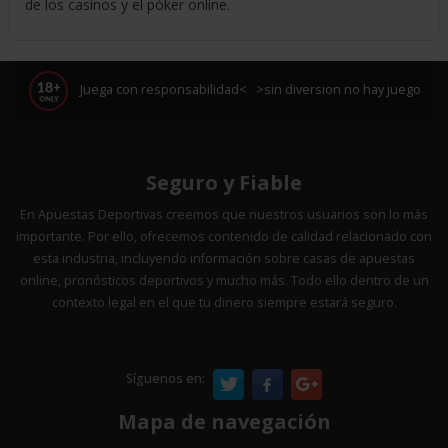
de los casinos y el póker online.
Juega con responsabilidad< >sin diversion no hay juego
Seguro y Fiable
En Apuestas Deportivas creemos que nuestros usuarios son lo más
importante. Por ello, ofrecemos contenido de calidad relacionado con
esta industria, incluyendo información sobre casas de apuestas
online, pronósticos deportivos y mucho más. Todo ello dentro de un
contexto legal en el que tu dinero siempre estará seguro.
Síguenos en:
Mapa de navegación