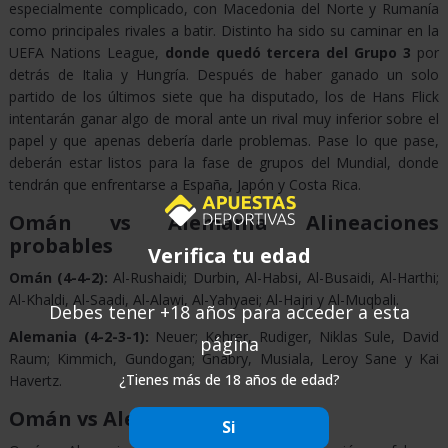
especialmente complicado, con Macedonia del Norte y Rumanía
como principales rivales a batir. Distinto ha sido su caminar en la
UEFA Nations League,
donde quedó tercera del Grupo 3
por
detrás de Italia y Hungría. Después de haber ganado un solo
partido de los últimos siete que ha disputado, los de Hans Flick
intentarán ganar algo de moral ante un rival muy inferior sobre el
papel y que apenas debería darle problemas. Pase lo que pase,
deberán estar listos para la fase de grupos del Mundial, donde
tendrán que enfrentarse a España, Japón y Costa Rica.
Omán vs Alemania
Alineaciones
probables
Verifica tu edad
Omán (4-4-2):
Al-Rushaidi; Durbin, Al-Habsi, Al-Busaidi, Al-Harthi;
Al-Khaldi, Al-Saadi, Al-Alawi, Al-Yahyaei; Al-Hajri y Al-Muqbali.
Debes tener +18 años para acceder a esta
Alemania (4-2-3-1):
Neuer; Kehrer, Rudiger, Niklas Sule, David
página
Raum; Kimmich, Gundogan; Gnabry, Musiala, Leroy Sane y Kai
¿Tienes más de 18 años de edad?
Havertz.
Omán vs Alemania Historial
Si