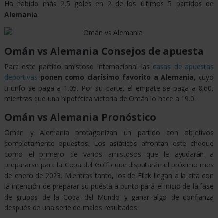
Ha habido más 2,5 goles en 2 de los últimos 5 partidos de
Alemania
.
Omán vs Alemania Consejos de apuesta
Para este partido amistoso internacional las
casas de apuestas
deportivas
ponen como clarísimo favorito a Alemania
, cuyo
triunfo se paga a 1.05. Por su parte, el empate se paga a 8.60,
mientras que una hipotética victoria de Omán lo hace a 19.0.
Omán vs Alemania Pronóstico
Omán y Alemania protagonizan un partido con objetivos
completamente opuestos. Los asiáticos afrontan este choque
como el primero de varios amistosos que le ayudarán a
prepararse para la Copa del Golfo que disputarán el próximo mes
de enero de 2023. Mientras tanto, los de Flick llegan a la cita con
la intención de preparar su puesta a punto para el inicio de la fase
de grupos de la Copa del Mundo y ganar algo de confianza
después de una serie de malos resultados.