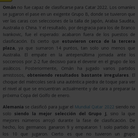
Omán
no fue capaz de clasificarse para Catar 2022. Los omaníes
se jugaron el pase en un exigente Grupo B, donde se tuvieron que
ver las caras con selecciones de la talla de Japón, Arabia Saudita,
Australia o China. Y el resultado, por desgracia para los de Branco
Ivankovic, fue el esperado: acabaron fuera de los puestos de
clasificación. Es cierto que
estuvieron cerca de la tercera
plaza
, ya que sumaron 14 puntos, tan solo uno menos que
Australia. El empate en la antepenúltima jornada ante los
socceroos por 2-2 fue decisivo para el devenir en el grupo de los
asiáticos. Posteriormente, Omán ha jugado varios partidos
amistosos,
obteniendo resultados bastante irregulares
. El
choque del miércoles será una auténtica piedra de toque para ver
el nivel al que se encuentran actualmente y de cara a preparar la
próxima Copa del Golfo de enero.
Alemania
se clasificó para jugar el
Mundial Qatar 2022
siendo no
solo
siendo la mejor selección del Grupo J
, sino la que
mejores números arrojó durante la fase de clasificación. De
hecho, los germanos ganaron 9 y empataron 1 solo partido de
los 10 que jugaron. Cierto es que no tuvieron un grupo