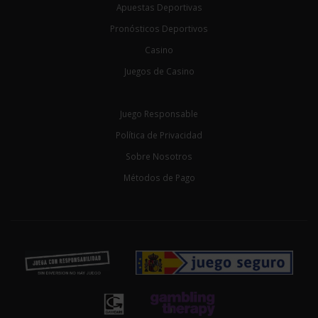
Apuestas Deportivas
Pronósticos Deportivos
Casino
Juegos de Casino
Juego Responsable
Política de Privacidad
Sobre Nosotros
Métodos de Pago