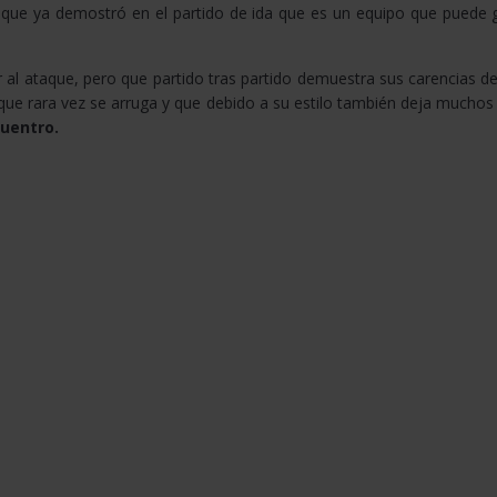
y que ya demostró en el partido de ida que es un equipo que puede 
r al ataque, pero que partido tras partido demuestra sus carencias de
ue rara vez se arruga y que debido a su estilo también deja muchos
cuentro.