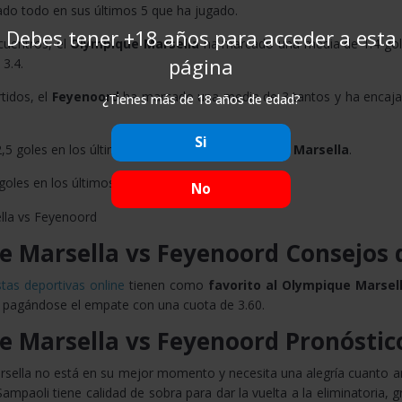
do todo en sus últimos 5 que ha jugado.
Debes tener +18 años para acceder a esta
cuentros, el
Olympique Marsella
ha marcado una media de 1.4 gol
página
3.4.
tidos, el
Feyenoord
ha marcado una media de 3 tantos y ha encaja
¿Tienes más de 18 años de edad?
Si
5 goles en los últimos 4 choques del
Olympique Marsella
.
oles en los últimos 5 partidos del
Feyenoord
.
No
 Marsella vs Feyenoord
Consejos 
tas deportivas online
tienen como
favorito al Olympique Marsel
, pagándose el empate con una cuota de 3.60.
 Marsella vs Feyenoord
Pronóstic
sella no está en su mejor momento y necesita una alegría cuanto ant
 Sampaoli tiene calidad de sobra para dar la vuelta a la eliminatoria