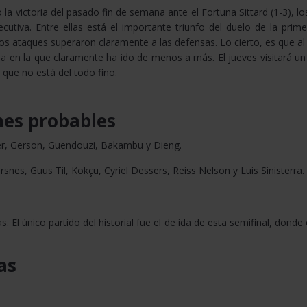
 victoria del pasado fin de semana ante el Fortuna Sittard (1-3), lo
cutiva. Entre ellas está el importante triunfo del duelo de la prime
s ataques superaron claramente a las defensas. Lo cierto, es que al 
 en la que claramente ha ido de menos a más. El jueves visitará un 
que no está del todo fino.
nes probables
er, Gerson, Guendouzi, Bakambu y Dieng.
snes, Guus Til, Kokçu, Cyriel Dessers, Reiss Nelson y Luis Sinisterra.
El único partido del historial fue el de ida de esta semifinal, donde
as