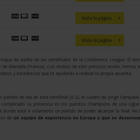
Visita la página
Visita la página
choque de vuelta de las semifinales de la Conference League. El due
e de Marsella (Francia). Con motivo de este precioso envite, hemos 
tos y estadísticas que te ayudarán a realizar tu propia apuesta.
artido de ida de esta semifinal (3-2), el cuadro de Jorge Sampaoli l
ha complicado su presencia en los puestos Champions de una Ligu
l donde está a solamente un partido de poder alcanzar la final. No
amos de
un equipo de experiencia en Europa y que se desenvu