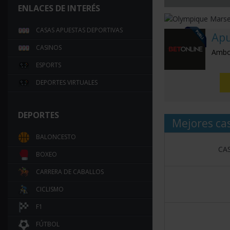
ENLACES DE INTERÉS
CASAS APUESTAS DEPORTIVAS
Apu
CASINOS
Ambos
ESPORTS
DEPORTES VIRTUALES
DEPORTES
Mejores ca
BALONCESTO
CA
BOXEO
CARRERA DE CABALLOS
CICLISMO
F1
FÚTBOL