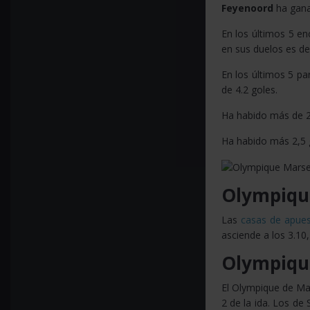
Feyenoord
ha gana
En los últimos 5 en
en sus duelos es de 
En los últimos 5 par
de 4.2 goles.
Ha habido más de 2,
Ha habido más 2,5 g
Olympique
Las
casas de apues
asciende a los 3.10
Olympique
El Olympique de Mar
2 de la ida. Los de