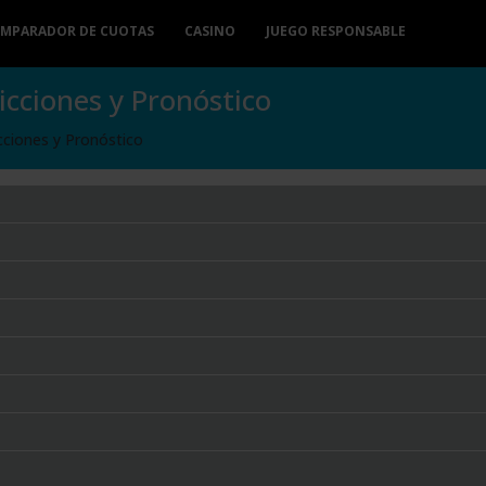
MPARADOR DE CUOTAS
CASINO
JUEGO RESPONSABLE
cciones y Pronóstico
cciones y Pronóstico