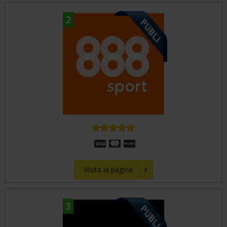
CICLISMO
2
F1
FÚTBOL
MOTO
GP
TENIS
Visita la página
3