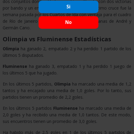
dos conjuntos donde el balance está equilibrado con dos victorias
Si
por bando y un empate. Cabe recordar que el último cruce fue la
semana pasada por los Cuartos de Ida con ventaja para el cuadro
de Río de Janeiro por 2 a 0 producto de las dianas de André y
No
Germán Cano.
Olimpia vs Fluminense Estadísticas
Olimpia
ha ganado 2, empatado 2 y ha perdido 1 partido de los
últimos 5 disputados.
Fluminense
ha ganado 3, empatado 1 y ha perdido 1 juego de
los últimos 5 que ha jugado.
En los últimos 5 partidos,
Olimpia
ha marcado una media de 1,2
tantos y ha encajado una media de 1,0 goles. Por lo tanto, sus
partidos tienen un promedio de 2,2 goles.
En los últimos 5 partidos
Fluminense
ha marcado una media de
2,0 goles y ha recibido una media de 1,0 tantos. De este modo,
sus encuentros tienen un promedio de 3,0 goles.
Ha habido más de 2,5 goles en 1 de los últimos 5 partidos de