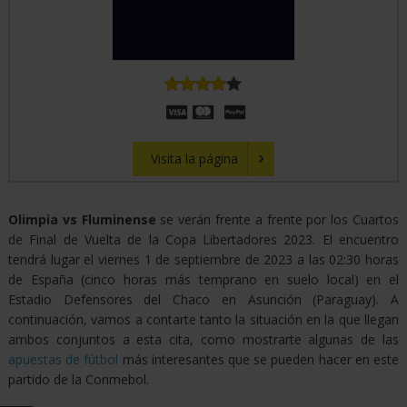
Visita la página
Olimpia vs Fluminense
se verán frente a frente por los Cuartos
de Final de Vuelta de la Copa Libertadores 2023. El encuentro
tendrá lugar el viernes 1 de septiembre de 2023 a las 02:30 horas
de España (cinco horas más temprano en suelo local) en el
Estadio Defensores del Chaco en Asunción (Paraguay). A
continuación, vamos a contarte tanto la situación en la que llegan
ambos conjuntos a esta cita, como mostrarte algunas de las
apuestas de fútbol
más interesantes que se pueden hacer en este
partido de la Conmebol.