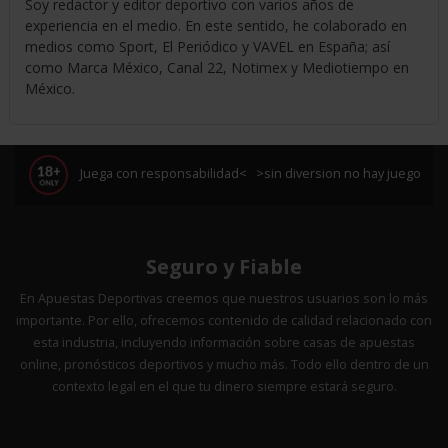
Soy redactor y editor deportivo con varios años de
experiencia en el medio. En este sentido, he colaborado en
medios como Sport, El Periódico y VAVEL en España; así
como Marca México, Canal 22, Notimex y Mediotiempo en
México.
Juega con responsabilidad< >sin diversion no hay juego
Seguro y Fiable
En Apuestas Deportivas creemos que nuestros usuarios son lo más
importante. Por ello, ofrecemos contenido de calidad relacionado con
esta industria, incluyendo información sobre casas de apuestas
online, pronósticos deportivos y mucho más. Todo ello dentro de un
contexto legal en el que tu dinero siempre estará seguro.