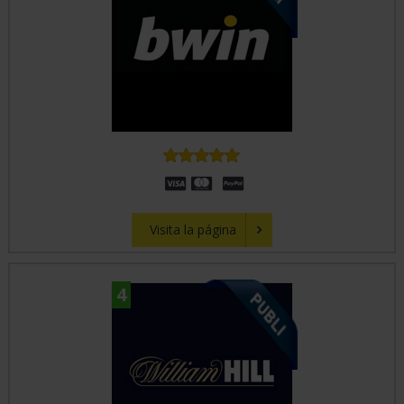
Visita la página
4