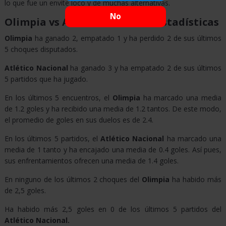
lo que fue un envite loco y de muchas alternativas.
No
Olimpia vs Atlético Nacional Estadísticas
Olimpia
ha ganado 2, empatado 1 y ha perdido 2 de sus últimos
5 choques disputados.
Atlético Nacional
ha ganado 3 y ha empatado 2 de sus últimos
5 partidos que ha jugado.
En los últimos 5 encuentros, el
Olimpia
ha marcado una media
de 1.2 goles y ha recibido una media de 1.2 tantos. De este modo,
el promedio de goles en sus duelos es de 2.4.
En los últimos 5 partidos, el
Atlético Nacional
ha marcado una
media de 1 tanto y ha encajado una media de 0.4 goles. Así pues,
sus enfrentamientos ofrecen una media de 1.4 goles.
En ninguno de los últimos 2 choques del
Olimpia
ha habido más
de 2,5 goles.
Ha habido más 2,5 goles en 0 de los últimos 5 partidos del
Atlético Nacional.