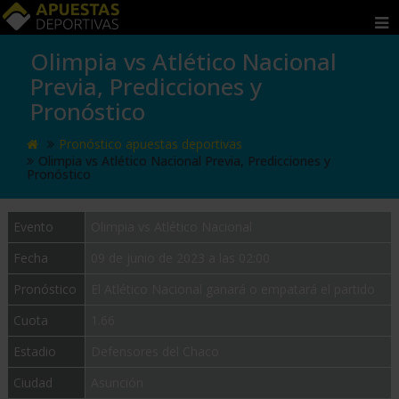
Olimpia vs Atlético Nacional
APUESTAS
Previa, Predicciones y
POR
Pronóstico
PAÍS
Pronóstico apuestas deportivas
Olimpia vs Atlético Nacional Previa, Predicciones y
MÉXICO
Pronóstico
PERÚ
Evento
Olimpia vs Atlético Nacional
ECUADOR
Fecha
09 de junio de 2023 a las 02:00
COLOMBIA
Pronóstico
El Atlético Nacional ganará o empatará el partido
ARGENTINA
Cuota
1.66
CHILE
Estadio
Defensores del Chaco
URUGUAY
Ciudad
Asunción
ESTADOS