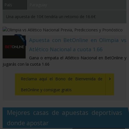
País
UNIDOS
Paraguay
Una apuesta de 10€ tendría un retorno de 16.6€
ENLACES
DE
Apuesta con BetOnline en Olimpia vs
INTERÉS
Atlético Nacional a cuota 1.66
Gana o empata el Atlético Nacional en BetOnline y
CASAS
jugarás con la cuota 1.66
APUESTAS
Reclama aquí el Bono de Bienvenida de
DEPORTIVAS
BetOnline y consigue gratis
CASINOS
Mejores casas de apuestas deportivas
ESPORTS
donde apostar