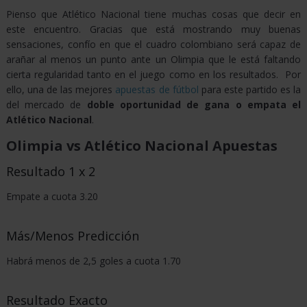
Pienso que Atlético Nacional tiene muchas cosas que decir en
este encuentro. Gracias que está mostrando muy buenas
sensaciones, confío en que el cuadro colombiano será capaz de
arañar al menos un punto ante un Olimpia que le está faltando
cierta regularidad tanto en el juego como en los resultados. Por
ello, una de las mejores
apuestas de fútbol
para este partido es la
del mercado de
doble oportunidad de gana o empata el
Atlético Nacional
.
Olimpia vs Atlético Nacional Apuestas
Resultado 1 x 2
Empate a cuota 3.20
Más/Menos Predicción
Habrá menos de 2,5 goles a cuota 1.70
Resultado Exacto