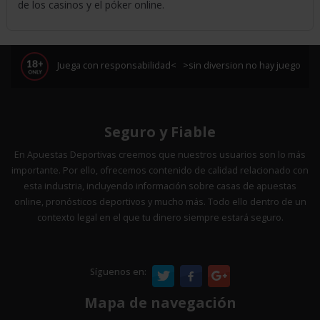
de los casinos y el póker online.
Juega con responsabilidad< >sin diversion no hay juego
Seguro y Fiable
En Apuestas Deportivas creemos que nuestros usuarios son lo más
importante. Por ello, ofrecemos contenido de calidad relacionado con
esta industria, incluyendo información sobre casas de apuestas
online, pronósticos deportivos y mucho más. Todo ello dentro de un
contexto legal en el que tu dinero siempre estará seguro.
Síguenos en:
Mapa de navegación