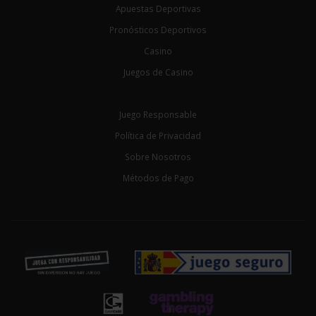
Apuestas Deportivas
Pronósticos Deportivos
Casino
Juegos de Casino
Juego Responsable
Política de Privacidad
Sobre Nosotros
Métodos de Pago