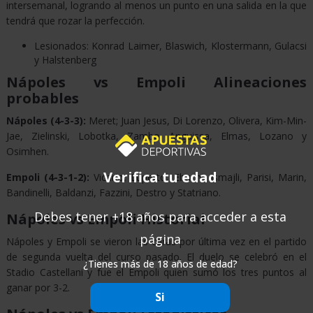
intersemanal, logrando al menos un punto en una salida en la que
tendrá que rozar la perfección.
Lesionados: Konrad Laimer, Blaswich, Klostermann, Gulacsi
y Halstenberg
Nápoles vs Empoli Alineaciones
probables
Nápoles (4-3-3):
Meret; Juan Jesus, Di Lorenzo, Olivera, Kim-Min-
Jae, Zielinski, Lobotka, Zambo Anguissa, Elmas, Lozano y
Osimhen.
Verifica tu edad
Empoli (4-3-1-2):
Vicario, Luperto, Ebuchi, Ismajli, Parisi, Marin,
Bandinelli, Baldanzi, Fazzini, Destro y Statriano.
Debes tener +18 años para acceder a esta
Nápoles vs Empoli
Historial
página
Nápoles y Empoli se vieron las caras por última vez en el partido
de segunda vuelta del curso pasado. El duelo se celebró en el
¿Tienes más de 18 años de edad?
Stadio Castellani y fue el Empoli quien sumó los tres puntos al
ganar por 3-2.
Si