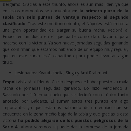
Bérgamo. Gracias a este triunfo, ahora es aún más líder, ya que
en estos momentos se encuentra
en la primera plaza de la
tabla con seis puntos de ventaja respecto al segundo
clasificado
. Tras este meritorio triunfo, el Nápoles está frente a
una gran oportunidad de alargar su buena racha. Recibirá al
Empoli en un duelo en el que parte como claro favorito para
hacerse con la victoria. Ya son nueve jornadas seguidas ganando
que confirman que estamos hablando de un equipo muy regular,
que en este curso está capacitado para poder levantar algún
título.
Lesionados: Kvaratskhelia, Sirigu y Ami Rrahmani
Empoli
visitará al líder de Calcio después de haber puesto su mala
racha de jornadas seguidas ganando. Lo hizo venciendo al
Sassuolo por 1-0 en un duelo que se decidió con el único tanto
anotado por Baldanzi. El sumar estos tres puntos era algo
importante, ya que estamos hablando de un equipo que se
encuentra en la zona medio baja de la tabla y que gracias a esta
victoria
ha podido alejarse de los puestos peligrosos de la
Serie A.
Ahora veremos si puede dar la sorpresa de la jornada