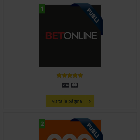
1
DEPORTES
VIRTUALES
DEPORTES
BALONCESTO
BOXEO
Visita la página
CARRERA
DE
2
CABALLOS