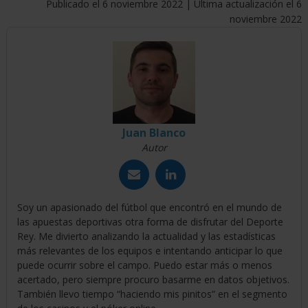
Publicado el 6 noviembre 2022 | Última actualización el 6
noviembre 2022
Juan Blanco
Autor
Soy un apasionado del fútbol que encontró en el mundo de
las apuestas deportivas otra forma de disfrutar del Deporte
Rey. Me divierto analizando la actualidad y las estadísticas
más relevantes de los equipos e intentando anticipar lo que
puede ocurrir sobre el campo. Puedo estar más o menos
acertado, pero siempre procuro basarme en datos objetivos.
También llevo tiempo “haciendo mis pinitos” en el segmento