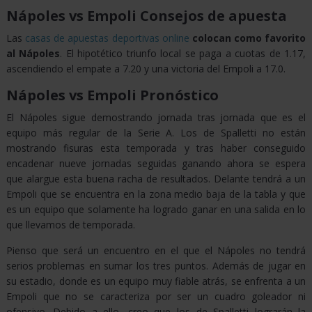
Nápoles vs Empoli
Consejos de apuesta
Las
casas de apuestas deportivas online
colocan como favorito
al Nápoles
. El hipotético triunfo local se paga a cuotas de 1.17,
ascendiendo el empate a 7.20 y una victoria del Empoli a 17.0.
Nápoles vs Empoli
Pronóstico
El Nápoles sigue demostrando jornada tras jornada que es el
equipo más regular de la Serie A. Los de Spalletti no están
mostrando fisuras esta temporada y tras haber conseguido
encadenar nueve jornadas seguidas ganando ahora se espera
que alargue esta buena racha de resultados. Delante tendrá a un
Empoli que se encuentra en la zona medio baja de la tabla y que
es un equipo que solamente ha logrado ganar en una salida en lo
que llevamos de temporada.
Pienso que será un encuentro en el que el Nápoles no tendrá
serios problemas en sumar los tres puntos. Además de jugar en
su estadio, donde es un equipo muy fiable atrás, se enfrenta a un
Empoli que no se caracteriza por ser un cuadro goleador ni
ofensivo. Debido a ello, creo que los de Spalletti lograrán la