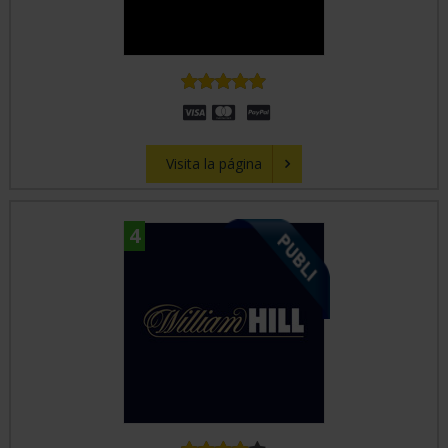
Visita la página
4