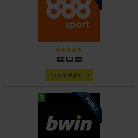
CICLISMO
F1
FÚTBOL
MOTO
Visita la página
GP
3
TENIS