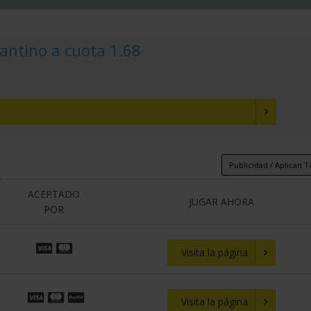
antino a cuota 1.68
Publicidad / Aplican T
ACEPTADO
JUGAR AHORA
POR
Visita la página
Visita la página