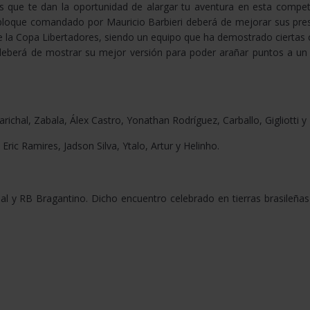
s que te dan la oportunidad de alargar tu aventura en esta competi
 bloque comandado por Mauricio Barbieri deberá de mejorar sus pre
 la Copa Libertadores, siendo un equipo que ha demostrado ciertas 
 deberá de mostrar su mejor versión para poder arañar puntos a un
ichal, Zabala, Álex Castro, Yonathan Rodríguez, Carballo, Gigliotti y
ric Ramires, Jadson Silva, Ytalo, Artur y Helinho.
al y RB Bragantino. Dicho encuentro celebrado en tierras brasileñas