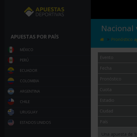
Nacional 
APUESTAS POR PAÍS
Pronóstico a
MÉXICO
Evento
PERÚ
Fecha
ECUADOR
Pronóstico
COLOMBIA
Cuota
ARGENTINA
Estadio
CHILE
Ciudad
URUGUAY
País
ESTADOS UNIDOS
Una apuesta de 10