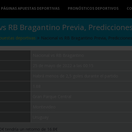
PÁGINAS APUESTAS DEPORTIVAS
PRONÓSTICOS DEPORTIVOS
CO
vs RB Bragantino Previa, Predicciones
puestas deportivas
Nacional vs RB Bragantino Previa, Prediccione
Nacional vs RB Bragantino
25 de mayo de 2022 a las 00:15
Habrá menos de 2,5 goles durante el partido
1.68
Gran Parque Central
Montevideo
Uruguay
€ tendría un retorno de 16.8€