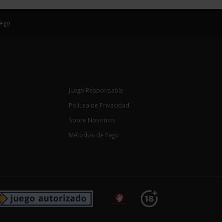
uego
Juego Responsable
Política de Privacidad
Sobre Nosotros
Métodos de Pago