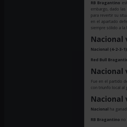
RB Bragantino
es
embargo, dado las 
para revertir su situ
en el apartado def
siempre sólido a la
Nacional 
Nacional (4-2-3-1
Red Bull Bragantin
Nacional 
Fue en el partido d
con triunfo local al
Nacional 
Nacional
ha ganado
RB Bragantino
no