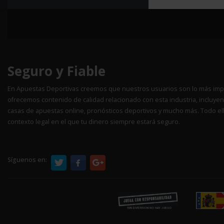
Seguro y Fiable
En Apuestas Deportivas creemos que nuestros usuarios son lo más impor
ofrecemos contenido de calidad relacionado con esta industria, incluye
casas de apuestas online, pronósticos deportivos y mucho más. Todo el
contexto legal en el que tu dinero siempre estará seguro.
Síguenos en: