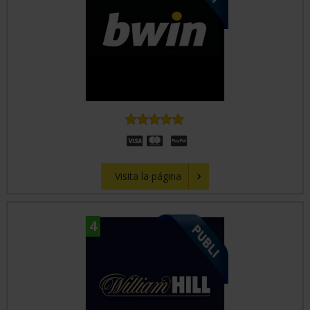
Visita la página
4