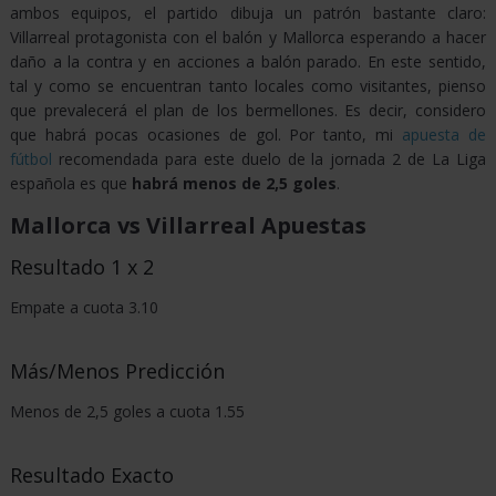
ambos equipos, el partido dibuja un patrón bastante claro:
Villarreal protagonista con el balón y Mallorca esperando a hacer
daño a la contra y en acciones a balón parado. En este sentido,
tal y como se encuentran tanto locales como visitantes, pienso
que prevalecerá el plan de los bermellones. Es decir, considero
que habrá pocas ocasiones de gol. Por tanto, mi
apuesta de
fútbol
recomendada para este duelo de la jornada 2 de La Liga
española es que
habrá menos de 2,5 goles
.
Mallorca vs Villarreal Apuestas
Resultado 1 x 2
Empate a cuota 3.10
Más/Menos Predicción
Menos de 2,5 goles a cuota 1.55
Resultado Exacto