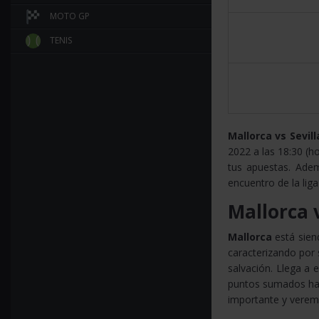
MOTO GP
TENIS
Mallorca vs Sevil
2022 a las 18:30 (ho
tus apuestas. Ade
encuentro de la lig
Mallorca v
Mallorca
está sie
caracterizando por
salvación. Llega a 
puntos sumados hast
importante y veremos