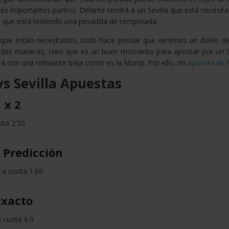
es importantes puntos. Delante tendrá a un Sevilla que está necesita
o que está teniendo una pesadilla de temporada.
 que están necesitados, todo hace pensar que veremos un duelo de
odas maneras, creo que es un buen momento para apostar por un Sevi
á con una relevante baja como es la Muriqi. Por ello, mi
apuesta de f
vs Sevilla Apuestas
 x 2
ota 2.50
Predicción
 a cuota 1.60
Exacto
a cuota 6.0