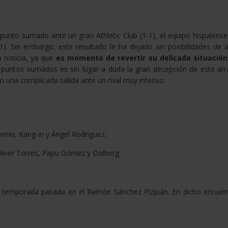
punto sumado ante un gran Athletic Club (1-1), el equipo hispalense
. Sin embargo, este resultado le ha dejado sin posibilidades de a
a noticia, ya que
es momento de revertir su delicada situación
s puntos sumados es sin lugar a duda la gran decepción de este ar
n una complicada salida ante un rival muy intenso.
tomio, Kang-in y Ángel Rodríguez.
Oliver Torres, Papu Gómez y Dolberg.
 la temporada pasada en el Ramón Sánchez Pizjuán. En dicho encuen