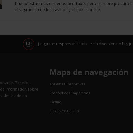
Puedo estar más o menos acertado, pero siempre procuro ba
el segmento de los casinos y el póker online.
Juega con responsabilidad< >sin diversion no hay j
Mapa de navegación
tante. Por ello,
Apuestas Deportivas
ndo información sobre
Pronósticos Deportivos
lo dentro de un
Casino
Juegos de Casino