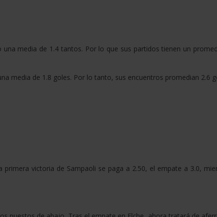
 una media de 1.4 tantos. Por lo que sus partidos tienen un promed
a media de 1.8 goles. Por lo tanto, sus encuentros promedian 2.6 g
La primera victoria de Sampaoli se paga a 2.50, el empate a 3.0, mie
s puestos de abajo. Tras el empate en Elche, ahora tratará de aferr