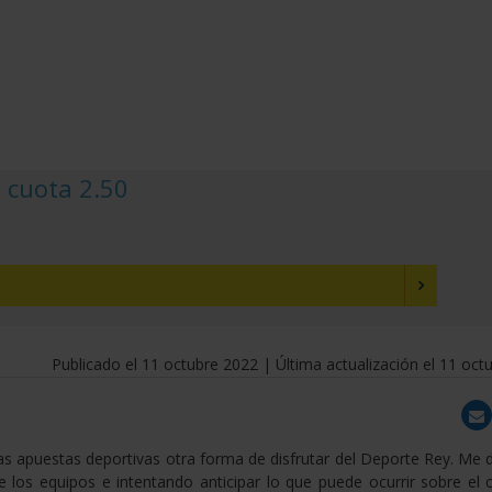
a cuota 2.50
Publicado el 11 octubre 2022 | Última actualización el 11 oct
s apuestas deportivas otra forma de disfrutar del Deporte Rey. Me d
de los equipos e intentando anticipar lo que puede ocurrir sobre el