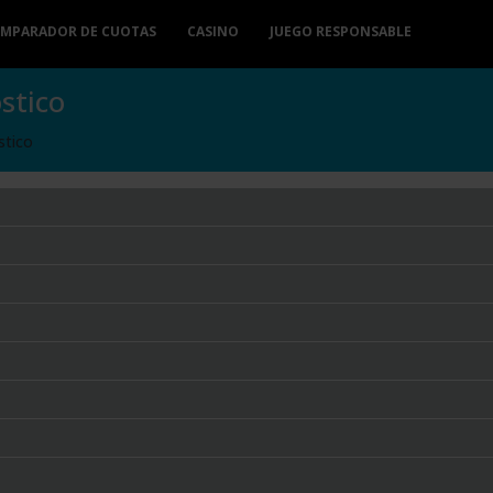
MPARADOR DE CUOTAS
CASINO
JUEGO RESPONSABLE
óstico
stico