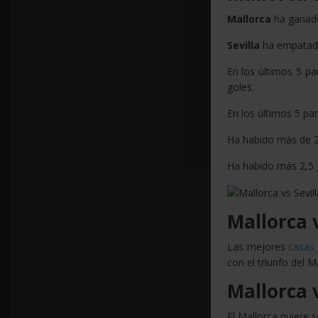
Mallorca
ha ganado
Sevilla
ha empatado
En los últimos 5 par
goles.
En los últimos 5 par
Ha habido más de 2,
Ha habido más 2,5 g
Mallorca 
Las mejores
casas
con el triunfo del 
Mallorca v
El Mallorca quiere 