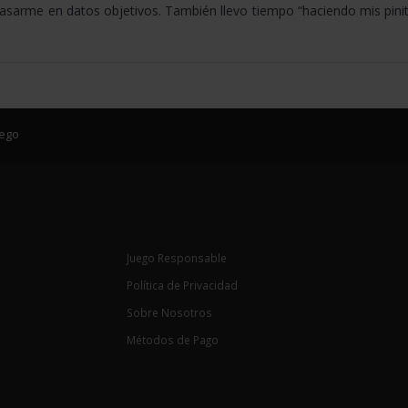
sarme en datos objetivos. También llevo tiempo “haciendo mis pini
uego
Juego Responsable
Política de Privacidad
Sobre Nosotros
Métodos de Pago