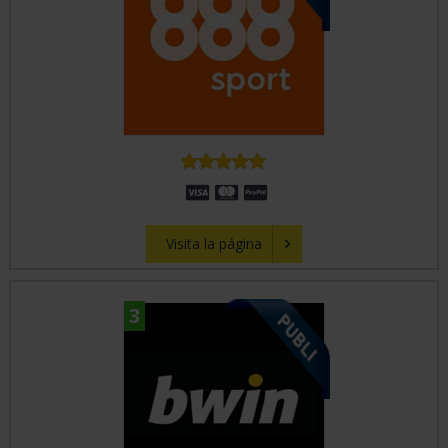
CICLISMO
F1
FÚTBOL
MOTO
Visita la página
GP
3
TENIS