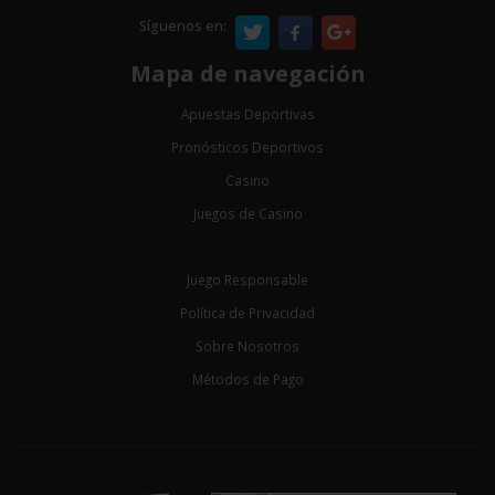
Síguenos en:
Mapa de navegación
Apuestas Deportivas
Pronósticos Deportivos
Casino
Juegos de Casino
Juego Responsable
Política de Privacidad
Sobre Nosotros
Métodos de Pago