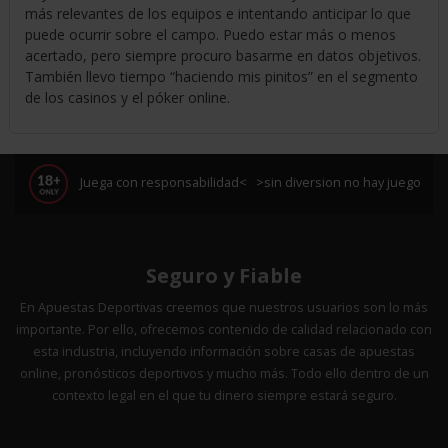
más relevantes de los equipos e intentando anticipar lo que
puede ocurrir sobre el campo. Puedo estar más o menos
acertado, pero siempre procuro basarme en datos objetivos.
También llevo tiempo “haciendo mis pinitos” en el segmento
de los casinos y el póker online.
Juega con responsabilidad< >sin diversion no hay juego
Seguro y Fiable
En Apuestas Deportivas creemos que nuestros usuarios son lo más
importante. Por ello, ofrecemos contenido de calidad relacionado con
esta industria, incluyendo información sobre casas de apuestas
online, pronósticos deportivos y mucho más. Todo ello dentro de un
contexto legal en el que tu dinero siempre estará seguro.