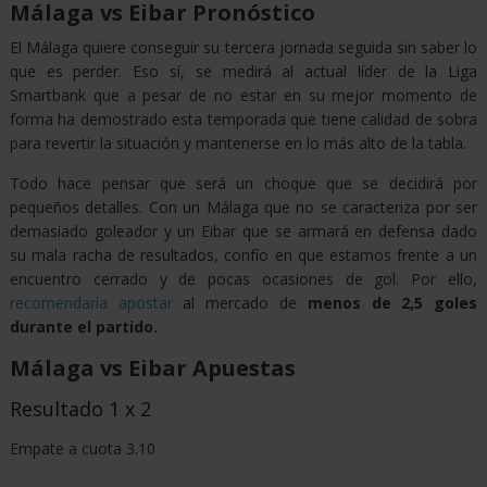
Málaga vs Eibar
Pronóstico
El Málaga quiere conseguir su tercera jornada seguida sin saber lo
que es perder. Eso sí, se medirá al actual líder de la Liga
Smartbank que a pesar de no estar en su mejor momento de
forma ha demostrado esta temporada que tiene calidad de sobra
para revertir la situación y mantenerse en lo más alto de la tabla.
Todo hace pensar que será un choque que se decidirá por
pequeños detalles. Con un Málaga que no se caracteriza por ser
demasiado goleador y un Eibar que se armará en defensa dado
su mala racha de resultados, confío en que estamos frente a un
encuentro cerrado y de pocas ocasiones de gol. Por ello,
recomendaría apostar
al mercado de
menos de 2,5 goles
durante el partido.
Málaga vs Eibar
Apuestas
Resultado 1 x 2
Empate a cuota 3.10