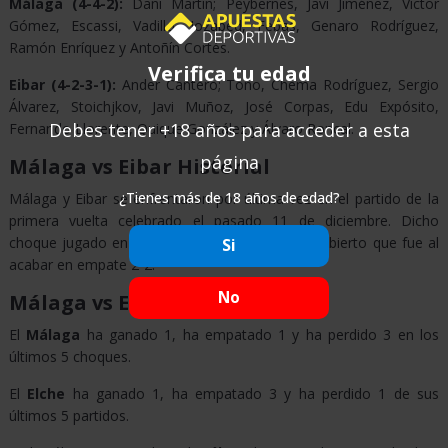
Málaga (4-4-2):
Dani Martín; Peybernes, Javi Jiménez, Víctor
Gómez, Escassi, Vadillo, Jozabed, Febas, Genaro Rodríguez,
Ramón Enríquez y Antoñín Cortés.
Verifica tu edad
Eibar (4-2-3-1):
Ander Cantero; Toño, Chema Rodríguez, Sergio
Álvarez, Stoichjkov, Javi Muñoz, José Corpas, Edu Expósito,
Debes tener +18 años para acceder a esta
Fernando Llorente, Quique González y Álvaro Roncal.
página
Málaga vs Eibar Historial
¿Tienes más de 18 años de edad?
Málaga y Eibar se enfrentaron por última vez en el partido de la
primera vuelta celebrado el pasado 11 de diciembre. Dicho
choque jugado en Ipurua se caracterizó por lo abierto que fue al
Si
acabar en empate 2-2.
No
Málaga vs Eibar
Estadísticas
El
Málaga
ha ganado 1, ha empatado 1 y ha perdido 3 en los
últimos 5 choques.
El
Elche
ha ganado 1, ha empatado 3 y ha perdido 1 de sus
últimos 5 partidos.