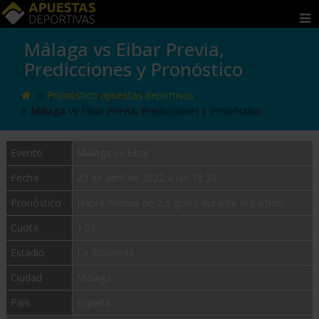
Málaga vs Eibar Previa,
APUESTAS
Predicciones y Pronóstico
POR
Pronóstico apuestas deportivas
PAÍS
Málaga vs Eibar Previa, Predicciones y Pronóstico
MÉXICO
Evento
Málaga vs Eibar
PERÚ
Fecha
23 de abril de 2022 a las 18:30
ECUADOR
Pronóstico
Habrá menos de 2,5 goles durante el partido
COLOMBIA
Cuota
1.58
ARGENTINA
Estadio
La Rosaleda
CHILE
Ciudad
Málaga
URUGUAY
País
España
ESTADOS