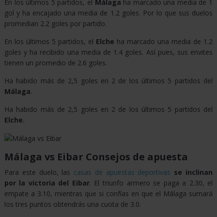
En los últimos 5 partidos, el
Málaga
ha marcado una media de 1
gol y ha encajado una media de 1.2 goles. Por lo que sus duelos
promedian 2.2 goles por partido.
En los últimos 5 partidos, el
Elche
ha marcado una media de 1.2
goles y ha recibido una media de 1.4 goles. Así pues, sus envites
tienen un promedio de 2.6 goles.
Ha habido más de 2,5 goles en 2 de los últimos 5 partidos del
Málaga
.
Ha habido más de 2,5 goles en 2 de los últimos 5 partidos del
Elche
.
Málaga vs Eibar
Consejos de apuesta
Para este duelo, las
casas de apuestas deportivas
se inclinan
por la victoria del Eibar
. El triunfo armero se paga a 2.30, el
empate a 3.10, mientras que si confías en que el Málaga sumará
los tres puntos obtendrás una cuota de 3.0.