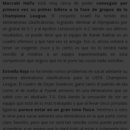
Maccabi Haifa
está muy cerca de poder
conseguir por
primera vez su primer billete a la fase de grupos de la
Champions League.
El conjunto israelí ha tenido dos
eliminatorias clasificatorias, logrando eliminar al Olympiakos por
un global de 5-1 y al Apollon Limassol por 4-2. Viendo sus últimos
resultados, se puede decir que el equipo de Barak Bakhar es un
cuadro ofensivo y que rara vez se arruga. Eso sí, ahora volverá a
tener un exigente cruce y lo cierto es que no lo tendrá nada
sencillo al medirse a un equipo experimentado en esta
competición que seguro que no le pone las cosas nada sencillas.
Estrella Roja
no ha tenido serios problemas en sacar adelante su
primera eliminatoria clasificatoria para la UEFA Champions
League. El cuadro de Dejan Stankovic ganó tanto el partido de ida
como el de vuelta al Pyunik armenio en una eliminatoria que se
saldó con un abultado 7-0. Está dando la sensación de ser un
equipo que está de lo más trabajado y que al llevar cinco jornadas
ligueras
parece estar en un gran tono físico
. Veremos si esto
le sirve para sacar adelante una eliminatoria en la que parte como
claro favorito, pero que no será tan sencilla como puede parecer
al medirse a un equipo que lo dará todo al estar a solamente dos