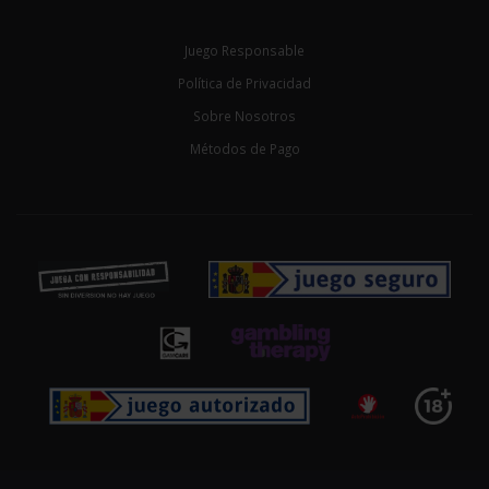
Juego Responsable
Política de Privacidad
Sobre Nosotros
Métodos de Pago