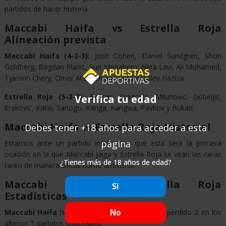
partidos de hacer historia.
Maccabi Haifa vs Estrella Roja
Alineación prevista
Maccabi Haifa (4-3-3):
Josh Cohen, Daniel Sundgren, Shon
Goldberg, Bogdan Planic, Sun Menahem; Neta Lavi, Ali Mohamed,
Tjaronn Chery, Omer Atzili, Dean David y Dolev Haziza.
Estrella Roja (5-3-2):
Borjan; Dragovic, Milunovic, Gobeljic,
Verifica tu edad
Erakovic, Katai, Sanogo, Kanga, Kangwa, Pavkov y Bukari.
Maccabi Haifa vs Estrella Roja Historial
Debes tener +18 años para acceder a esta
página
Estamos ante un partido inédito, ya que esta será la primera
ocasión en la que Maccabi Jaiga y Estrella Roja se vean las caras
¿Tienes más de 18 años de edad?
tanto de manera oficial como amistosa.
Maccabi Haifa vs Estrella Roja
Si
Estadísticas
No
Maccabi Haifa
ha ganado 2, empatado 1 y ha perdido 2 en los
últimos 5 partidos disputados.