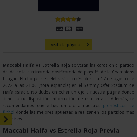
Visita la página
Maccabi Haifa vs Estrella Roja
se verán las caras en el partido
de ida de la eliminatoria clasificatoria de playoffs de la Champions
League. El choque se celebrará el miércoles día 17 de agosto de
2022 a las 21:00 (hora española) en el Sammy Ofer Stadium de
Haifa (Israel). No dudes en echar un ojo a nuestra página donde
tienes a tu disposición información de este envite. Además, te
recomendamos que eches un ojo a nuestros
pronósticos de
fútbol
donde las mejores apuestas a realizar en los partidos más
atractivos.
Maccabi Haifa vs Estrella Roja Previa