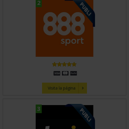
2
CICLISMO
F1
FÚTBOL
MOTO
GP
Visita la página
TENIS
3