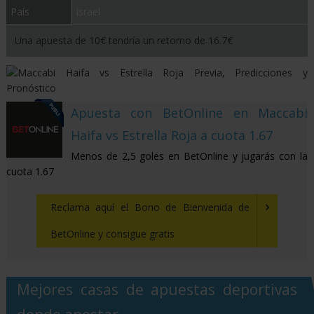
País
UNIDOS
Israel
Una apuesta de 10€ tendría un retorno de 16.7€
ENLACES
DE
INTERÉS
Apuesta con BetOnline en Maccabi
Haifa vs Estrella Roja a cuota 1.67
CASAS
Menos de 2,5 goles en BetOnline y jugarás con la
cuota 1.67
APUESTAS
DEPORTIVAS
Reclama aquí el Bono de Bienvenida de
BetOnline y consigue gratis
CASINOS
Mejores casas de apuestas deportivas
ESPORTS