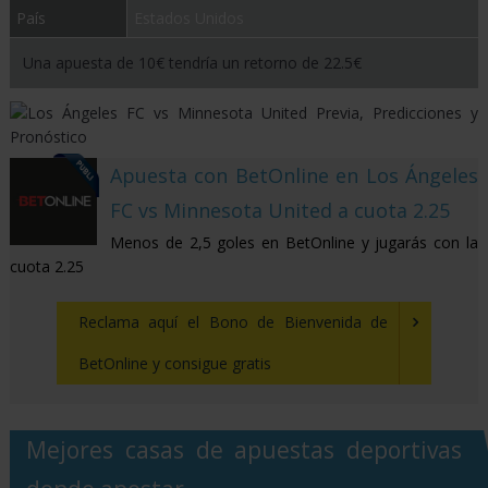
País
UNIDOS
Estados Unidos
Una apuesta de 10€ tendría un retorno de 22.5€
ENLACES
DE
INTERÉS
Apuesta con BetOnline en Los Ángeles
FC vs Minnesota United a cuota 2.25
CASAS
Menos de 2,5 goles en BetOnline y jugarás con la
cuota 2.25
APUESTAS
DEPORTIVAS
Reclama aquí el Bono de Bienvenida de
BetOnline y consigue gratis
CASINOS
Mejores casas de apuestas deportivas
ESPORTS