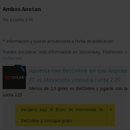
Ambos Anotan
No a cuota 2.10
* Información y cuotas actualizadas a fecha de publicación.
Puedes encontrar más información en Soccerway, Flashscore o
Sofascore
.
Apuesta con BetOnline en Los Ángeles
FC vs Minnesota United a cuota 2.25
Menos de 2,5 goles en BetOnline y jugarás con la
cuota 2.25
Reclama aquí el Bono de Bienvenida de
BetOnline y consigue gratis