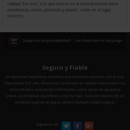
calidad. Por eso, si lo que buscas es la mezcla exacta entre
estadísticas claves, precisión y pasión, estás en el lugar
correcto.
Juega con responsabilidad< >sin diversion no hay juego
Seguro y Fiable
En Apuestas Deportivas creemos que nuestros usuarios son lo más
importante. Por ello, ofrecemos contenido de calidad relacionado con
esta industria, incluyendo información sobre casas de apuestas
online, pronósticos deportivos y mucho más. Todo ello dentro de un
contexto legal en el que tu dinero siempre estará seguro.
Síguenos en: