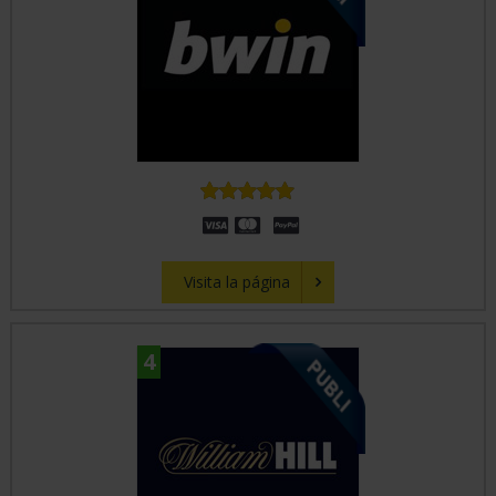
Visita la página
4