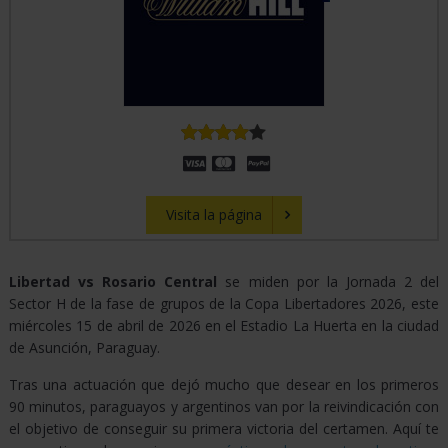
Visita la página
Libertad vs Rosario Central
se miden por la Jornada 2 del
Sector H de la fase de grupos de la Copa Libertadores 2026, este
miércoles 15 de abril de 2026 en el Estadio La Huerta en la ciudad
de Asunción, Paraguay.
Tras una actuación que dejó mucho que desear en los primeros
90 minutos, paraguayos y argentinos van por la reivindicación con
el objetivo de conseguir su primera victoria del certamen. Aquí te