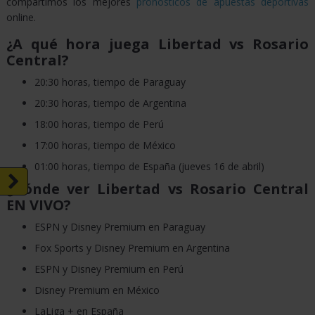
compartimos los mejores
pronósticos de apuestas deportivas
online.
¿A qué hora juega Libertad vs Rosario
Central?
20:30 horas, tiempo de Paraguay
20:30 horas, tiempo de Argentina
18:00 horas, tiempo de Perú
17:00 horas, tiempo de México
01:00 horas, tiempo de España (jueves 16 de abril)
¿Dónde ver Libertad vs Rosario Central
EN VIVO?
ESPN y Disney Premium en Paraguay
Fox Sports y Disney Premium en Argentina
ESPN y Disney Premium en Perú
Disney Premium en México
LaLiga + en España