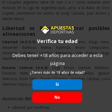
El conjunto argentino viene de caer 3 a 1 como visitante ante
Huracán en la Liga de Argentina pues, pese a la diana de Enzo
Copetti, permitieron los tantos de Jordy Caicedo, Juan Bisanz y
Martín Nervo.
Libertad vs Rosario Central posibles
alineaciones
Verifica tu edad
Libertad (4-2-3-1):
Martín Silva, Iván Ramírez, Diego Viera,
Alexander Barboza, Matías Espinoza, Álvaro Campuzano,
Hernesto Caballero, Lorenzo Melgarejo, Iván Franco, Hugo
Debes tener +18 años para acceder a esta
Martínez y Óscar Cardozo.
página
Rosario Central (4-4-2):
Jorge Broun, Damián Martínez,
¿Tienes más de 18 años de edad?
Facundo Mallo, Carlos Quintana, Agustín Sández, Ignacio
Malcorra, Kevin Ortiz, Tomás O’Connor, Jaminton Campaz, Luca
Martínez Dupuy y Agustín Módica.
Si
No
Ausencias del partido
Libertad: por confirmar