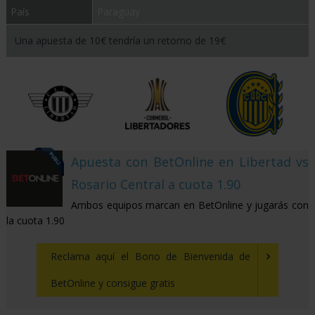
País
UNIDOS
Paraguay
Una apuesta de 10€ tendría un retorno de 19€
ENLACES
DE
INTERÉS
CASAS
Apuesta con BetOnline en Libertad vs
APUESTAS
Rosario Central a cuota 1.90
DEPORTIVAS
Ambos equipos marcan en BetOnline y jugarás con
la cuota 1.90
CASINOS
Reclama aquí el Bono de Bienvenida de
BetOnline y consigue gratis
ESPORTS