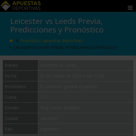
Leicester vs Leeds Previa,
APUESTAS
Predicciones y Pronóstico
POR
Pronóstico apuestas deportivas
PAÍS
Leicester vs Leeds Previa, Predicciones y Pronóstico
MÉXICO
Evento
Leicester vs Leeds
PERÚ
Fecha
05 de marzo de 2022 a las 13:30
ECUADOR
Pronóstico
El Leicester ganará el partido
COLOMBIA
Cuota
1.77
ARGENTINA
Estadio
King Power Stadium
CHILE
Ciudad
Leicester
URUGUAY
País
Inglaterra
ESTADOS