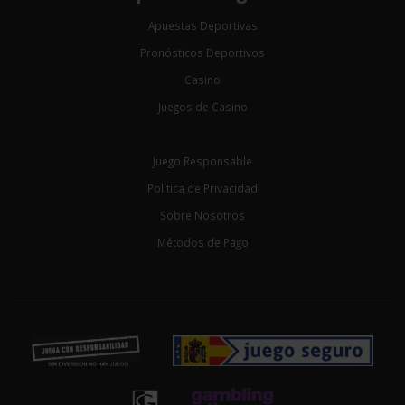
Apuestas Deportivas
Pronósticos Deportivos
Casino
Juegos de Casino
Juego Responsable
Política de Privacidad
Sobre Nosotros
Métodos de Pago