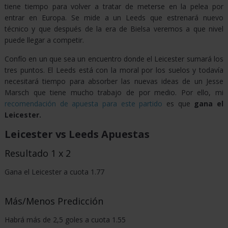
tiene tiempo para volver a tratar de meterse en la pelea por
entrar en Europa. Se mide a un Leeds que estrenará nuevo
técnico y que después de la era de Bielsa veremos a que nivel
puede llegar a competir.
Confío en un que sea un encuentro donde el Leicester sumará los
tres puntos. El Leeds está con la moral por los suelos y todavía
necesitará tiempo para absorber las nuevas ideas de un Jesse
Marsch que tiene mucho trabajo de por medio. Por ello, mi
recomendación de apuesta para este partido
es que
gana el
Leicester.
Leicester vs Leeds
Apuestas
Resultado 1 x 2
Gana el Leicester a cuota 1.77
Más/Menos Predicción
Habrá más de 2,5 goles a cuota 1.55