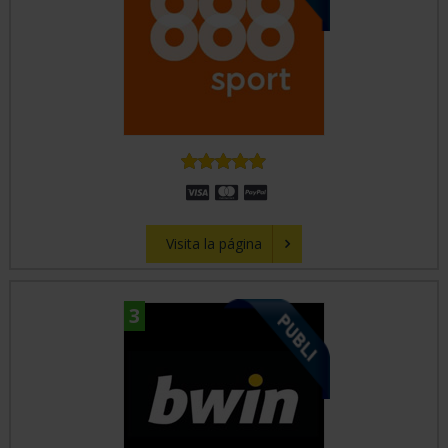
CICLISMO
F1
FÚTBOL
MOTO
Visita la página
GP
3
TENIS