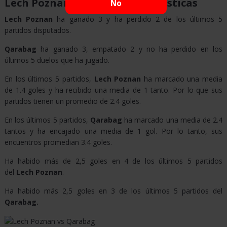
Lech Poznan vs Qarabag Estadísticas
No
Lech Poznan
ha ganado 3 y ha perdido 2 de los últimos 5
partidos disputados.
Qarabag
ha ganado 3, empatado 2 y no ha perdido en los
últimos 5 duelos que ha jugado.
En los últimos 5 partidos,
Lech Poznan
ha marcado una media
de 1.4 goles y ha recibido una media de 1 tanto. Por lo que sus
partidos tienen un promedio de 2.4 goles.
En los últimos 5 partidos,
Qarabag
ha marcado una media de 2.4
tantos y ha encajado una media de 1 gol. Por lo tanto, sus
encuentros promedian 3.4 goles.
Ha habido más de 2,5 goles en 4 de los últimos 5 partidos
del
Lech Poznan
.
Ha habido más 2,5 goles en 3 de los últimos 5 partidos del
Qarabag
.