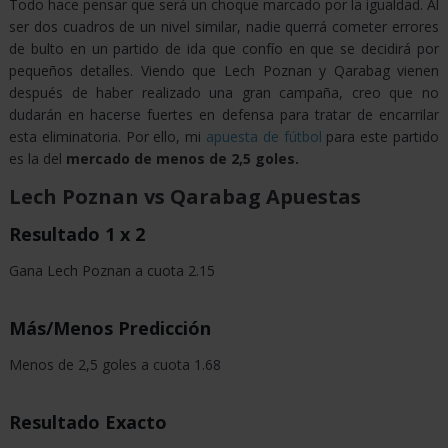
Todo hace pensar que será un choque marcado por la igualdad. Al
ser dos cuadros de un nivel similar, nadie querrá cometer errores
de bulto en un partido de ida que confío en que se decidirá por
pequeños detalles. Viendo que Lech Poznan y Qarabag vienen
después de haber realizado una gran campaña, creo que no
dudarán en hacerse fuertes en defensa para tratar de encarrilar
esta eliminatoria. Por ello, mi
apuesta de fútbol
para este partido
es la del
mercado de menos de 2,5 goles.
Lech Poznan vs Qarabag
Apuestas
Resultado 1 x 2
Gana Lech Poznan a cuota 2.15
Más/Menos Predicción
Menos de 2,5 goles a cuota 1.68
Resultado Exacto