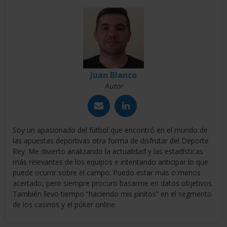
Juan Blanco
Autor
Soy un apasionado del fútbol que encontró en el mundo de
las apuestas deportivas otra forma de disfrutar del Deporte
Rey. Me divierto analizando la actualidad y las estadísticas
más relevantes de los equipos e intentando anticipar lo que
puede ocurrir sobre el campo. Puedo estar más o menos
acertado, pero siempre procuro basarme en datos objetivos.
También llevo tiempo “haciendo mis pinitos” en el segmento
de los casinos y el póker online.