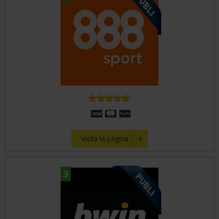
CICLISMO
F1
FÚTBOL
MOTO
GP
Visita la página
TENIS
3