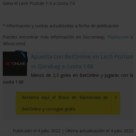
Gana el Lech Poznan 1-0 a cuota 7.0
* Información y cuotas actualizadas a fecha de publicación
Puedes encontrar más información en Soccerway,
Flashscore
o
Whoscored.
Apuesta con BetOnline en Lech Poznan
vs Qarabag a cuota 1.68
Menos de 2,5 goles en BetOnline y jugarás con la
cuota 1.68
Reclama aquí el Bono de Bienvenida de
BetOnline y consigue gratis
Publicado el 4 julio 2022 | Última actualización el 4 julio 2022