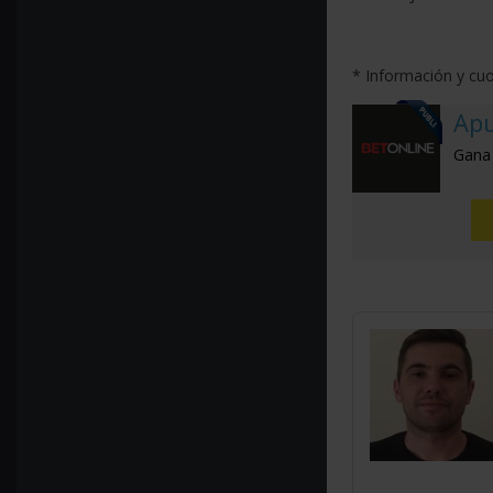
* Información y cuo
Apu
Gana 