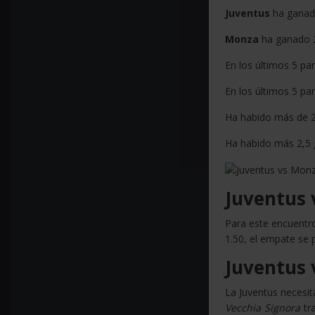
Juventus
ha ganado
Monza
ha ganado 2
En los últimos 5 par
En los últimos 5 par
Ha habido más de 2,
Ha habido más 2,5 g
Juventus
Para este encuentro
1.50, el empate se 
Juventus
La Juventus necesit
Vecchia Signora
tra