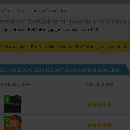
esta con BetOnline en Juventus vs Monza 
la Juventus en BetOnline y jugarás con la cuota 1.50
Reclama aquí el Bono de Bienvenida de BetOnline y consigue gratis
sas de apuestas deportivas donde apostar
SA DE APUESTAS
CALIFICACIÓN
1
2