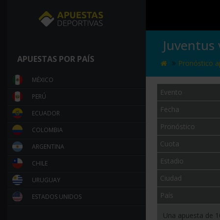
Juventus 
APUESTAS POR PAÍS
Pronóstico a
MÉXICO
Evento
PERÚ
Fecha
ECUADOR
Pronóstico
COLOMBIA
Cuota
ARGENTINA
Estadio
CHILE
Ciudad
URUGUAY
País
ESTADOS UNIDOS
Una apuesta de 10