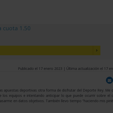
a cuota 1.50
Publicado el 17 enero 2023 | Última actualización el 17 e
s apuestas deportivas otra forma de disfrutar del Deporte Rey. Me d
de los equipos e intentando anticipar lo que puede ocurrir sobre el
sarme en datos objetivos. También llevo tiempo “haciendo mis pini