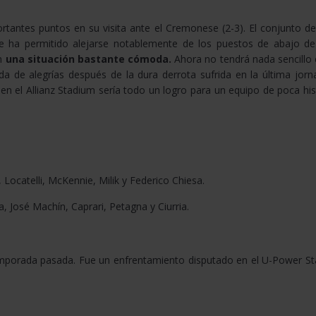
rtantes puntos en su visita ante el Cremonese (2-3). El conjunto de
le ha permitido alejarse notablemente de los puestos de abajo de 
en
una situación bastante cómoda.
Ahora no tendrá nada sencillo e
 de alegrías después de la dura derrota sufrida en la última jorn
en el Allianz Stadium sería todo un logro para un equipo de poca his
Locatelli, McKennie, Milik y Federico Chiesa.
a, José Machín, Caprari, Petagna y Ciurria.
 temporada pasada. Fue un enfrentamiento disputado en el U-Power S