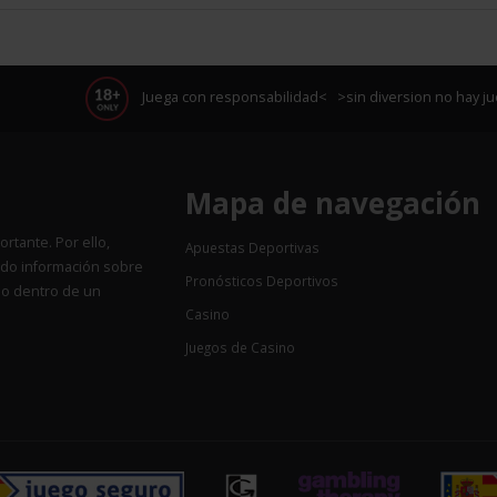
Juega con responsabilidad< >sin diversion no hay j
Mapa de navegación
tante. Por ello,
Apuestas Deportivas
ndo información sobre
Pronósticos Deportivos
lo dentro de un
Casino
Juegos de Casino