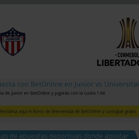
esta con BetOnline en Junior vs Universitar
ria de Junior en BetOnline y jugarás con la cuota 1.66
Reclama aquí el Bono de Bienvenida de BetOnline y consigue gratis
sas de apuestas deportivas donde apostar