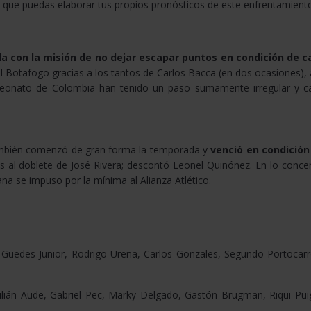
 que puedas elaborar tus propios pronósticos de este enfrentamiento
a con la misión de no dejar escapar puntos en condición de c
el Botafogo gracias a los tantos de Carlos Bacca (en dos ocasiones),
mpeonato de Colombia han tenido un paso sumamente irregular y c
también comenzó de gran forma la temporada y
venció en condición
as al doblete de José Rivera; descontó Leonel Quiñóñez. En lo concer
ana se impuso por la mínima al Alianza Atlético.
, Guedes Junior, Rodrigo Ureña, Carlos Gonzales, Segundo Portoc­arr
lián Aude, Gabriel Pec, Marky Delgado, Gastón Brugman, Riqui Pui