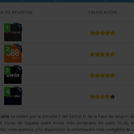
SA DE APUESTAS
CALIFICACIÓN
1
2
3
4
tario
se miden por la Jornada 2 del Sector D de la Fase de Grupos de 
0 horas de España (siete horas más temprano en suelo local), e
smo, colocaremos a tu disposición la información más completa de 