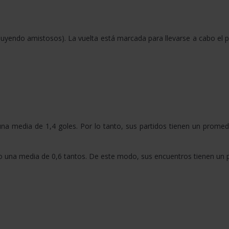
cluyendo amistosos). La vuelta está marcada para llevarse a cabo el 
 media de 1,4 goles. Por lo tanto, sus partidos tienen un promed
o una media de 0,6 tantos. De este modo, sus encuentros tienen un