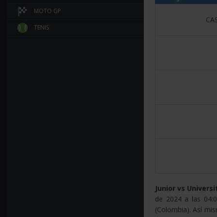
MOTO GP
CA
TENIS
Junior vs Universi
de 2024 a las 04:0
(Colombia). Así mi