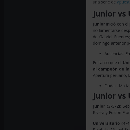
una serie de
apuest
Junior vs 
Junior
inició con el
no lamentarse despu
de Gabriel Fuentes
domingo anterior po
Ausencias: E
En tanto que el
Uni
al campeón de la
Apertura peruano, la
Dudas: Matías
Junior vs 
Junior (3-5-2):
Seba
Rivera y Edison Flor
Universitario (4-4
Paintsil y Miguel Ber