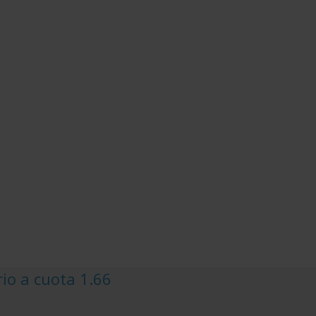
io a cuota 1.66