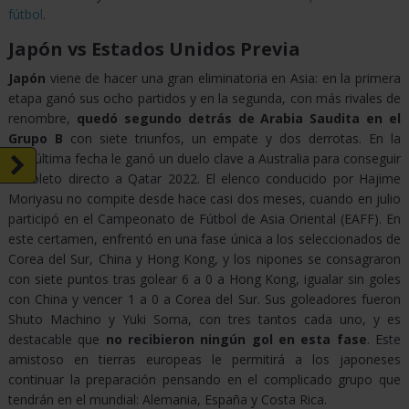
fútbol
.
Japón vs Estados Unidos Previa
Japón
viene de hacer una gran eliminatoria en Asia:
en la primera
etapa ganó sus ocho partidos y en la segunda, con más rivales de
renombre,
quedó segundo detrás de Arabia Saudita en el
Grupo B
con siete triunfos, un empate y dos derrotas. En la
anteúltima fecha le ganó un duelo clave a Australia para conseguir
el boleto directo a Qatar 2022. El elenco conducido por Hajime
Moriyasu no compite desde hace casi dos meses, cuando en julio
participó en el Campeonato de Fútbol de Asia Oriental (EAFF). En
este certamen, enfrentó en una fase única a los seleccionados de
Corea del Sur, China y Hong Kong, y los nipones se consagraron
con siete puntos tras golear 6 a 0 a Hong Kong, igualar sin goles
con China y vencer 1 a 0 a Corea del Sur. Sus goleadores fueron
Shuto Machino y Yuki Soma, con tres tantos cada uno, y es
destacable que
no recibieron ningún gol en esta fase
. Este
amistoso en tierras europeas le permitirá a los japoneses
continuar la preparación pensando en el complicado grupo que
tendrán en el mundial: Alemania, España y Costa Rica.