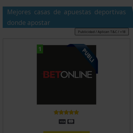
Mejores casas de apuestas deportivas
DEPORTES
VIRTUALES
donde apostar
Publicidad / Aplican T&C / +18
DEPORTES
1
BALONCESTO
BOXEO
CARRERA
DE
CABALLOS