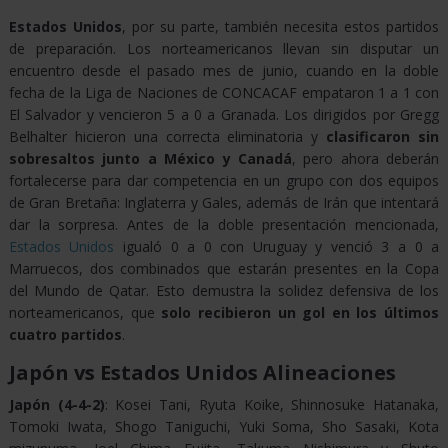
Estados Unidos
, por su parte, también necesita estos partidos
de preparación.
Los norteamericanos llevan sin disputar un
encuentro desde el pasado mes de junio, cuando en la doble
fecha de la Liga de Naciones de CONCACAF empataron 1 a 1 con
El Salvador y vencieron 5 a 0 a Granada. Los dirigidos por Gregg
Belhalter hicieron una correcta eliminatoria y
clasificaron sin
sobresaltos junto a México y Canadá
, pero ahora deberán
fortalecerse para dar competencia en un grupo con dos equipos
de Gran Bretaña: Inglaterra y Gales, además de Irán que intentará
dar la sorpresa. Antes de la doble presentación mencionada,
Estados Unidos
igualó 0 a 0 con Uruguay y venció 3 a 0 a
Marruecos, dos combinados que estarán presentes en la Copa
del Mundo de Qatar. Esto demustra la solidez defensiva de los
norteamericanos, que
solo recibieron un gol en los últimos
cuatro partidos
.
Japón vs Estados Unidos Alineaciones
Japón (4-4-2)
: Kosei Tani, Ryuta Koike, Shinnosuke Hatanaka,
Tomoki Iwata, Shogo Taniguchi, Yuki Soma, Sho Sasaki, Kota