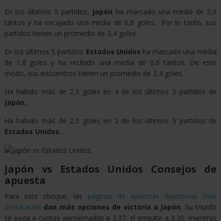
En los últimos 5 partidos,
Japón
ha marcado una media de 2,6
tantos y ha encajado una media de 0,8 goles. Por lo tanto, sus
partidos tienen un promedio de 3,4 goles.
En los últimos 5 partidos
Estados Unidos
ha marcado una media
de 1,8 goles y ha recibido una media de 0,6 tantos. De este
modo, sus encuentros tienen un promedio de 2,4 goles.
Ha habido más de 2,5 goles en 4 de los últimos 5 partidos de
Japón.
Ha habido más de 2,5 goles en 2 de los últimos 5 partidos de
Estados Unidos.
Japón vs Estados Unidos Consejos de
apuesta
Para este choque, las
páginas de apuestas deportivas más
destacadas
dan más opciones de victoria a Japón
.
Su triunfo
se paga a cuotas aproximadas a 2.37, el empate a 3.20, mientras