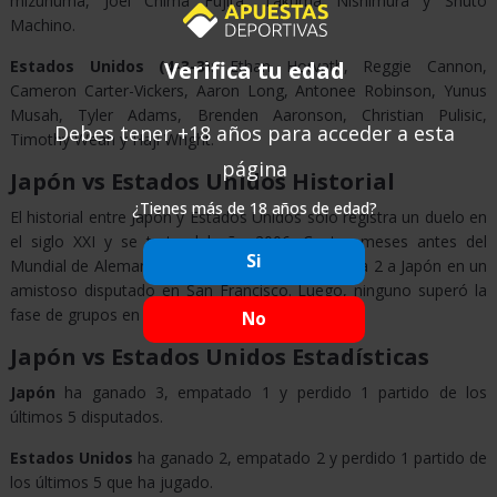
mizunuma, Joel Chima Fujita, Takuma Nishimura y Shuto
Machino.
Verifica tu edad
Estados Unidos (4-3-3)
: Ethan Horvath, Reggie Cannon,
Cameron Carter-Vickers, Aaron Long, Antonee Robinson, Yunus
Musah, Tyler Adams, Brenden Aaronson, Christian Pulisic,
Debes tener +18 años para acceder a esta
Timothy Weah y Haji Wright.
página
Japón vs Estados Unidos Historial
¿Tienes más de 18 años de edad?
El historial entre Japón y Estados Unidos solo registra un duelo en
el siglo XXI y se trata del año 2006. Cuatro meses antes del
Si
Mundial de Alemania, Estados Unidos derrotó 3 a 2 a Japón en un
amistoso disputado en San Francisco. Luego, ninguno superó la
fase de grupos en la cita mundialista.
No
Japón vs Estados Unidos Estadísticas
Japón
ha ganado 3, empatado 1 y perdido 1 partido de los
últimos 5 disputados.
Estados Unidos
ha ganado 2, empatado 2 y perdido 1 partido de
los últimos 5 que ha jugado.