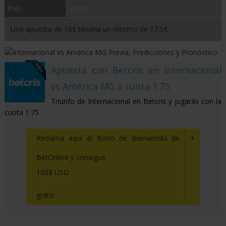
País
UNIDOS
Brasil
Una apuesta de 10€ tendría un retorno de 17.5€
ENLACES
DE
Apuesta con Betcris en Internacional
INTERÉS
vs América MG a cuota 1.75
Triunfo de Internacional en Betcris y jugarás con la
CASAS
cuota 1.75
APUESTAS
Reclama aquí el Bono de Bienvenida de
DEPORTIVAS
BetOnline y consigue
100$ USD
CASINOS
gratis
ESPORTS