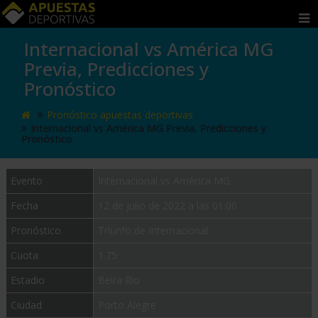
Internacional vs América MG
APUESTAS
Previa, Predicciones y
POR
Pronóstico
PAÍS
Pronóstico apuestas deportivas
Internacional vs América MG Previa, Predicciones y
MÉXICO
Pronóstico
PERÚ
Evento
Internacional vs América MG
ECUADOR
Fecha
12 de julio de 2022 a las 01:00
COLOMBIA
Pronóstico
Triunfo de Internacional
ARGENTINA
Cuota
1.75
CHILE
Estadio
Beira Rio
URUGUAY
Ciudad
Porto Alegre
ESTADOS