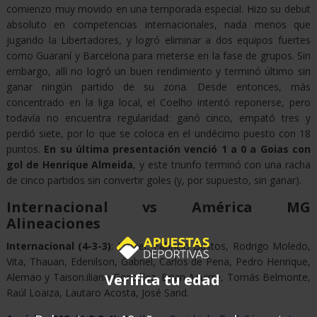
comienzo muy movido en una temporada especial.
Hizo su debut
absoluto en competencias internacionales, nada menos que
jugando la Libertadores, y logró eliminar a dos equipos fuertes
como Guaraní y Barcelona para meterse en la fase de grupos. Sin
embargo, allí no logró un buen rendimiento y terminó último sin
ganar ningún partido de su zona. Desde entonces, más
concentrado en la liga local, el Coelho intentó reponerse, pero
todavía no encuentra regularidad: ganó cinco, empató tres y
perdió siete, por lo que se coloca en el undécimo puesto con 18
puntos.
En su última presentación venció 1 a 0 a Goias con
gol de Henrique Almeida
, y este triunfo terminó con una racha
de cinco partidos sin convertir goles (y, por supuesto, sin ganar).
Internacional vs América MG
Alineaciones
Internacional (4-3-3)
: Daniel, Fabricio Bustos, Rodrigo Moledo,
Vita, Thauan, Edenilson, Gabriel, Carlos de Pena, Pedro Henrique,
Alemao y Taison.iliano González, Brian Aguirre, Tomás Belmonte,
Verifica tu edad
Raúl Loaiza, Lautaro Acosta, José Sand.