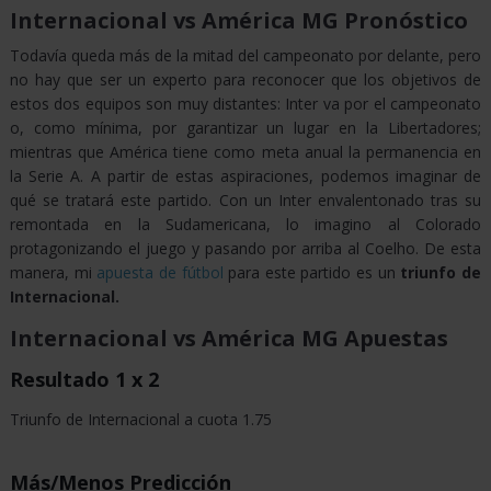
Internacional vs América MG Pronóstico
Todavía queda más de la mitad del campeonato por delante, pero
no hay que ser un experto para reconocer que los objetivos de
estos dos equipos son muy distantes: Inter va por el campeonato
o, como mínima, por garantizar un lugar en la Libertadores;
mientras que América tiene como meta anual la permanencia en
la Serie A.
A partir de estas aspiraciones, podemos imaginar de
qué se tratará este partido. Con un Inter envalentonado tras su
remontada en la Sudamericana, lo imagino al Colorado
protagonizando el juego y pasando por arriba al Coelho. De esta
manera, mi
apuesta de fútbol
para este partido es un
triunfo de
Internacional.
Internacional vs América MG Apuestas
Resultado 1 x 2
Triunfo de Internacional a cuota 1.75
Más/Menos Predicción