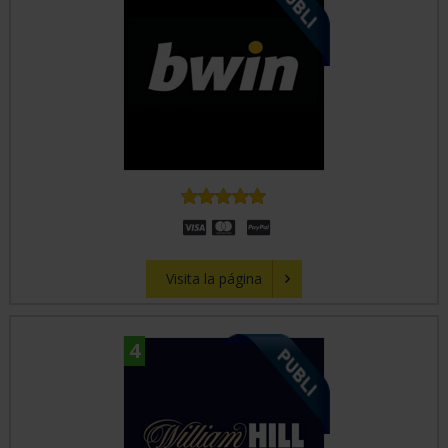
Visita la página
4